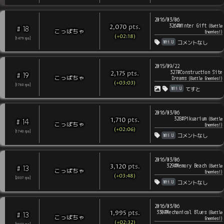
2016/03/06
326#Winter Gift
pts
.
(
Battle
2,070
18
#
こっぱちゃ
Enemies!
)
(+02:18)
[
1479
rps
]
Wii U
コメントなし
2015/09/22
327#Construction Site
pts
.
2,175
19
#
こっぱちゃ
Dreams
(
Battle Enemies!
)
(+03:03)
[
1760
rps
]
Wii U
てすと
2016/03/06
328#Pikuarium
pts
.
(
Battle
1,710
14
#
こっぱちゃ
Enemies!
)
(+02:06)
[
1740
rps
]
Wii U
コメントなし
2016/03/06
329#Memory Beach
pts
.
(
Battle
3,120
13
#
こっぱちゃ
Enemies!
)
(+03:48)
[
2037
rps
]
Wii U
コメントなし
2016/03/06
330#Mechanical Blues
pts
.
(
Battle
1,995
13
#
こっぱちゃ
Enemies!
)
(+02:32)