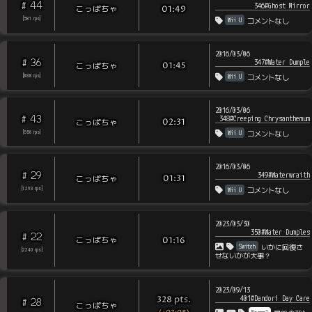
44
#
346#Ghost Mirror
こっぱちゃ
01:49
Wii U
[
581
rps
]
コメントなし
2016/03/06
36
#
347#Water Dumple
こっぱちゃ
01:45
Wii U
[
888
rps
]
コメントなし
2016/03/06
43
#
348#Creeping Chrysanthemum
こっぱちゃ
02:31
Wii U
[
556
rps
]
コメントなし
2016/03/06
29
#
349#Waterwraith
こっぱちゃ
01:31
Wii U
[
1293
rps
]
コメントなし
2023/03/30
350#Water Dumples
22
#
こっぱちゃ
01:16
Switch
いかに回復さ
[
2240
rps
]
せないかが大事？
2023/09/13
401#Dandori Day Care
pts
.
328
28
#
こっぱちゃ