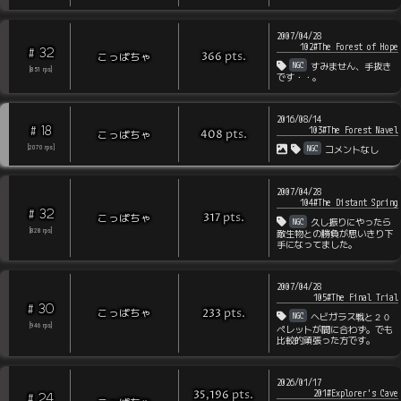
2007/04/28
102#The Forest of Hope
32
#
pts
.
こっぱちゃ
366
NGC
すみません、手抜き
[
851
rps
]
です・・。
2016/08/14
18
#
103#The Forest Navel
pts
.
こっぱちゃ
408
NGC
[
2070
rps
]
コメントなし
2007/04/28
104#The Distant Spring
32
#
pts
.
こっぱちゃ
317
NGC
久し振りにやったら
[
828
rps
]
敵生物との勝負が思いきり下
手になってました。
2007/04/28
105#The Final Trial
30
#
pts
.
こっぱちゃ
233
NGC
ヘビガラス戦と２０
[
946
rps
]
ペレットが間に合わず。でも
比較的頑張った方です。
2026/01/17
201#Explorer's Cave
pts
.
35,196
24
#