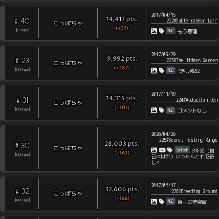
2017/04/15
pts
.
14,417
40
#
222#Subterranean Lair
こっぱちゃ
(+37)
NGC
[
935
rps
]
もう無理
2017/09/29
pts
.
9,992
23
#
223#The Hidden Garden
こっぱちゃ
(+282)
NGC
[
2829
rps
]
1逃し残52
2017/11/19
pts
.
14,315
31
#
224#Abduction Den
こっぱちゃ
(+105)
NGC
[
1684
rps
]
コメントなし
2026/04/26
225#Secret Testing Range
pts
.
28,003
30
#
こっぱちゃ
Switch
B1F56（自
(+163)
[
1883
rps
]
己べは61）いったんこれで許
して
2017/06/17
pts
.
32,606
32
#
226#Breeding Ground
こっぱちゃ
(+166)
NGC
[
1481
rps
]
第一の壁突破