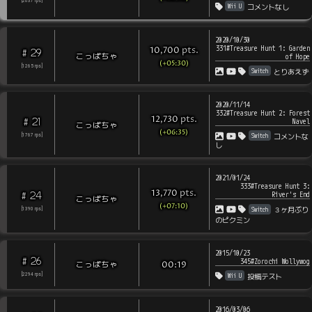
[
2037
rps
]
Wii U
コメントなし
2020/10/30
331#Treasure Hunt 1: Garden
pts
.
10,700
29
#
こっぱちゃ
of Hope
(+05:30)
[
1265
rps
]
Switch
とりあえず
2020/11/14
332#Treasure Hunt 2: Forest
pts
.
12,730
21
#
Navel
こっぱちゃ
(+06:35)
Switch
[
1767
rps
]
コメントな
し
2021/01/24
333#Treasure Hunt 3:
pts
.
13,770
24
#
River's End
こっぱちゃ
(+07:10)
Switch
３ヶ月ぶり
[
1390
rps
]
のピクミン
2015/10/23
26
#
345#Zorochi Wollywog
こっぱちゃ
00:19
Wii U
[
2294
rps
]
投稿テスト
2016/03/06