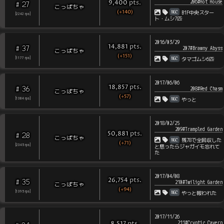
206#Hot House
pts
.
9,400
27
#
こっぱちゃ
(+140)
NGC
B1F中央スター
[
2242
rps
]
ト・ムシ7匹
2016/03/29
pts
.
14,881
37
#
207#Brawny Abyss
こっぱちゃ
(+151)
NGC
[
1177
rps
]
タマゴムシ6匹
2017/06/06
pts
.
18,857
36
#
208#Red Chasm
こっぱちゃ
(+57)
NGC
[
1384
rps
]
やっと
2018/02/25
209#Trampled Garden
pts
.
50,881
28
#
こっぱちゃ
NGC
残78で全回収した
(+71)
[
2345
rps
]
と思ったらジャガイモ忘れて
た
2017/04/08
pts
.
26,754
35
#
210#Twilight Garden
こっぱちゃ
(+94)
NGC
[
1395
rps
]
やっと報われた
2017/11/26
211#Cryptic Cavern
pts
.