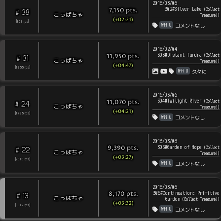
2016/03/06
302#Silver Lake
pts
.
(
Collect
7,150
38
#
こっぱちゃ
Treasure!
)
(+02:21)
[
863
rps
]
Wii U
コメントなし
2018/02/04
303#Distant Tundra
pts
.
(
Collect
11,950
31
#
こっぱちゃ
Treasure!
)
(+04:47)
[
1355
rps
]
Wii U
久々に
2016/03/06
304#Twilight River
pts
.
(
Collect
11,070
24
#
こっぱちゃ
Treasure!
)
(+04:21)
[
1785
rps
]
Wii U
コメントなし
2016/03/06
305#Garden of Hope
pts
.
(
Collect
9,390
22
#
こっぱちゃ
Treasure!
)
(+03:27)
[
2010
rps
]
Wii U
コメントなし
2016/03/06
306#Continuation: Primitive
pts
.
8,170
13
#
こっぱちゃ
Garden
(
Collect Treasure!
)
(+03:32)
[
3312
rps
]
Wii U
コメントなし