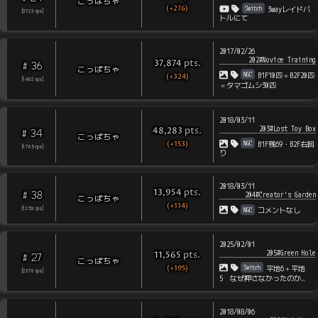
こっぱちゃ
(+276)
Switch
3wayレイドバ
[
3723
rps
]
トルにて
2017/02/26
202#Novice Training
pts
.
37,874
36
#
こっぱちゃ
NGC
B1F10匹＋B2F20匹
(+324)
[
1402
rps
]
＝タマゴムシ30匹
2018/03/11
203#Lost Toy Box
pts
.
48,283
34
#
こっぱちゃ
(+153)
NGC
B1F残69・B2F右回
[
1765
rps
]
り
2018/03/11
pts
.
13,954
38
#
204#Creator's Garden
こっぱちゃ
(+114)
NGC
[
1253
rps
]
コメントなし
2025/02/01
205#Green Hole
pts
.
11,565
27
#
こっぱちゃ
Switch
(+195)
平地6＋平地
[
2376
rps
]
5 なぜ押さなかったのか…
2018/08/06