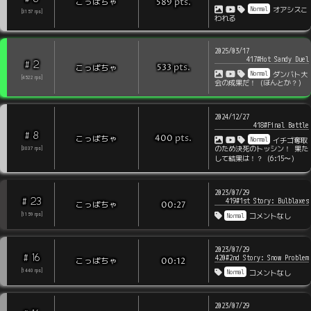
pts
.
こっぱちゃ
589
Normal
オアシスこ
[
3157
rps
]
われる
2025/03/17
417#Hot Sandy Duel
2
#
pts
.
こっぱちゃ
533
Normal
ダンバト大
[
4522
rps
]
会の成果だ！（ほんとか？）
2024/12/27
418#Final Battle
8
#
pts
.
こっぱちゃ
400
Normal
イチゴ奪取
のため決死のトッシン！ 果た
[
3037
rps
]
して結果は！？（6:15〜）
2023/07/29
23
#
419#1st Story: Bulblaxes
こっぱちゃ
00:27
Normal
[
1159
rps
]
コメントなし
2023/07/29
16
#
420#2nd Story: Snow Problem
こっぱちゃ
00:12
Normal
[
1440
rps
]
コメントなし
2023/07/29