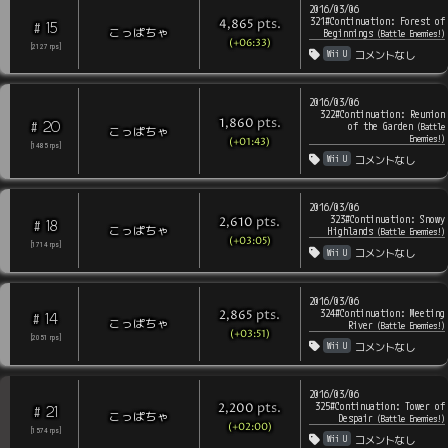
2016/03/06
321#Continuation: Forest of
pts
.
4,865
15
#
こっぱちゃ
Beginnings
(
Battle Enemies!
)
(+06:33)
[
2127
rps
]
Wii U
コメントなし
2016/03/06
322#Continuation: Reunion
pts
.
1,860
20
#
of the Garden
(
Battle
こっぱちゃ
Enemies!
)
(+01:43)
[
1485
rps
]
Wii U
コメントなし
2016/03/06
323#Continuation: Snowy
pts
.
2,610
18
#
こっぱちゃ
Highlands
(
Battle Enemies!
)
(+03:05)
[
1714
rps
]
Wii U
コメントなし
2016/03/06
324#Continuation: Meeting
pts
.
2,865
14
#
こっぱちゃ
River
(
Battle Enemies!
)
(+03:51)
[
2051
rps
]
Wii U
コメントなし
2016/03/06
325#Continuation: Tower of
pts
.
2,200
21
#
こっぱちゃ
Despair
(
Battle Enemies!
)
(+02:00)
[
1574
rps
]
Wii U
コメントなし