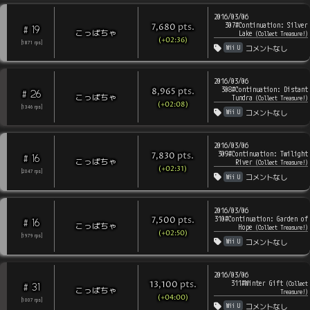
2016/03/06
307#Continuation: Silver
pts
.
7,680
19
#
こっぱちゃ
Lake
(
Collect Treasure!
)
(+02:36)
[
1871
rps
]
Wii U
コメントなし
2016/03/06
308#Continuation: Distant
pts
.
8,965
26
#
こっぱちゃ
Tundra
(
Collect Treasure!
)
(+02:08)
[
1346
rps
]
Wii U
コメントなし
2016/03/06
309#Continuation: Twilight
pts
.
7,830
16
#
こっぱちゃ
River
(
Collect Treasure!
)
(+02:31)
[
2047
rps
]
Wii U
コメントなし
2016/03/06
310#Continuation: Garden of
pts
.
7,500
16
#
こっぱちゃ
Hope
(
Collect Treasure!
)
(+02:50)
[
1979
rps
]
Wii U
コメントなし
2016/03/06
311#Winter Gift
pts
.
(
Collect
13,100
31
#
こっぱちゃ
Treasure!
)
(+04:00)
[
1007
rps
]
Wii U
コメントなし