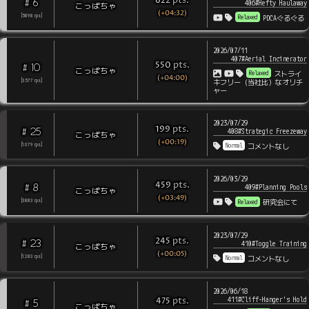
pts
.
622
6
#
406#Hefty Haulaway
こっぱちゃ
(+04:32)
Relaxed
[
5898
rps
]
PDCAぐるぐる
2026/07/11
407#Aerial Incinerator
pts
.
550
10
#
こっぱちゃ
Relaxed
ストライ
(+04:00)
[
3577
rps
]
キフリー（当社比）なオリチ
ャー
2023/07/29
pts
.
199
25
#
408#Strategic Freezeway
こっぱちゃ
(+00:19)
Normal
[
1079
rps
]
コメントなし
2026/03/29
pts
.
459
8
#
409#Planning Pools
こっぱちゃ
(+03:49)
Relaxed
[
3883
rps
]
研究会にて
2023/07/29
pts
.
245
23
#
410#Toggle Training
こっぱちゃ
(+00:05)
Normal
[
1283
rps
]
コメントなし
2026/06/18
411#Cliff-Hanger's Hold
pts
.
475
5
#
こっぱちゃ