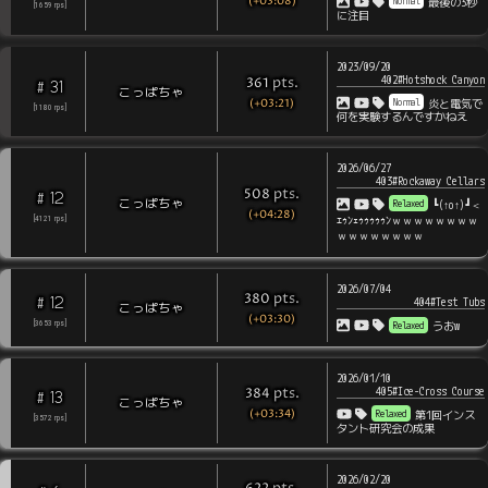
(+03:08)
Normal
最後の3秒
[
1659
rps
]
に注目
2023/09/20
402#Hotshock Canyon
pts
.
361
31
#
こっぱちゃ
(+03:21)
Normal
炎と電気で
[
1180
rps
]
何を実験するんですかねえ
2026/06/27
403#Rockaway Cellars
pts
.
508
12
#
こっぱちゃ
Relaxed
┗(↑o↑)┛＜
(+04:28)
ｴｩﾝｪｩｩｩｩｩﾝｗｗｗｗｗｗｗｗ
[
4121
rps
]
ｗｗｗｗｗｗｗｗ
2026/07/04
pts
.
380
12
#
404#Test Tubs
こっぱちゃ
(+03:30)
Relaxed
[
3653
rps
]
うおw
2026/01/10
405#Ice-Cross Course
pts
.
384
13
#
こっぱちゃ
(+03:34)
Relaxed
第1回インス
[
3572
rps
]
タント研究会の成果
2026/02/20