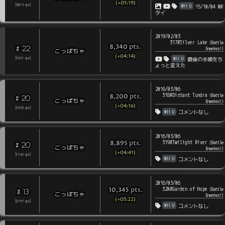
(+05:19)
Wii U
[
5873
rps
]
15/10/04 WR
タイ
2019/02/03
317#Silver Lake
(
Battle
pts
.
8,340
22
#
Enemies!
)
こっぱちゃ
(+04:14)
Wii U
[
1691
rps
]
最後の手順をち
ょっと変えた
2016/03/06
318#Distant Tundra
pts
.
(
Battle
8,200
20
#
こっぱちゃ
Enemies!
)
(+04:16)
[
1690
rps
]
Wii U
コメントなし
2016/03/06
319#Twilight River
pts
.
(
Battle
8,895
20
#
こっぱちゃ
Enemies!
)
(+04:41)
[
1742
rps
]
Wii U
コメントなし
2016/03/06
320#Garden of Hope
pts
.
(
Battle
10,345
13
#
こっぱちゃ
Enemies!
)
(+05:22)
[
2797
rps
]
Wii U
コメントなし