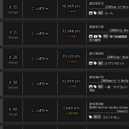
2023/03/12
pts
.
10,369
35
#
227#Cave of Pain
こっぱちゃ
(+89)
NGC
[
1277
rps
]
うーん
2020/07/28
228#Bully Den
pts
.
32,588
31
#
こっぱちゃ
(+338)
NGC
第15回期間限
[
1633
rps
]
定の産物
2017/09/03
pts
.
33,223
28
#
229#Sniper Room
こっぱちゃ
(+203)
NGC
[
1968
rps
]
2バケツ1セット
2016/06/19
230#Emperor's Realm
pts
.
32,059
38
#
こっぱちゃ
(+349)
NGC
一発・タマゴムシ
[
1041
rps
]
10匹
2016/03/06
301#Primitive Garden
pts
.
(
Collect
7,660
48
#
こっぱちゃ
Treasure!
)
(+03:05)
[
737
rps
]
Wii U
コメントなし