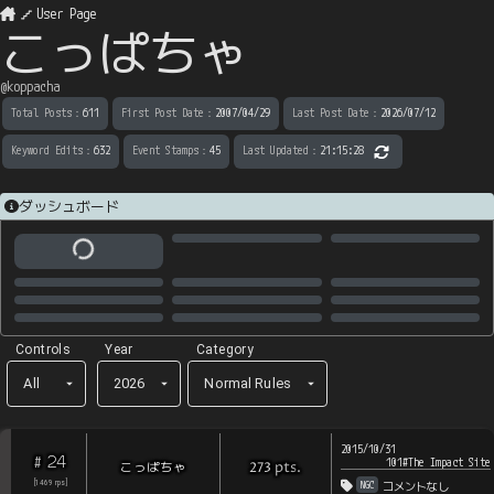
User Page
こっぱちゃ
@
koppacha
Total Posts
：
611
First Post Date
：
2007/04/29
Last Post Date
：
2026/07/12
Keyword Edits
：
632
Event Stamps
：
45
Last Updated
：
21:15:28
ダッシュボード
Controls
Year
Category
All
2026
Normal Rules
2015/10/31
24
#
101#The Impact Site
pts
.
こっぱちゃ
273
NGC
[
1469
rps
]
コメントなし