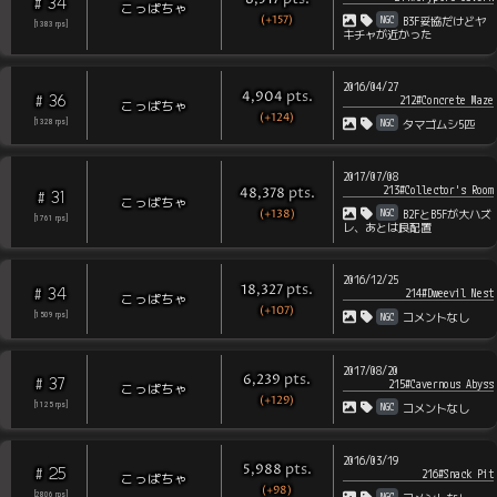
8,517
34
#
こっぱちゃ
(+157)
NGC
B3F妥協だけどヤ
[
1383
rps
]
キチャが近かった
2016/04/27
pts
.
4,904
36
#
212#Concrete Maze
こっぱちゃ
(+124)
NGC
[
1328
rps
]
タマゴムシ5匹
2017/07/08
213#Collector's Room
pts
.
48,378
31
#
こっぱちゃ
(+138)
NGC
B2FとB5Fが大ハズ
[
1761
rps
]
レ、あとは良配置
2016/12/25
pts
.
18,327
34
#
214#Dweevil Nest
こっぱちゃ
(+107)
NGC
[
1509
rps
]
コメントなし
2017/08/20
pts
.
6,239
37
#
215#Cavernous Abyss
こっぱちゃ
(+129)
NGC
[
1125
rps
]
コメントなし
2016/03/19
pts
.
5,988
25
#
216#Snack Pit
こっぱちゃ
(+98)
NGC
[
2806
rps
]