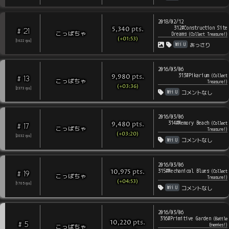
2018/02/12
312#Construction Site
pts
.
5,340
21
#
こっぱちゃ
Dreams
(
Collect Treasure!
)
(+01:53)
[
1622
rps
]
Wii U
あっさり
2016/03/06
313#Pikarium
pts
.
(
Collect
9,980
13
#
こっぱちゃ
Treasure!
)
(+03:36)
[
2373
rps
]
Wii U
コメントなし
2016/03/06
314#Memory Beach
pts
.
(
Collect
9,480
17
#
こっぱちゃ
Treasure!
)
(+03:20)
[
2032
rps
]
Wii U
コメントなし
2016/03/06
315#Mechanical Blues
pts
.
(
Collect
10,975
19
#
こっぱちゃ
Treasure!
)
(+04:53)
[
1705
rps
]
Wii U
コメントなし
2016/03/06
316#Primitive Garden
(
Battle
pts
.
10,220
5
#
Enemies!
)
こっぱちゃ