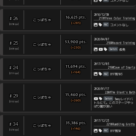
コメントなし
2016/12/30
pts
.
16,625
26
#
217#Three Color Training
こっぱちゃ
(+285)
NGC
[
2258
rps
]
コメントなし
2026/04/07
pts
.
53,900
25
#
218#Hazard Training
こっぱちゃ
(+230)
Switch
[
2459
rps
]
仮免
2017/12/03
pts
.
11,694
24
#
219#Cave of Snarls
こっぱちゃ
(+164)
NGC
[
2719
rps
]
B1F残103
2026/01/17
220#The Giant's Bath
pts
.
15,460
29
#
こっぱちゃ
Switch
3wayレイドバ
(+260)
[
2132
rps
]
トルにて。このステージやっ
ぱり闇が深い
2017/12/23
pts
.
35,386
34
#
221#Rumbling Grotto
こっぱちゃ
(+146)
NGC
[
1278
rps
]
B1F残50