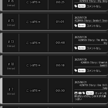
16
#
421#3rd Story: Dig Deep
こっぱちゃ
00:25
Normal
[
1440
rps
]
コメントなし
2023/07/29
15
#
422#4th Story: Dandori Seas
こっぱちゃ
01:05
Normal
[
1476
rps
]
コメントなし
2023/07/29
423#5th Story: The White
13
#
こっぱちゃ
00:48
Key
[
1540
rps
]
Normal
コメントなし
2023/07/29
424#6th Story: Gimmick
18
#
こっぱちゃ
00:18
Gambit
[
1362
rps
]
Normal
コメントなし
2025/06/21
425#7th Story: One Fell
Jump
7
#
こっぱちゃ
00:30
Normal
オッチンを
[
2622
rps
]
呼ばないのがとりあえず大事
っぽい