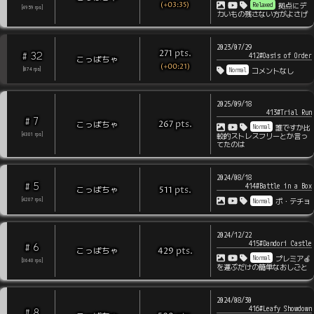
(+03:35)
Relaxed
拠点にデ
[
4959
rps
]
カいもの残さない方がよさげ
2023/07/29
pts
.
271
32
#
412#Oasis of Order
こっぱちゃ
(+00:21)
Normal
[
874
rps
]
コメントなし
2025/09/18
413#Trial Run
7
#
pts
.
こっぱちゃ
267
Normal
誰ですか比
[
4301
rps
]
較的ストレスフリーとか言っ
てたのは
2024/08/18
5
#
414#Battle in a Box
pts
.
こっぱちゃ
511
Normal
[
4207
rps
]
ポ・テチョ
2024/12/22
415#Dandori Castle
6
#
pts
.
こっぱちゃ
429
Normal
プレミア🍎
[
3640
rps
]
を運ぶだけの簡単なおしごと
2024/08/30
416#Leafy Showdown
8
#