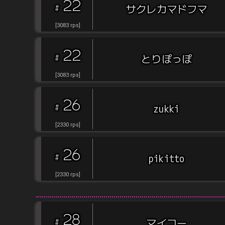
22
#
サクレカマドフマ
[
3083
rps
]
22
#
とりぽっぽ
[
3083
rps
]
26
#
zukki
[
2330
rps
]
26
#
pikitto
[
2330
rps
]
28
#
マイコー