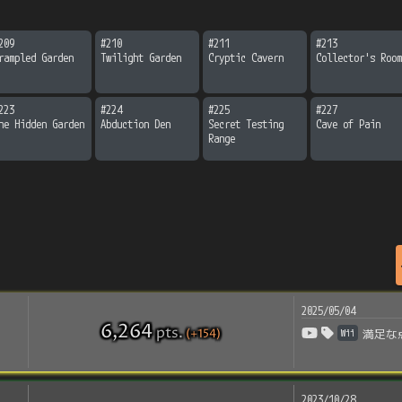
209
#
210
#
211
#
213
rampled Garden
Twilight Garden
Cryptic Cavern
Collector's Room
223
#
224
#
225
#
227
he Hidden Garden
Abduction Den
Secret Testing 
Cave of Pain
Range
2025/05/04
6,264
pts
.
(+154)
Wii
満足な
2023/10/28