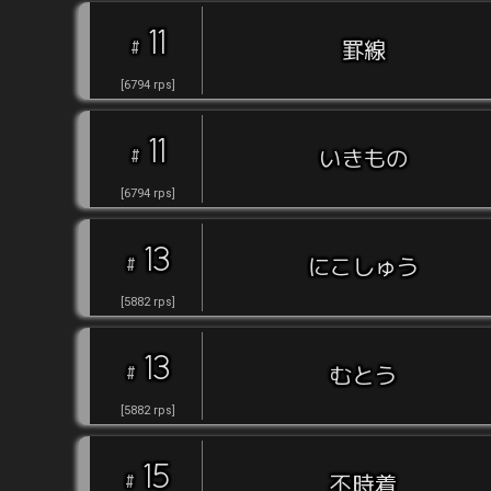
11
#
罫線
[
6794
rps
]
11
#
いきもの
[
6794
rps
]
13
#
にこしゅう
[
5882
rps
]
13
#
むとう
[
5882
rps
]
15
#
不時着