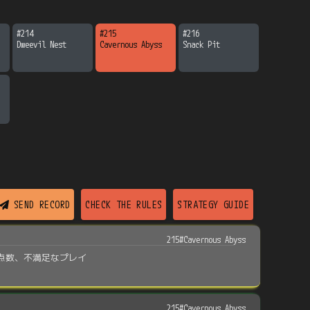
#
214
#
215
#
216
Dweevil Nest
Cavernous Abyss
Snack Pit
SEND RECORD
CHECK THE RULES
STRATEGY GUIDE
215#Cavernous Abyss
点数、不満足なプレイ
215#Cavernous Abyss