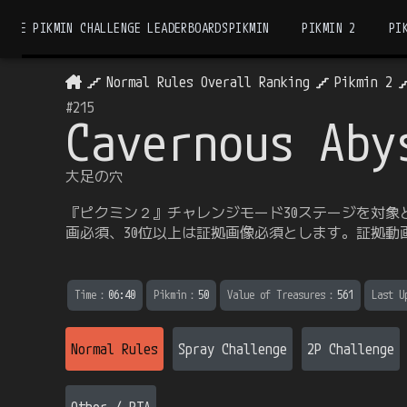
THE PIKMIN CHALLENGE LEADERBOARDS
PIKMIN
PIKMIN 2
PI
Normal Rules Overall Ranking
Pikmin 2
#
215
Cavernous Aby
大足の穴
『ピクミン２』チャレンジモード30ステージを対象
画必須、30位以上は証拠画像必須とします。証拠
Time
：
06:40
Pikmin
：
50
Value of Treasures
：
561
Last U
Normal Rules
Spray Challenge
2P Challenge