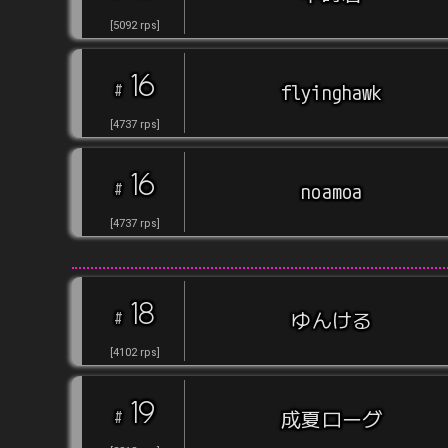
[
5092
rps
]
16
#
flyinghawk
[
4737
rps
]
16
#
noamoa
[
4737
rps
]
18
#
ゆんける
[
4102
rps
]
19
#
成夏ローグ