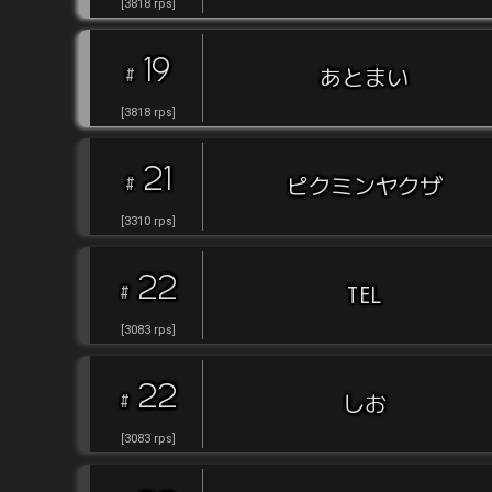
[
3818
rps
]
19
#
あとまい
[
3818
rps
]
21
#
ピクミンヤクザ
[
3310
rps
]
22
#
TEL
[
3083
rps
]
22
#
しお
[
3083
rps
]