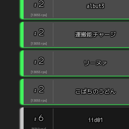
2
#
albut3
[
13055
rps
]
2
#
運搬能チャージ
[
13055
rps
]
2
#
リーヌァ
[
13055
rps
]
2
#
こばちのうどん
[
13055
rps
]
6
#
iid01