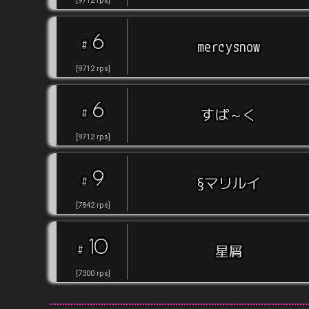
[
9712
rps
]
6
#
mercysnow
[
9712
rps
]
6
#
すぱ～く
[
9712
rps
]
9
#
§マリルイ
[
7842
rps
]
10
#
星屑
[
7300
rps
]