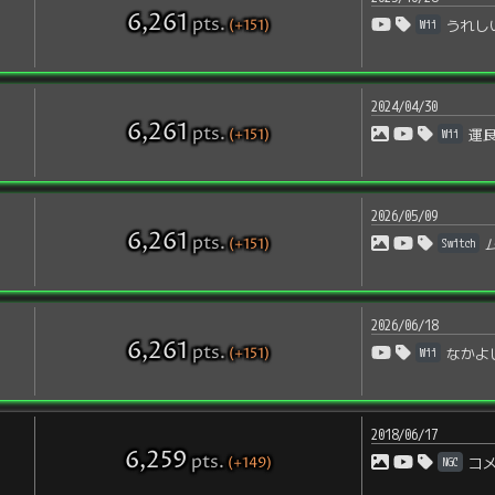
6,261
pts
.
(+151)
Wii
うれし
2024/04/30
6,261
pts
.
(+151)
Wii
運
2026/05/09
6,261
pts
.
(+151)
Switch
2026/06/18
6,261
pts
.
(+151)
Wii
なかよ
2018/06/17
6,259
pts
.
(+149)
NGC
コ