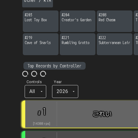
Other / RTA
#
203
#
204
#
208
#
Lost Toy Box
Creator's Garden
Red Chasm
T
#
219
#
221
#
222
#
Cave of Snarls
Rumbling Grotto
Subterranean Lair
T
Top Records by Controller
Controls
Year
All
2026
1
#
ごれい
[
14388
rps
]