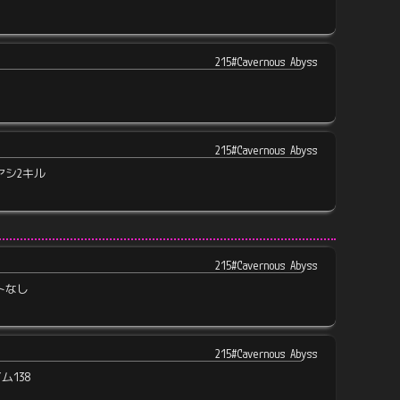
215#Cavernous Abyss
215#Cavernous Abyss
アシ2キル
215#Cavernous Abyss
トなし
215#Cavernous Abyss
ム138