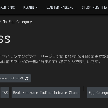
KMIN 3/DX
PIKMIN 4
LIMITED RANKING
STORY MODE RTA
No Egg Category
ss
とするランキングです。リージョンによりお宝の価値に差異が
動画は前のプレイの一部が含まれていることが望ましいです。
pdated
：
21:50:29
|
TAS
Real Hardware Indiscriminate Class
Egg Catego