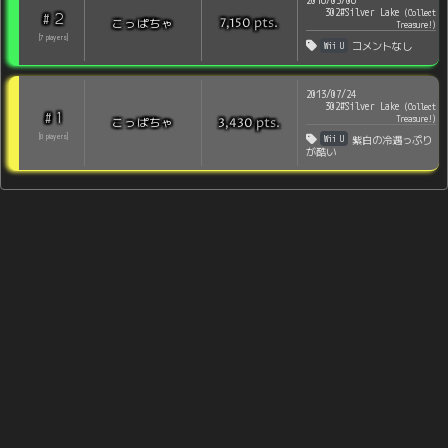
2016/03/06
302#Silver Lake
(
Collect
2
#
pts
.
こっぱちゃ
7,150
Treasure!
)
[
7
players
]
Wii U
コメントなし
2013/07/24
302#Silver Lake
(
Collect
1
#
Treasure!
)
pts
.
こっぱちゃ
3,430
Wii U
[
0
players
]
紫白の冷遇っぷり
が酷い