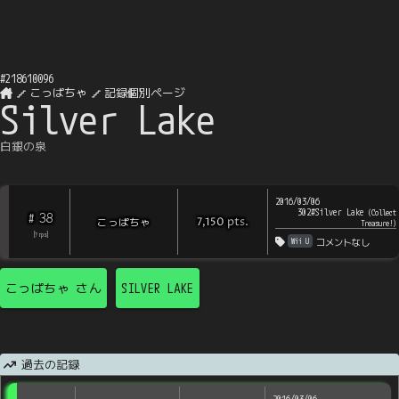
#
218610096
こっぱちゃ
記録個別ページ
Silver Lake
白銀の泉
2016/03/06
302#Silver Lake
(
Collect
38
#
pts
.
こっぱちゃ
7,150
Treasure!
)
[
?
rps
]
Wii U
コメントなし
こっぱちゃ
さん
SILVER LAKE
過去の記録