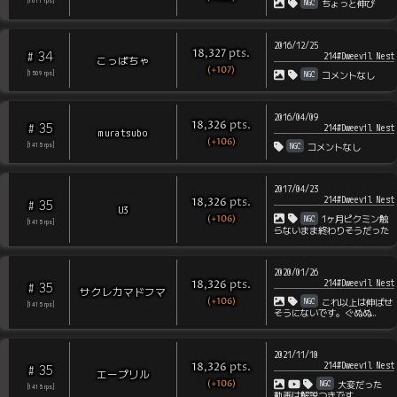
NGC
[
1611
rps
]
ちょっと伸び
2016/12/25
pts
.
18,327
34
#
214#Dweevil Nest
こっぱちゃ
(+107)
NGC
[
1509
rps
]
コメントなし
2016/04/09
pts
.
18,326
35
#
214#Dweevil Nest
muratsubo
(+106)
NGC
[
1415
rps
]
コメントなし
2017/04/23
214#Dweevil Nest
pts
.
18,326
35
#
U3
(+106)
NGC
1ヶ月ピクミン触
[
1415
rps
]
らないまま終わりそうだった
2020/01/26
214#Dweevil Nest
pts
.
18,326
35
#
サクレカマドフマ
(+106)
NGC
これ以上は伸ばせ
[
1415
rps
]
そうにないです。ぐぬぬ…
2021/11/10
214#Dweevil Nest
pts
.
18,326
35
#
エープリル
(+106)
NGC
大変だった
[
1415
rps
]
動画は解説つきです