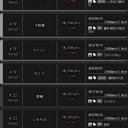
(+119)
Switch
いきなり伸び
[
4885
rps
]
た
2019/09/19
214#Dweevil Nest
pts
.
18,338
19
#
不時着
(+118)
NGC
毒を1回だけ吐か
[
4231
rps
]
れた
2022/10/13
pts
.
18,338
19
#
214#Dweevil Nest
マイコー
(+118)
Wii
[
4231
rps
]
コメントなし
2026/05/01
pts
.
18,338
19
#
214#Dweevil Nest
むとう
(+118)
Switch
[
4231
rps
]
2回持たれた
2017/10/26
pts
.
18,337
22
#
214#Dweevil Nest
罫線
(+117)
NGC
[
3417
rps
]
リハビリ
2018/09/26
pts
.
18,335
23
#
214#Dweevil Nest
いきもの
(+115)
NGC
[
3184
rps
]
苦手