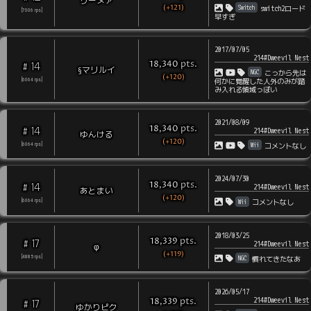
リーヌァ
(+121)
Switch
switch2ロード
[
7006
rps
]
早すぎ
2017/07/05
214#Dweevil Nest
pts
.
18,340
14
#
§マリルイ
NGC
こっから先は
(+120)
[
6064
rps
]
何かに覚醒した人外のみが踏
み入れる領域っぽい
2021/08/09
pts
.
18,340
14
#
214#Dweevil Nest
ゆんける
(+120)
Wii
[
6064
rps
]
コメントなし
2024/07/30
pts
.
18,340
14
#
214#Dweevil Nest
あとまい
(+120)
Wii
[
6064
rps
]
コメントなし
2018/03/25
pts
.
18,339
17
#
214#Dweevil Nest
φ
(+119)
NGC
[
4885
rps
]
慣れてきたなあ
2026/05/17
214#Dweevil Nest
pts
.
18,339
17
#
ゆかりピク