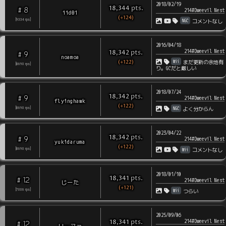
2018/02/19
pts
.
18,344
8
#
214#Dweevil Nest
iid01
(+124)
NGC
[
9334
rps
]
コメントなし
2016/04/18
214#Dweevil Nest
pts
.
18,342
9
#
noamoa
(+122)
Wii
まだ更新の余地有
[
8690
rps
]
り。GCだと厳しい
2018/07/24
pts
.
18,342
9
#
214#Dweevil Nest
flyinghawk
(+122)
NGC
[
8690
rps
]
よく分からん
2023/04/22
pts
.
18,342
9
#
214#Dweevil Nest
yukidaruma
(+122)
Wii
[
8690
rps
]
コメントなし
2018/01/10
pts
.
18,341
12
#
214#Dweevil Nest
じーた
(+121)
Wii
[
7006
rps
]
つらい
2025/09/06
214#Dweevil Nest
pts
.
18,341
12
#