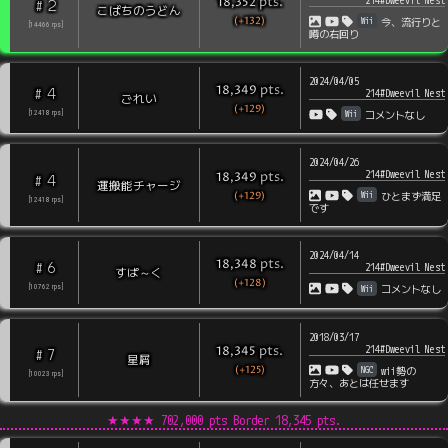
pts
.
18,352
2
#
こばちのうどん
(+132)
Wii
今、流行りと
[
14466
rps
]
噂の右回り
2024/04/05
pts
.
18,349
4
#
214#Dweevil Nest
ごれい
(+129)
Wii
[
12418
rps
]
コメントなし
2024/04/26
214#Dweevil Nest
pts
.
18,349
4
#
運搬能チャージ
(+129)
Wii
ひとまず満足
[
12418
rps
]
です
2024/04/14
pts
.
18,348
6
#
214#Dweevil Nest
すぱ～く
(+128)
Wii
[
10762
rps
]
コメントなし
2018/03/17
214#Dweevil Nest
pts
.
18,345
7
#
星屑
(+125)
NGC
wii勢の
[
10023
rps
]
方々、あとは任せます
★★★★
702,000 pts Border
18,345
pts.