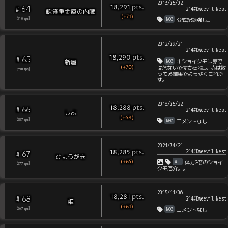
2013/05/02
pts
.
18,291
64
#
214#Dweevil Nest
軟質重金属の内臓
(+71)
NGC
[
310
rps
]
公式記録強し…
2012/09/21
214#Dweevil Nest
pts
.
18,290
65
#
NGC
新屋
キショイグモは赤で
(+70)
は危ないですからね…。赤は散
[
298
rps
]
ってる結果でようやくこれで
す。
2018/05/22
pts
.
18,288
66
#
214#Dweevil Nest
しよ
(+68)
NGC
[
287
rps
]
コメントなし
2021/04/21
214#Dweevil Nest
pts
.
18,285
67
#
ひょうがき
(+65)
Wii
体力2倍のショイ
[
277
rps
]
グモ厄介。。
2015/11/06
pts
.
18,281
68
#
214#Dweevil Nest
姫
(+61)
NGC
[
267
rps
]
コメントなし