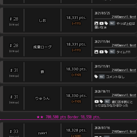
2021/03/25
214#Dweevil Nest
pts
.
18,331
28
#
しお
(+111)
NGC
やっぱ上位は
[
2250
rps
]
強いなぁ
2021/11/04
pts
.
18,331
28
#
214#Dweevil Nest
成夏ローグ
(+111)
NGC
[
2250
rps
]
タイム111
2015/11/01
pts
.
18,330
31
#
214#Dweevil Nest
鉄
(+110)
NGC
[
1838
rps
]
コメントなし
2020/10/11
214#Dweevil Nest
pts
.
18,330
31
#
りゅうん
(+110)
NGC
連打苦手民にと
[
1838
rps
]
ってはなかなか辛かった
★★
700,500 pts Border
18,330
pts.
2020/07/16
pts
.
18,328
33
#
214#Dweevil Nest
zukki
(+108)