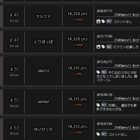
2020/07/11
pts
.
18,320
47
#
214#Dweevil Nest
アルファ
(+100)
NGC
[
691
rps
]
コメントなし
2021/11/08
pts
.
18,320
47
#
214#Dweevil Nest
とりぽっぽ
(+100)
NGC
[
691
rps
]
ピクミン仕事しろ
2015/02/17
214#Dweevil Nest
pts
.
18,315
51
#
DRAFIX
NGC
やり込むうちに大好
(+95)
[
559
rps
]
きになってしまいました。嫁
ステージ。
2018/06/26
214#Dweevil Nest
pts
.
18,315
51
#
HAPDAP
(+95)
Wii
95残し 適当でも更
[
559
rps
]
新できるもんだな…
2018/01/04
pts
.
18,312
53
#
214#Dweevil Nest
ゆいびっち
(+92)
Wii
[
505
rps
]
コメントなし