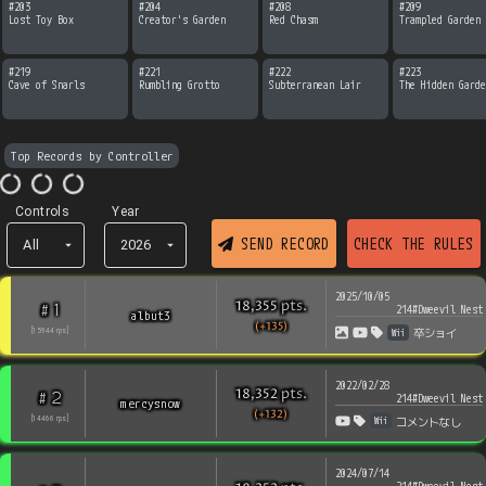
#
203
#
204
#
208
#
209
Lost Toy Box
Creator's Garden
Red Chasm
Trampled Garden
#
219
#
221
#
222
#
223
Cave of Snarls
Rumbling Grotto
Subterranean Lair
The Hidden Garde
Top Records by Controller
Controls
Year
SEND RECORD
CHECK THE RULES
All
2026
2025/10/05
pts
.
18,355
1
#
214#Dweevil Nest
albut3
(+135)
Wii
[
15944
rps
]
卒ショイ
2022/02/28
pts
.
18,352
2
#
214#Dweevil Nest
mercysnow
(+132)
Wii
[
14466
rps
]
コメントなし
2024/07/14
214#Dweevil Nest