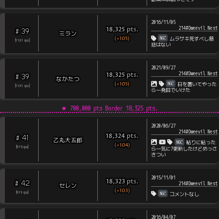
2016/11/05
214#Dweevil Nest
pts
.
18,325
39
#
ミラン
(+105)
NGC
ムラサキ死すべし慈
[
1101
rps
]
悲はない
2021/09/27
214#Dweevil Nest
pts
.
18,325
39
#
なかたつ
(+105)
NGC
日を置いてやった
[
1101
rps
]
ら一発目でいけた
★
700,000 pts Border
18,325
pts.
2020/06/27
214#Dweevil Nest
pts
.
18,324
41
#
乙丸大五郎
NGC
粘りに粘った
(+104)
[
975
rps
]
ら一気に7更新したけどめっさ
きつい
2015/11/01
pts
.
18,323
42
#
214#Dweevil Nest
セレン
(+103)
NGC
[
919
rps
]
コメントなし
2016/04/07