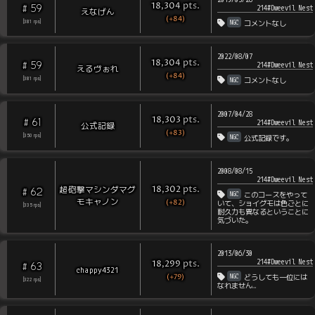
pts
.
18,304
59
#
214#Dweevil Nest
えなげん
(+84)
NGC
[
381
rps
]
コメントなし
2022/08/07
pts
.
18,304
59
#
214#Dweevil Nest
えるヴぉれ
(+84)
NGC
[
381
rps
]
コメントなし
2007/04/28
pts
.
18,303
61
#
214#Dweevil Nest
公式記録
(+83)
NGC
[
350
rps
]
公式記録です。
2008/08/15
214#Dweevil Nest
pts
.
超砲撃マシンダマグ
18,302
62
#
NGC
このコースをやって
モキャノン
(+82)
いて、ショイグモは色ごとに
[
335
rps
]
耐久力も異なるということに
気づいた。
2013/06/30
214#Dweevil Nest
pts
.
18,299
63
#
chappy4321
(+79)
NGC
どうしても一位には
[
322
rps
]
なれません…