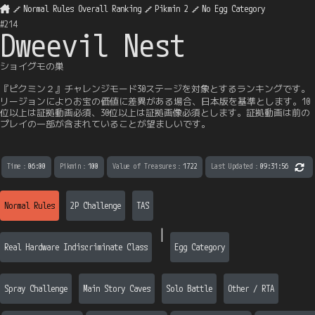
Normal Rules Overall Ranking
Pikmin 2
No Egg Category
#
214
Dweevil Nest
ショイグモの巣
『ピクミン２』チャレンジモード30ステージを対象とするランキングです。
リージョンによりお宝の価値に差異がある場合、日本版を基準とします。10
位以上は証拠動画必須、30位以上は証拠画像必須とします。証拠動画は前の
プレイの一部が含まれていることが望ましいです。
Time
：
06:00
Pikmin
：
100
Value of Treasures
：
1722
Last Updated
：
09:31:56
Normal Rules
2P Challenge
TAS
|
Real Hardware Indiscriminate Class
Egg Category
Spray Challenge
Main Story Caves
Solo Battle
Other / RTA