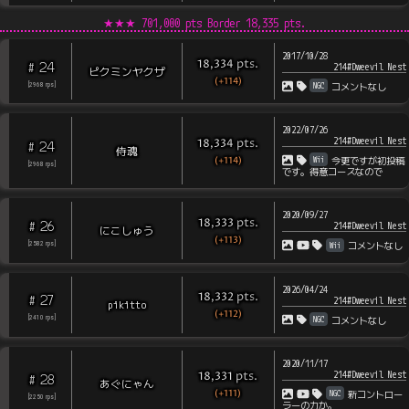
★★★
701,000 pts Border
18,335
pts.
2017/10/28
pts
.
18,334
24
#
214#Dweevil Nest
ピクミンヤクザ
(+114)
NGC
[
2968
rps
]
コメントなし
2022/07/26
214#Dweevil Nest
pts
.
18,334
24
#
侍魂
(+114)
Wii
今更ですが初投稿
[
2968
rps
]
です。得意コースなので
2020/09/27
pts
.
18,333
26
#
214#Dweevil Nest
にこしゅう
(+113)
Wii
[
2582
rps
]
コメントなし
2026/04/24
pts
.
18,332
27
#
214#Dweevil Nest
pikitto
(+112)
NGC
[
2410
rps
]
コメントなし
2020/11/17
214#Dweevil Nest
pts
.
18,331
28
#
あぐにゃん
(+111)
NGC
新コントロー
[
2250
rps
]
ラーの力か。