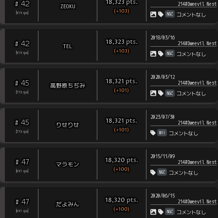
pts
.
18,323
42
#
214#Dweevil Nest
ZEOKU
(+103)
NGC
[
919
rps
]
コメントなし
2018/03/16
pts
.
18,323
42
#
214#Dweevil Nest
TEL
(+103)
NGC
[
919
rps
]
コメントなし
2020/03/12
pts
.
18,321
45
#
214#Dweevil Nest
高野原ちぢみ
(+101)
NGC
[
773
rps
]
コメントなし
2023/07/30
pts
.
18,321
45
#
214#Dweevil Nest
りせりせ
(+101)
Wii
[
773
rps
]
コメントなし
2015/11/09
pts
.
18,320
47
#
214#Dweevil Nest
マラモン
(+100)
NGC
[
691
rps
]
コメントなし
2020/06/15
pts
.
18,320
47
#
214#Dweevil Nest
だよみん
(+100)
NGC
[
691
rps
]
コメントなし