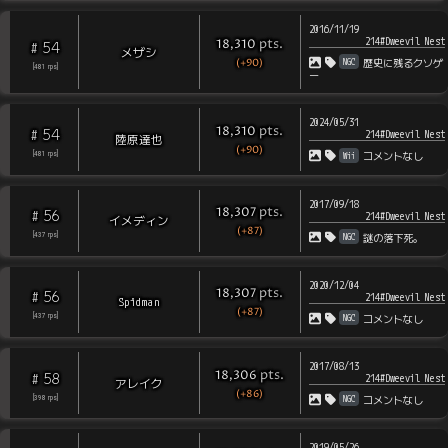
2016/11/19
214#Dweevil Nest
pts
.
18,310
54
#
メザシ
(+90)
NGC
歴史に残るクソゲ
[
481
rps
]
ー
2024/05/31
pts
.
18,310
54
#
214#Dweevil Nest
陸原達也
(+90)
Wii
[
481
rps
]
コメントなし
2017/09/18
pts
.
18,307
56
#
214#Dweevil Nest
イメディン
(+87)
NGC
[
437
rps
]
謎の落下死。
2020/12/04
pts
.
18,307
56
#
214#Dweevil Nest
Spidman
(+87)
NGC
[
437
rps
]
コメントなし
2017/08/13
pts
.
18,306
58
#
214#Dweevil Nest
アレイク
(+86)
NGC
[
398
rps
]
コメントなし
2019/05/26