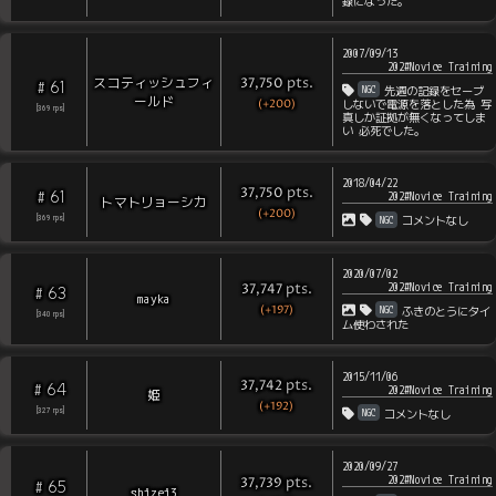
録になった。
2007/09/13
202#Novice Training
pts
.
スコティッシュフィ
37,750
61
#
NGC
先週の記録をセーブ
ールド
(+200)
しないで電源を落とした為 写
[
369
rps
]
真しか証拠が無くなってしま
い 必死でした。
2018/04/22
pts
.
37,750
61
#
202#Novice Training
トマトリョーシカ
(+200)
NGC
[
369
rps
]
コメントなし
2020/07/02
202#Novice Training
pts
.
37,747
63
#
mayka
(+197)
NGC
ふきのとうにタイ
[
340
rps
]
ム使わされた
2015/11/06
pts
.
37,742
64
#
202#Novice Training
姫
(+192)
NGC
[
327
rps
]
コメントなし
2020/09/27
202#Novice Training
pts
.
37,739
65
#
shizei3