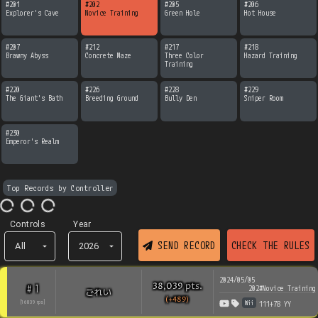
#
201
#
202
#
205
#
206
Explorer's Cave
Novice Training
Green Hole
Hot House
#
207
#
212
#
217
#
218
Brawny Abyss
Concrete Maze
Three Color 
Hazard Training
Training
#
220
#
226
#
228
#
229
The Giant's Bath
Breeding Ground
Bully Den
Sniper Room
#
230
Emperor's Realm
Top Records by Controller
Controls
Year
SEND RECORD
CHECK THE RULES
All
2026
2024/05/05
pts
.
38,039
1
#
202#Novice Training
ごれい
(+489)
Wii
[
16839
rps
]
111+78 YY