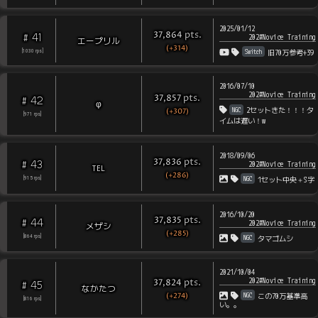
2025/01/12
pts
.
37,864
41
#
202#Novice Training
エープリル
(+314)
Switch
[
1030
rps
]
旧70万参考+39
2016/07/10
202#Novice Training
pts
.
37,857
42
#
φ
NGC
2セットきた！！！タ
(+307)
[
971
rps
]
イムは遅い！w
2018/09/06
pts
.
37,836
43
#
202#Novice Training
TEL
(+286)
NGC
1セット中央＋S字
[
915
rps
]
2016/10/20
pts
.
37,835
44
#
202#Novice Training
メザシ
(+285)
NGC
[
864
rps
]
タマゴムシ
2021/10/04
202#Novice Training
pts
.
37,824
45
#
なかたつ
(+274)
NGC
この70万基準高
[
816
rps
]
い。。