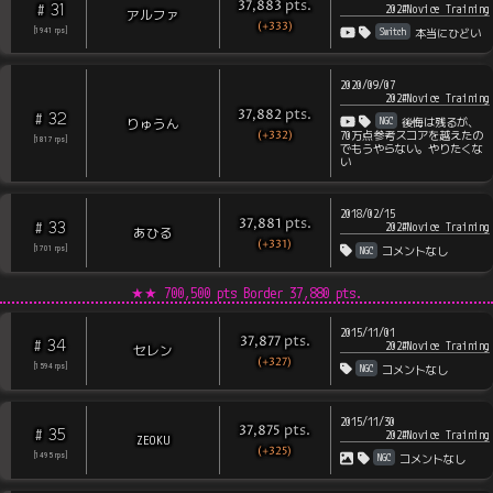
pts
.
37,883
31
#
202#Novice Training
アルファ
(+333)
Switch
[
1941
rps
]
本当にひどい
2020/09/07
202#Novice Training
pts
.
37,882
32
#
NGC
りゅうん
後悔は残るが、
(+332)
70万点参考スコアを越えたの
[
1817
rps
]
でもうやらない。やりたくな
い
2018/02/15
pts
.
37,881
33
#
202#Novice Training
あひる
(+331)
NGC
[
1701
rps
]
コメントなし
★★
700,500 pts Border
37,880
pts.
2015/11/01
pts
.
37,877
34
#
202#Novice Training
セレン
(+327)
NGC
[
1594
rps
]
コメントなし
2015/11/30
pts
.
37,875
35
#
202#Novice Training
ZEOKU
(+325)
NGC
[
1495
rps
]
コメントなし