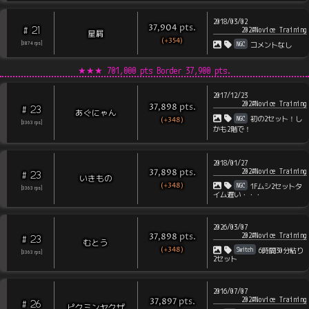
2018/03/02
pts
.
37,904
21
#
202#Novice Training
星屑
(+354)
NGC
[
3874
rps
]
コメントなし
★★★
701,000 pts Border
37,900
pts.
2017/12/23
202#Novice Training
pts
.
37,898
23
#
あぐにゃん
NGC
初の2セット！し
(+348)
[
3363
rps
]
かも2階で！
2018/01/27
202#Novice Training
pts
.
37,898
23
#
いきもの
(+348)
NGC
1Fムシ2セットタ
[
3363
rps
]
イム遅い・・・
2026/03/07
202#Novice Training
pts
.
37,898
23
#
むとう
(+348)
Switch
6時間30分粘り
[
3363
rps
]
2セット
2016/07/07
202#Novice Training
pts
.
37,897
26
#
ピクミンヤクザ