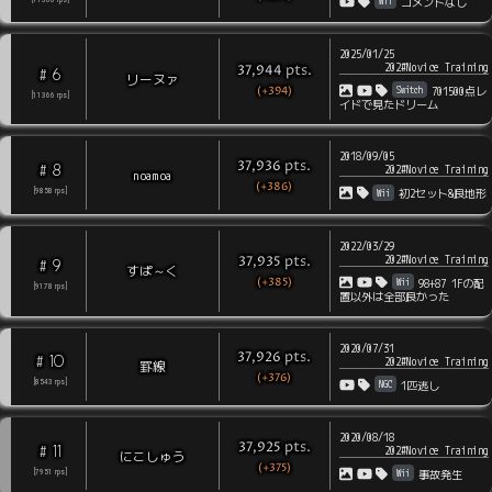
Wii
コメントなし
2025/01/25
202#Novice Training
pts
.
37,944
6
#
リーヌァ
(+394)
Switch
701500点レ
[
11366
rps
]
イドで見たドリーム
2018/09/05
pts
.
37,936
8
#
202#Novice Training
noamoa
(+386)
Wii
[
9858
rps
]
初2セット&良地形
2022/03/29
202#Novice Training
pts
.
37,935
9
#
すぱ～く
(+385)
Wii
98+87 1Fの配
[
9178
rps
]
置以外は全部良かった
2020/07/31
pts
.
37,926
10
#
202#Novice Training
罫線
(+376)
NGC
[
8543
rps
]
1匹逃し
2020/08/18
pts
.
37,925
11
#
202#Novice Training
にこしゅう
(+375)
Wii
[
7951
rps
]
事故発生