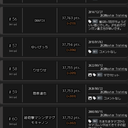
2014/12/27
202#Novice Training
pts
.
37,763
56
#
DRAFIX
NGC
紫は6~7匹がちょうど
(+213)
[
461
rps
]
いい感じでした。2Fも白でガ
ンガン運ぶ方が早いです。
2018/01/02
pts
.
37,756
57
#
202#Novice Training
ゆいびっち
(+206)
Wii
[
440
rps
]
コメントなし
2022/09/12
pts
.
37,755
58
#
202#Novice Training
りせりせ
(+205)
Wii
[
421
rps
]
1Fで1セット
2020/08/22
pts
.
37,753
59
#
202#Novice Training
陸原達也
(+203)
Wii
[
402
rps
]
コメントなし
2008/08/15
202#Novice Training
pts
.
超砲撃マシンダマグ
37,752
60
#
NGC
たまたまタマゴから
モキャノン
(+202)
[
385
rps
]
タマゴムシが出てきて子の記