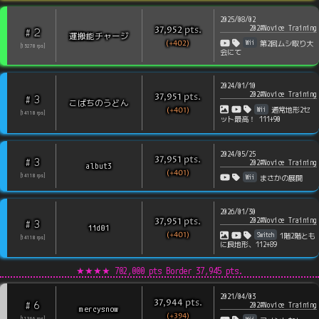
2025/08/02
202#Novice Training
pts
.
37,952
2
#
運搬能チャージ
(+402)
Wii
第2回ムシ取り大
[
15278
rps
]
会にて
2024/01/10
202#Novice Training
pts
.
37,951
3
#
こばちのうどん
Wii
(+401)
通常地形2セ
[
14118
rps
]
ット最高！ 111+90
2024/05/25
pts
.
37,951
3
#
202#Novice Training
albut3
(+401)
Wii
[
14118
rps
]
まさかの展開
2026/01/30
202#Novice Training
pts
.
37,951
3
#
iid01
(+401)
Switch
1階2階とも
[
14118
rps
]
に良地形、112+89
★★★★
702,000 pts Border
37,945
pts.
2021/04/03
pts
.
37,944
6
#
202#Novice Training
mercysnow
(+394)
[
11366
rps
]