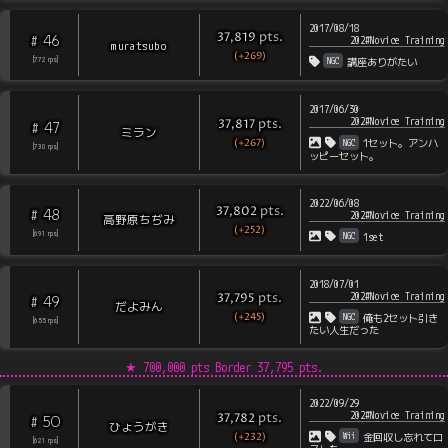
2017/08/18
pts
.
37,819
46
#
202#Novice Training
muratsubo
(+269)
NGC
[
772
rps
]
講座ありがたい
2017/06/30
202#Novice Training
pts
.
37,817
47
#
ミラン
(+267)
NGC
1セット。アンハ
[
730
rps
]
ッピーセット。
2022/06/08
pts
.
37,802
48
#
202#Novice Training
高野原ちぢみ
(+252)
NGC
[
691
rps
]
1set
2018/07/01
202#Novice Training
pts
.
37,795
49
#
だよみん
(+245)
NGC
俺も2セット引き
[
655
rps
]
たい人生だった
★
700,000 pts Border
37,795
pts.
2022/09/29
202#Novice Training
pts
.
37,782
50
#
ひょうがき
(+232)
Wii
金回収し忘れてロ
[
621
rps
]