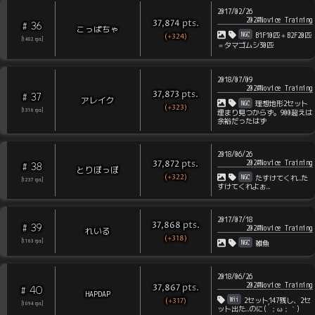
2017/02/26
202#Novice Training
pts
.
37,874
36
#
こっぱちゃ
NGC
B1F10匹＋B2F20匹
(+324)
[
1402
rps
]
＝タマゴムシ30匹
2018/07/09
202#Novice Training
pts
.
37,873
37
#
アレイク
NGC
理想地形2セット
(+323)
[
1316
rps
]
埋まり見つからず。900超えは
余裕だったはず
2018/06/26
202#Novice Training
pts
.
37,872
38
#
とりぽっぽ
(+322)
NGC
たすけてくれ…た
[
1237
rps
]
すけてくれよぉ…
2017/07/18
pts
.
37,868
39
#
202#Novice Training
れいる
(+318)
NGC
[
1163
rps
]
雑魚
2018/06/26
202#Novice Training
pts
.
37,867
40
#
HAPDAP
Wii
(+317)
2セット147残し、2セ
[
1094
rps
]
ット出た…のに(´；ω；｀)