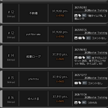
2021/02/02
202#Novice Training
pts
.
37,920
12
#
不時着
(+370)
NGC
1階タイム110。2
[
7399
rps
]
階ムシ19
2023/03/25
pts
.
37,920
12
#
202#Novice Training
yukidaruma
(+370)
Wii
[
7399
rps
]
コメントなし
2021/06/02
202#Novice Training
pts
.
37,913
14
#
成夏ローグ
NGC
地下1でムシ2
(+363)
[
6405
rps
]
セット20匹、地下2でムシ1セ
ット10匹。タイム87→163
2025/12/17
pts
.
37,912
15
#
202#Novice Training
pikitto
(+362)
Wii
[
5959
rps
]
コメントなし
2020/11/24
pts
.
37,911
16
#
202#Novice Training
ゆんける
(+361)
NGC
[
5544
rps
]
つかれた