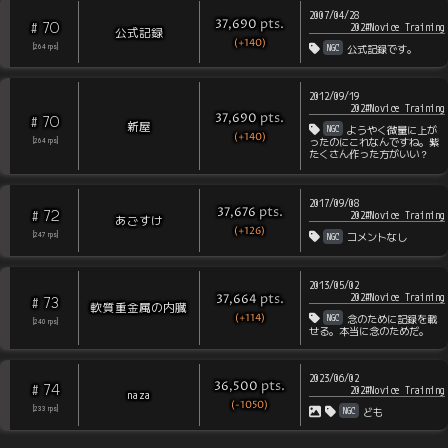
2007/04/28
pts
.
37,690
70
#
202#Novice Training
公式記録
(+140)
NGC
[
264
rps
]
公式記録です。
2012/09/19
202#Novice Training
pts
.
37,690
70
#
新屋
NGC
ようやく微量に上が
(+140)
ったのにこれなんですね。紫
[
264
rps
]
たくさん作った方がいい？
2017/09/08
pts
.
37,676
72
#
202#Novice Training
あごすけ
(+126)
NGC
[
247
rps
]
コメントなし
2013/05/02
202#Novice Training
pts
.
37,664
73
#
軟質重金属の内臓
(+114)
NGC
念のために記録を載
[
240
rps
]
せる。本当に念のためだ。
2023/06/02
pts
.
36,500
74
#
202#Novice Training
naza
(-1050)
NGC
[
233
rps
]
ども