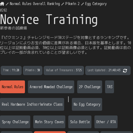
Normal Rules Overall Ranking
Pikmin 2
Egg Category
#
202
Novice Training
新参者の試練場
『ピクミン２』チャレンジモード30ステージを対象とするランキングです。
リージョンによりお宝の価値に差異がある場合、日本版を基準とします。10
位以上は証拠動画必須、30位以上は証拠画像必須とします。証拠動画は前の
プレイの一部が含まれていることが望ましいです。
Time
：
11:20
Pikmin
：
30
Value of Treasures
：
3725
Last Updated
：
21:48:43
Normal Rules
Armored Mawdad Challenge
2P Challenge
TAS
|
Real Hardware Indiscriminate Class
No Egg Category
Spray Challenge
Main Story Caves
Solo Battle
Other / RTA