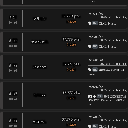
スした…
2015/11/08
pts
.
37,780
51
#
202#Novice Training
マラモン
(+230)
NGC
[
590
rps
]
コメントなし
2022/08/07
pts
.
37,779
52
#
202#Novice Training
えるヴぉれ
(+229)
NGC
[
561
rps
]
コメントなし
2007/06/08
202#Novice Training
pts
.
37,777
53
#
Johannes
(+227)
NGC
無我夢中で挑戦しま
[
533
rps
]
した。
2020/12/02
202#Novice Training
pts
.
37,777
53
#
Spidman
NGC
最後の回収ミスさ
(+227)
[
533
rps
]
えなければ公式タイム越えて
た
2019/08/30
pts
.
37,770
55
#
202#Novice Training
えなげん
(+220)
NGC
[
484
rps
]
コメントなし