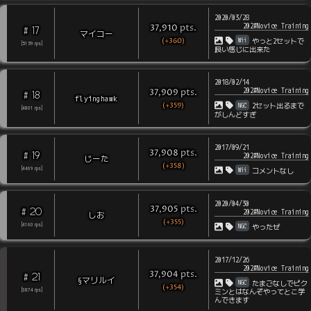
2020/03/28
202#Novice Training
pts
.
37,910
17
#
マイコー
(+360)
Wii
やっと2セットで
[
5159
rps
]
良い感じに出来た
2018/02/14
202#Novice Training
pts
.
37,909
18
#
flyinghawk
(+359)
NGC
2セット出るまで
[
4801
rps
]
がしんどすぎ
2017/09/21
pts
.
37,908
19
#
202#Novice Training
じーた
(+358)
Wii
[
4469
rps
]
コメントなし
2020/04/30
pts
.
37,905
20
#
202#Novice Training
しお
(+355)
NGC
[
4160
rps
]
やったぜ
2017/12/26
202#Novice Training
pts
.
37,904
21
#
§マリルイ
NGC
たまごなしでピク
(+354)
[
3874
rps
]
ミンとはなんぞやってとこ学
んできます