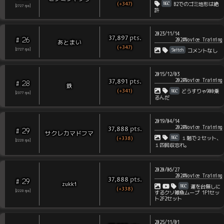
(+347)
NGC
B2でのゴミ地形は絶
[
2727
rps
]
許
2023/11/14
pts
.
37,897
26
#
202#Novice Training
あとまい
(+347)
Switch
[
2727
rps
]
コメントなし
2015/12/03
202#Novice Training
pts
.
37,891
28
#
鉄
(+341)
NGC
どうすりゃ900乗
[
2377
rps
]
るんだ
2019/04/14
202#Novice Training
pts
.
37,888
29
#
サクレカマドフマ
NGC
１階で２セット、
(+338)
[
2220
rps
]
１匹回収忘れ。
2020/06/27
202#Novice Training
pts
.
37,888
29
#
zukki
NGC
運を台無しに
(+338)
[
2220
rps
]
するクソ雑魚ムーブ 1F1セッ
ト2F2セット
2025/11/01