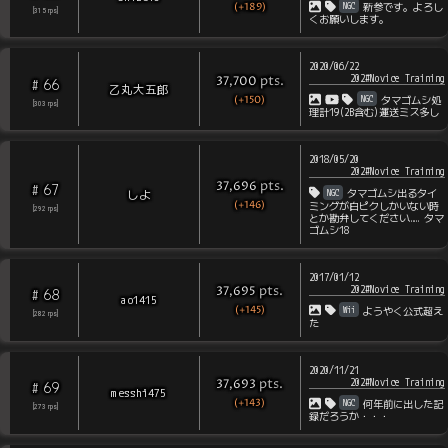
(+189)
NGC
新参です。よろし
[
315
rps
]
くお願いします。
2020/06/22
202#Novice Training
pts
.
37,700
66
#
乙丸大五郎
(+150)
NGC
タマゴムシ処
[
303
rps
]
理計19(2B含む)運送ミス多し
2018/05/20
202#Novice Training
pts
.
37,696
67
#
NGC
しよ
タマゴムシ出るタイ
(+146)
ミングが白ピクしかいない時
[
292
rps
]
とか勘弁してください…… タマ
ゴムシ18
2017/01/12
202#Novice Training
pts
.
37,695
68
#
ao1415
(+145)
Wii
ようやく公式超え
[
282
rps
]
た
2020/11/21
202#Novice Training
pts
.
37,693
69
#
messhi475
(+143)
NGC
何年前に出した記
[
273
rps
]
録だろうか・・・