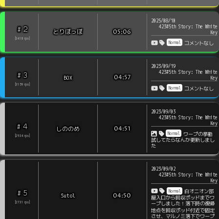
2025/08/10
423#5th Story: The White
2
#
とりぽっぽ
05:06
Key
[
3418
rps
]
Normal
コメントなし
2023/09/19
423#5th Story: The White
3
#
BOX
04:57
Key
[
3159
rps
]
Normal
コメントなし
2023/09/03
423#5th Story: The White
Key
4
#
しののめ
04:51
Normal
ワープの挙動
[
2934
rps
]
試してたらなんか更新しまし
た
2023/09/02
423#5th Story: The White
Key
Normal
白オニオン部
5
#
Sutol
04:50
屋入口から回収ポッドまでワ
ープしました！落下時の復帰
[
2731
rps
]
地点を回収ポッド付近で固定
させ、マルノミ落下でワープ