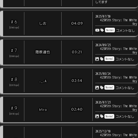
してます
2023/07/30
423#5th Story: The White
6
#
しお
04:09
Key
[
2543
rps
]
Normal
コメントなし
2024/09/23
423#5th Story: The White
7
#
陸原達也
03:21
Key
[
2368
rps
]
Normal
コメントなし
2025/08/24
423#5th Story: The White
8
#
._.A
02:54
Key
[
2205
rps
]
Normal
コメントなし
2026/07/23
423#5th Story: The White
9
#
hiro
02:40
Key
[
2053
rps
]
Normal
コメントなし
2023/12/10
423#5th Story: The White