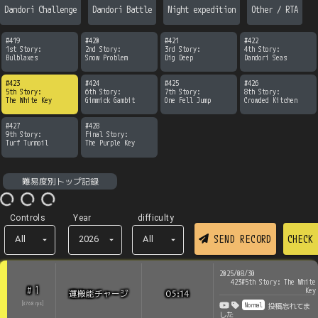
Dandori Challenge
Dandori Battle
Night expedition
Other / RTA
#
419
#
420
#
421
#
422
1st Story:

2nd Story:

3rd Story:

4th Story:

Bulblaxes
Snow Problem
Dig Deep
Dandori Seas
#
423
#
424
#
425
#
426
5th Story:

6th Story:

7th Story:

8th Story:

The White Key
Gimmick Gambit
One Fell Jump
Crowded Kitchen
#
427
#
428
9th Story:

Final Story:

Turf Turmoil
The Purple Key
難易度別トップ記録
Controls
Year
difficulty
SEND RECORD
CHECK
All
2026
All
2025/08/30
423#5th Story: The White
1
#
Key
運搬能チャージ
05:14
Normal
[
3768
rps
]
投稿忘れてま
した