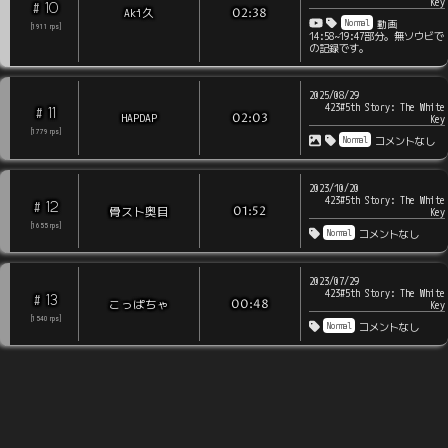
Key
10
#
Aki久
02:38
Normal
動画
[
1911
rps
]
14:58~19:47部分。無ソウビで
の記録です。
2025/08/29
423#5th Story: The White
11
#
HAPDAP
02:03
Key
[
1779
rps
]
Normal
コメントなし
2023/10/20
423#5th Story: The White
12
#
骨スト奥目
01:52
Key
[
1655
rps
]
Normal
コメントなし
2023/07/29
423#5th Story: The White
13
#
こっぱちゃ
00:48
Key
[
1540
rps
]
Normal
コメントなし