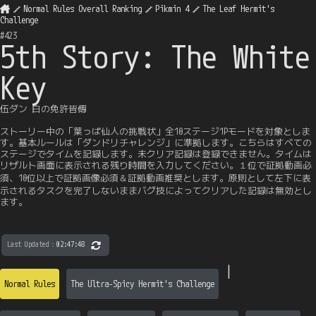
Normal Rules Overall Ranking
Pikmin 4
The Leaf Hermit's
Challenge
#
423
5th Story: The White
Key
伍ダン 白の免許皆傳
ストーリー中の「葉っぱ仙人の挑戦状」全10ステージ1Pモードを対象としま
す。基本ルールは「ダンドリチャレンジ」に準拠します。こちらはすべての
ステージでタイムを記録します。未クリア記録は登録できません。タイムは
リザルト画面に表示される残り時間を入力してください。１位で証拠動画必
須、10位以上で証拠画像必須＆証拠動画推奨とします。原則として左下に表
示されるタスクを完了しないままバグ技によってクリアした記録は無効とし
ます。
Last Updated
：
02:47:48
|
Normal Rules
The Ultra-Spicy Hermit's Challenge