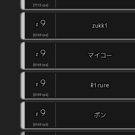
[
7115
rps
]
9
#
zukki
[
6169
rps
]
9
#
マイコー
[
6169
rps
]
9
#
Rirure
[
6169
rps
]
9
#
ポン
[
6169
rps
]