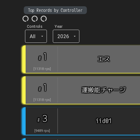
Top Records by Controller
Controls
Year
All
2026
1
#
エス
[
11318
rps
]
1
#
運搬能チャージ
[
11318
rps
]
3
#
iid01
[
9489
rps
]