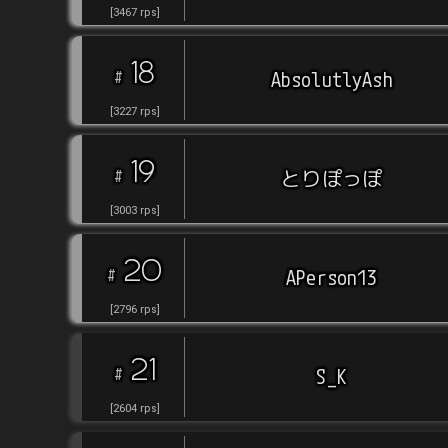
[
3467
rps
]
18
#
AbsolutlyAsh
[
3227
rps
]
19
#
とりぽっぽ
[
3003
rps
]
20
#
APerson13
[
2796
rps
]
21
#
S_K
[
2604
rps
]