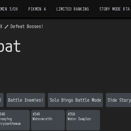
KMIN 3/DX
PIKMIN 4
LIMITED RANKING
STORY MODE RTA
DX
Defeat Bosses!
bat
!
Battle Enemies!
Solo Bingo Battle Mode
Side Story
348
#
349
#
350
reeping 
Waterwraith
Water Dumples
hrysanthemum