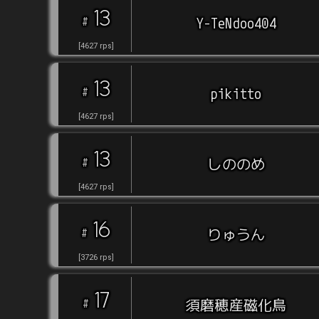
13
#
Y-TeNdoo404
[
4627
rps
]
13
#
pikitto
[
4627
rps
]
13
#
しののめ
[
4627
rps
]
16
#
りゅうん
[
3726
rps
]
17
#
須磨穂産磁化鳥