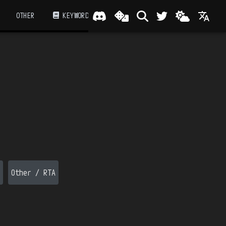
OTHER
KEYWORD
Other / RTA