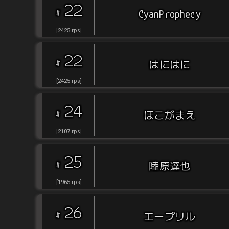
22
#
CyanProphecy
[
2425
rps
]
22
#
はにはに
[
2425
rps
]
24
#
ほこがまえ
[
2107
rps
]
25
#
陸原達也
[
1965
rps
]
26
#
エープリル