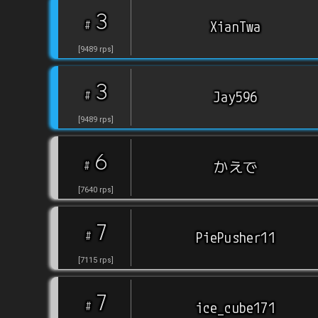
3
#
XianTwa
[
9489
rps
]
3
#
Jay596
[
9489
rps
]
6
#
かえで
[
7640
rps
]
7
#
PiePusher11
[
7115
rps
]
7
#
ice_cube171