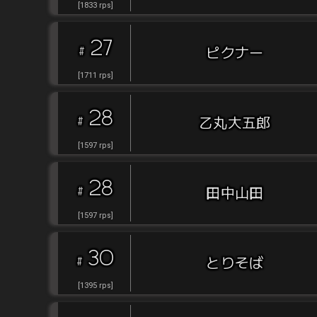
[
1833
rps
]
27
#
ピクナー
[
1711
rps
]
28
#
乙丸大五郎
[
1597
rps
]
28
#
田中山田
[
1597
rps
]
30
#
とりそば
[
1395
rps
]