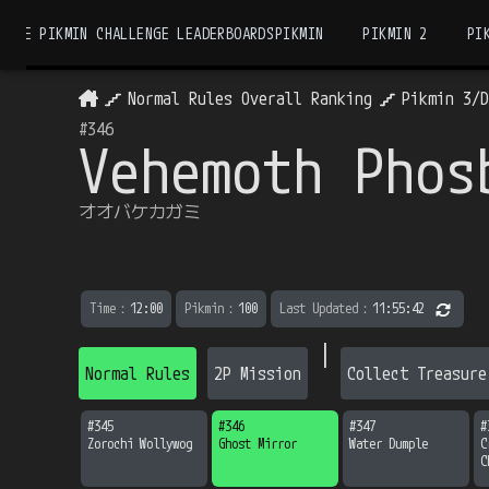
THE PIKMIN CHALLENGE LEADERBOARDS
PIKMIN
PIKMIN 2
PI
Normal Rules Overall Ranking
Pikmin 3/
#
346
Vehemoth Phos
オオバケカガミ
Time
：
12:00
Pikmin
：
100
Last Updated
：
11:55:42
|
Normal Rules
2P Mission
Collect Treasure
#
345
#
346
#
347
#
Zorochi Wollywog
Ghost Mirror
Water Dumple
C
C