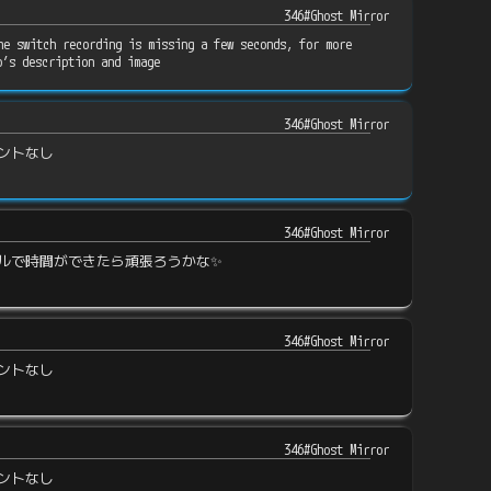
346#Ghost Mirror
he switch recording is missing a few seconds, for more
o’s description and image
346#Ghost Mirror
ントなし
346#Ghost Mirror
ルで時間ができたら頑張ろうかな✨
346#Ghost Mirror
ントなし
346#Ghost Mirror
ントなし