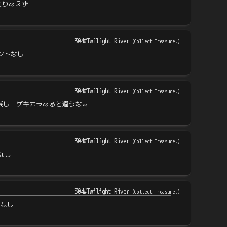
とりあえず
304#Twilight River
(
Collect Treasure!
)
ントなし
304#Twilight River
(
Collect Treasure!
)
26残し ゲキカラあると違うなぁ
304#Twilight River
(
Collect Treasure!
)
なし
304#Twilight River
(
Collect Treasure!
)
トなし