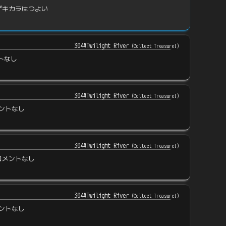
ゲキカラはつよい
304#Twilight River
(
Collect Treasure!
)
トなし
304#Twilight River
(
Collect Treasure!
)
ントなし
304#Twilight River
(
Collect Treasure!
)
コメントなし
304#Twilight River
(
Collect Treasure!
)
ントなし