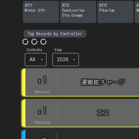
#
311
#
312
#
313
#
Winter Gift
Construction 
Pikarium
M
Site Dreams
Top Records by Controller
Controls
Year
All
2026
1
#
運搬能チャージ
[
9593
rps
]
1
#
エス
[
9593
rps
]