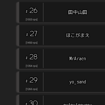
26
#
田中山田
[
1553
rps
]
27
#
ほこがまえ
[
1450
rps
]
28
#
MrAracn
[
1354
rps
]
29
#
yo_sand
[
1265
rps
]
30
#
nuinuisousou