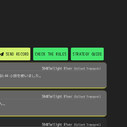
SEND RECORD
CHECK THE RULES
STRATEGY GUIDE
304#Twilight River
(
Collect Treasure!
)
残6:44 小技を使いました。
304#Twilight River
(
Collect Treasure!
)
ん…
304#Twilight River
(
Collect Treasure!
)