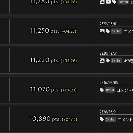
11,280
pts
.
(+04:28)
Switch
2022/10/01
11,250
pts
.
(+04:27)
Switch
コメ
2020/10/31
11,220
pts
.
(+04:26)
Switch
4:
2016/03/06
11,070
pts
.
(+04:21)
Wii U
コメント
2026/06/21
10,890
pts
.
(+04:15)
Switch
コメン