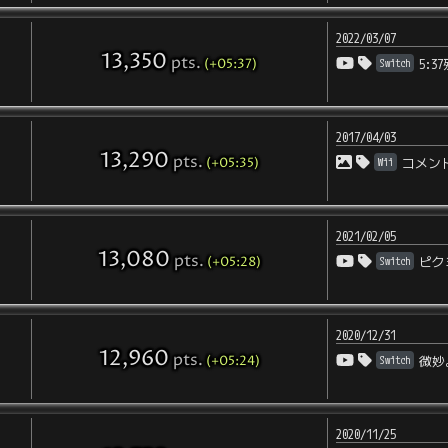
2022/03/07
13,350
pts
.
(+05:37)
Switch
5:3
2017/04/03
13,290
pts
.
(+05:35)
Wii
コメン
2021/02/05
13,080
pts
.
(+05:28)
Switch
ピク
2020/12/31
12,960
pts
.
(+05:24)
Switch
微妙
2020/11/25