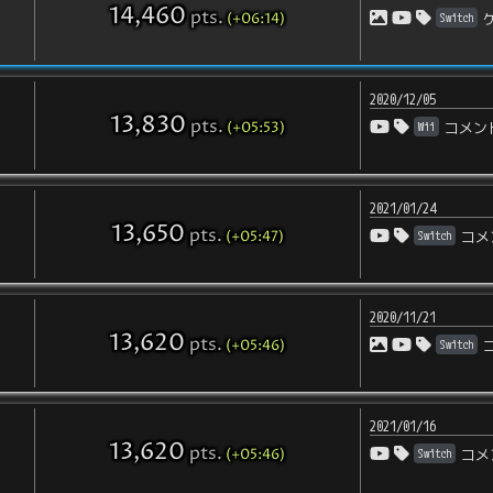
14,460
pts
.
(+06:14)
Switch
2020/12/05
13,830
pts
.
(+05:53)
Wii
コメン
2021/01/24
13,650
pts
.
(+05:47)
Switch
コメ
2020/11/21
13,620
pts
.
(+05:46)
Switch
2021/01/16
13,620
pts
.
(+05:46)
Switch
コメ