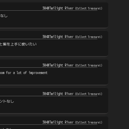
304#Twilight River
(
Collect Treasure!
)
トなし
304#Twilight River
(
Collect Treasure!
)
と紫を上手に使いたい
304#Twilight River
(
Collect Treasure!
)
oom for a lot of improvement
304#Twilight River
(
Collect Treasure!
)
ントなし
304#Twilight River
(
Collect Treasure!
)