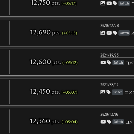
12,750
pts
.
(+05:17)
Switch
2020/12/28
12,690
pts
.
(+05:15)
Switch
2021/09/23
12,600
pts
.
(+05:12)
Switch
コメ
2021/08/12
12,450
pts
.
(+05:07)
Switch
コメ
2020/12/02
12,360
pts
.
(+05:04)
Switch
コメ