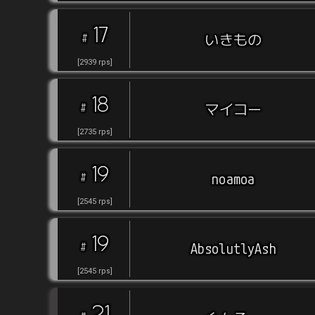
17
#
いきもの
[
2939
rps
]
18
#
マイコー
[
2735
rps
]
19
#
noamoa
[
2545
rps
]
19
#
AbsolutlyAsh
[
2545
rps
]
21