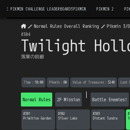
THE PIKMIN CHALLENGE LEADERBOARDS
PIKMIN
PIKMIN 2
PI
Normal Rules Overall Ranking
Pikmin 3/
#
304
Twilight Holl
落葉の回廊
Time
：
10:00
Pikmin
：
80
Value of Treasures
：
3240
Last 
|
Normal Rules
2P Mission
Battle Enemies!
#
301
#
302
#
303
#
Primitive Garden
Silver Lake
Distant Tundra
T