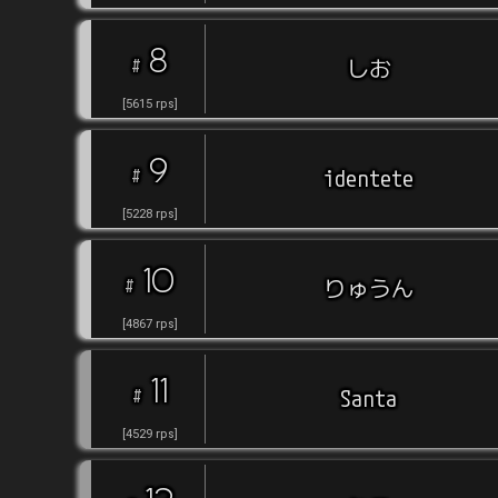
8
#
しお
[
5615
rps
]
9
#
identete
[
5228
rps
]
10
#
りゅうん
[
4867
rps
]
11
#
Santa
[
4529
rps
]