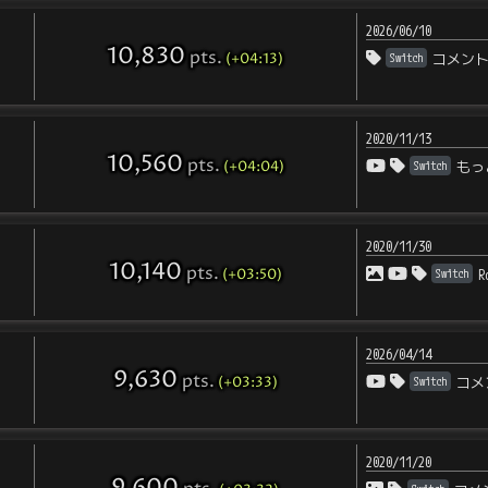
2026/06/10
10,830
pts
.
(+04:13)
Switch
コメン
2020/11/13
10,560
pts
.
(+04:04)
Switch
もっ
2020/11/30
10,140
pts
.
(+03:50)
Switch
R
2026/04/14
9,630
pts
.
(+03:33)
Switch
コメ
2020/11/20
9,600