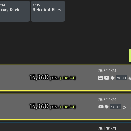
314
#
315
emory Beach
Mechanical Blues
2022/11/23
15,360
pts
.
(+06:44)
Switch
2022/11/24
15,360
pts
.
(+06:44)
Switch
うー
2021/01/21