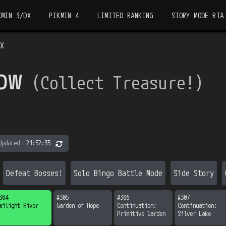
KMIN 3/DX
PIKMIN 4
LIMITED RANKING
STORY MODE RTA
DX
ow
（
Collect Treasure!
）
Updated
：
21:52:35
Defeat Bosses!
Solo Bingo Battle Mode
Side Story
304
#
305
#
306
#
307
wilight River
Garden of Hope
Continuation:

Continuation:

Primitive Garden
Silver Lake