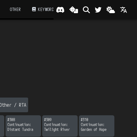
OTHER
KEYWORD
Other / RTA
#
308
#
309
#
310
Continuation:

Continuation:

Continuation:

Distant Tundra
Twilight River
Garden of Hope