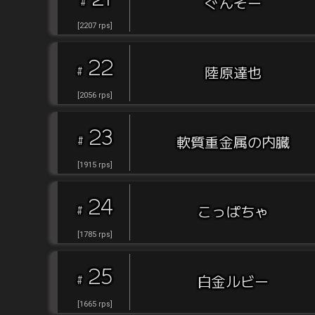
#
ぐんそー
[
2207
rps
]
22
#
陸原達也
[
2056
rps
]
23
#
軟質重金属の内臓
[
1915
rps
]
24
#
こっぱちゃ
[
1785
rps
]
25
#
白金ルビー
[
1665
rps
]