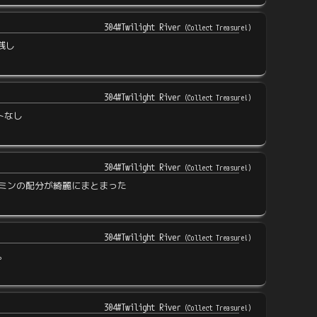
304#Twilight River
(
Collect Treasure!
)
7残し
304#Twilight River
(
Collect Treasure!
)
トなし
304#Twilight River
(
Collect Treasure!
)
ミンの配分が綺麗にまとまった
304#Twilight River
(
Collect Treasure!
)
。
304#Twilight River
(
Collect Treasure!
)