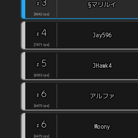
3
#
§マリルイ
[
8042
rps
]
4
#
Jay596
[
7471
rps
]
5
#
JHawk4
[
6953
rps
]
6
#
アルファ
[
6475
rps
]
6
#
Moony
[
6475
rps
]