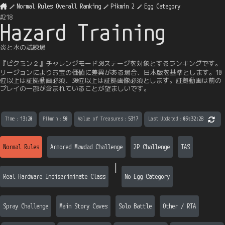
Normal Rules Overall Ranking
Pikmin 2
Egg Category
#
218
Hazard Training
炎と水の試練場
『ピクミン２』チャレンジモード30ステージを対象とするランキングです。
リージョンによりお宝の価値に差異がある場合、日本版を基準とします。10
位以上は証拠動画必須、30位以上は証拠画像必須とします。証拠動画は前の
プレイの一部が含まれていることが望ましいです。
Time
：
13:20
Pikmin
：
50
Value of Treasures
：
5317
Last Updated
：
09:32:28
Normal Rules
Armored Mawdad Challenge
2P Challenge
TAS
|
Real Hardware Indiscriminate Class
No Egg Category
Spray Challenge
Main Story Caves
Solo Battle
Other / RTA