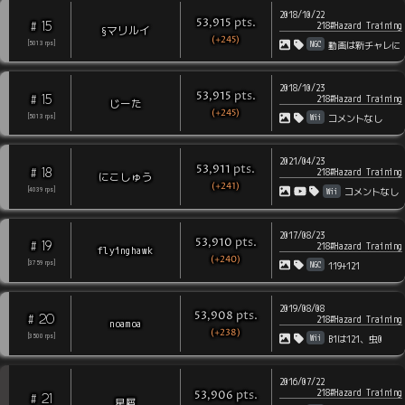
2018/10/22
pts
.
53,915
15
#
218#Hazard Training
§マリルイ
(+245)
NGC
[
5013
rps
]
動画は新チャレに
2018/10/23
pts
.
53,915
15
#
218#Hazard Training
じーた
(+245)
Wii
[
5013
rps
]
コメントなし
2021/04/23
pts
.
53,911
18
#
218#Hazard Training
にこしゅう
(+241)
Wii
[
4039
rps
]
コメントなし
2017/08/23
pts
.
53,910
19
#
218#Hazard Training
flyinghawk
(+240)
NGC
[
3759
rps
]
119+121
2019/08/08
pts
.
53,908
20
#
218#Hazard Training
noamoa
(+238)
Wii
[
3500
rps
]
B1は121、虫0
2016/07/22
218#Hazard Training
pts
.
53,906
21
#
星屑