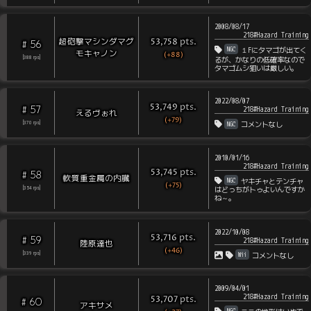
2008/08/17
218#Hazard Training
pts
.
超砲撃マシンダマグ
53,758
56
#
NGC
１Fにタマゴが出てく
モキャノン
(+88)
[
388
rps
]
るが、かなりの低確率なので
タマゴムシ狙いは厳しい。
2022/08/07
pts
.
53,749
57
#
218#Hazard Training
えるヴぉれ
(+79)
NGC
[
370
rps
]
コメントなし
2010/01/16
218#Hazard Training
pts
.
53,745
58
#
軟質重金属の内臓
NGC
ヤキチャとテンチャ
(+75)
はどっちがトゥよいんですか
[
354
rps
]
ね～。
2022/10/08
pts
.
53,716
59
#
218#Hazard Training
陸原達也
(+46)
Wii
[
339
rps
]
コメントなし
2009/04/01
218#Hazard Training
pts
.
53,707
60
#
アキサメ
NGC