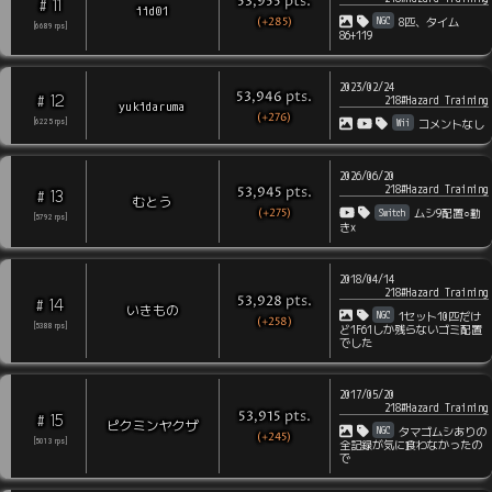
pts
.
53,955
11
#
iid01
(+285)
NGC
8匹、タイム
[
6689
rps
]
86+119
2023/02/24
pts
.
53,946
12
#
218#Hazard Training
yukidaruma
(+276)
Wii
[
6225
rps
]
コメントなし
2026/06/20
218#Hazard Training
pts
.
53,945
13
#
むとう
(+275)
Switch
ムシ9配置○動
[
5792
rps
]
き×
2018/04/14
218#Hazard Training
pts
.
53,928
14
#
いきもの
NGC
1セット10匹だけ
(+258)
[
5388
rps
]
ど1F61しか残らないゴミ配置
でした
2017/05/20
218#Hazard Training
pts
.
53,915
15
#
ピクミンヤクザ
NGC
タマゴムシありの
(+245)
[
5013
rps
]
全記録が気に食わなかったの
で