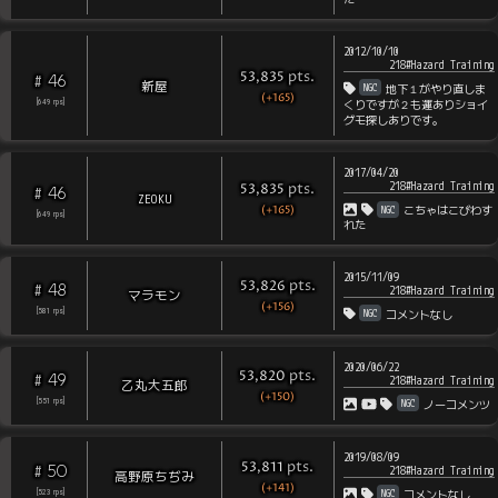
2012/10/10
218#Hazard Training
pts
.
53,835
46
#
新屋
NGC
地下１がやり直しま
(+165)
[
649
rps
]
くりですが２も運ありショイ
グモ探しありです。
2017/04/20
218#Hazard Training
pts
.
53,835
46
#
ZEOKU
(+165)
NGC
こちゃはこびわす
[
649
rps
]
れた
2015/11/09
pts
.
53,826
48
#
218#Hazard Training
マラモン
(+156)
NGC
[
581
rps
]
コメントなし
2020/06/22
pts
.
53,820
49
#
218#Hazard Training
乙丸大五郎
(+150)
NGC
[
551
rps
]
ノーコメンツ
2019/08/09
pts
.
53,811
50
#
218#Hazard Training
高野原ちぢみ
(+141)
NGC
[
523
rps
]
コメントなし