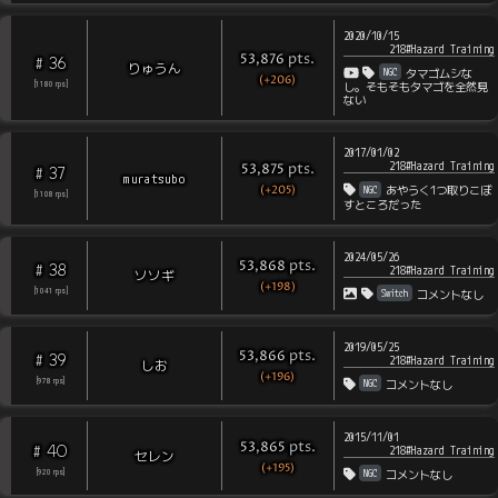
2020/10/15
218#Hazard Training
pts
.
53,876
36
#
りゅうん
NGC
タマゴムシな
(+206)
[
1180
rps
]
し。そもそもタマゴを全然見
ない
2017/01/02
218#Hazard Training
pts
.
53,875
37
#
muratsubo
(+205)
NGC
あやうく1つ取りこぼ
[
1108
rps
]
すところだった
2024/05/26
pts
.
53,868
38
#
218#Hazard Training
ソソギ
(+198)
Switch
[
1041
rps
]
コメントなし
2019/05/25
pts
.
53,866
39
#
218#Hazard Training
しお
(+196)
NGC
[
978
rps
]
コメントなし
2015/11/01
pts
.
53,865
40
#
218#Hazard Training
セレン
(+195)
NGC
[
920
rps
]
コメントなし