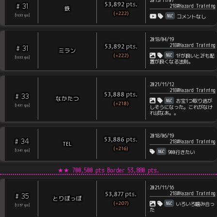
2015/11/07
pts
.
53,892
31
#
218#Hazard Training
鉄
(+222)
NGC
[
1633
rps
]
コメントなし
2018/04/19
218#Hazard Training
pts
.
53,892
31
#
ミラン
(+222)
NGC
1Fが良いと2Fも配
[
1633
rps
]
置が良くなる法則。
2021/11/12
218#Hazard Training
pts
.
53,888
33
#
なかたつ
NGC
お宝1つ取り逃が
(+218)
[
1431
rps
]
しそうになった。これがなけ
ればなあ。。
2018/06/19
pts
.
53,886
34
#
218#Hazard Training
TEL
(+216)
NGC
[
1341
rps
]
900行きたい
★★
700,500 pts Border
53,880
pts.
2021/11/16
218#Hazard Training
pts
.
53,877
35
#
とりぽっぽ
(+207)
NGC
いろいろ噛み合っ
[
1257
rps
]
た