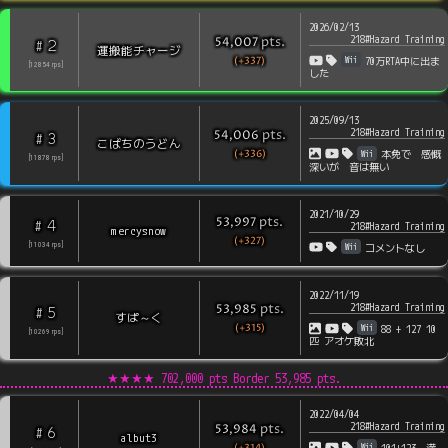
2026/02/13
218#Hazard Training
pts
.
54,007
2
#
運搬能チャージ
(+337)
Wii
70万RTA中に出ま
[
12854
rps
]
した
2025/09/13
218#Hazard Training
pts
.
54,006
3
#
こばちのうどん
(+336)
Wii
本免で 感慨
[
11878
rps
]
深いが 音は無い
2021/10/29
pts
.
53,997
4
#
218#Hazard Training
mercysnow
(+327)
Wii
[
11034
rps
]
コメントなし
2022/11/19
218#Hazard Training
pts
.
53,985
5
#
すぱ～く
(+315)
Wii
88 + 127 10
[
10269
rps
]
匹 アオケ敗北
★★★★
702,000 pts Border
53,985
pts.
2022/04/04
218#Hazard Training
pts
.
53,984
6
#
albut3
(+314)
Wii