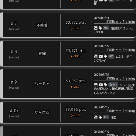
101+123 満
[
9563
rps
]
足
2019/08/01
218#Hazard Training
pts
.
53,972
7
#
不時着
(+302)
NGC
2個割り1セット。
[
8906
rps
]
92+110
2017/07/29
218#Hazard Training
pts
.
53,971
8
#
罫線
(+301)
NGC
ムシ9、チキ
[
8294
rps
]
ンプレイ
2025/08/06
218#Hazard Training
pts
.
53,957
9
#
リーヌァ
Switch
ムシの討伐
(+287)
数が良いと２階の部屋が隣接
[
7722
rps
]
しないジレンマ
2022/06/12
pts
.
53,956
10
#
218#Hazard Training
ゆんける
(+286)
Wii
[
7188
rps
]
10匹
2018/02/19
218#Hazard Training