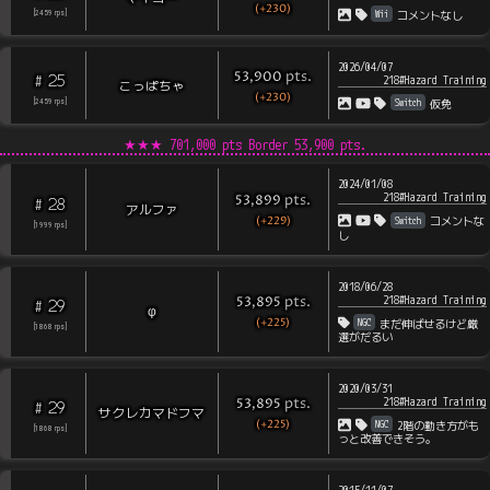
(+230)
Wii
[
2459
rps
]
コメントなし
2026/04/07
pts
.
53,900
25
#
218#Hazard Training
こっぱちゃ
(+230)
Switch
[
2459
rps
]
仮免
★★★
701,000 pts Border
53,900
pts.
2024/01/08
218#Hazard Training
pts
.
53,899
28
#
アルファ
(+229)
Switch
コメントな
[
1999
rps
]
し
2018/06/28
218#Hazard Training
pts
.
53,895
29
#
φ
(+225)
NGC
まだ伸ばせるけど厳
[
1868
rps
]
選がだるい
2020/03/31
218#Hazard Training
pts
.
53,895
29
#
サクレカマドフマ
(+225)
NGC
2階の動き方がも
[
1868
rps
]
っと改善できそう。