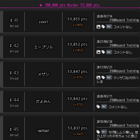
★
700,000 pts Border
53,860
pts.
2020/07/14
pts
.
53,855
41
#
218#Hazard Training
zukki
(+185)
NGC
[
867
rps
]
コメントなし
2021/08/29
pts
.
53,852
42
#
218#Hazard Training
エープリル
(+182)
NGC
[
817
rps
]
コメントなし
2017/05/21
218#Hazard Training
pts
.
53,847
43
#
メザシ
(+177)
NGC
クソザコなのがバ
[
770
rps
]
レる
2020/05/11
pts
.
53,842
44
#
218#Hazard Training
だよみん
(+172)
NGC
[
727
rps
]
コメントなし
2018/06/24
218#Hazard Training
pts
.
53,837
45
#
HAPDAP
Wii
167残しムシ無し。地
(+167)
[
687
rps
]
力上がったのをちょっと感じ
た