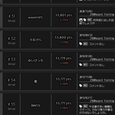
2020/12/02
218#Hazard Training
pts
.
53,801
51
#
messhi475
(+131)
NGC
何年前に出した記
[
496
rps
]
録でしょうか・・・
2019/09/23
pts
.
53,800
52
#
218#Hazard Training
えなげん
(+130)
NGC
[
472
rps
]
コメントなし
2018/01/05
pts
.
53,779
53
#
218#Hazard Training
ゆいびっち
(+109)
Wii
[
449
rps
]
コメントなし
2015/11/06
pts
.
53,777
54
#
218#Hazard Training
姫
(+107)
NGC
[
427
rps
]
コメントなし
2015/02/17
218#Hazard Training
pts
.
53,771
55
#
DRAFIX
NGC
やる事が多い複雑な
(+101)
[
407
rps
]
ステージ。かなり実力が要る
のではないでしょうか。