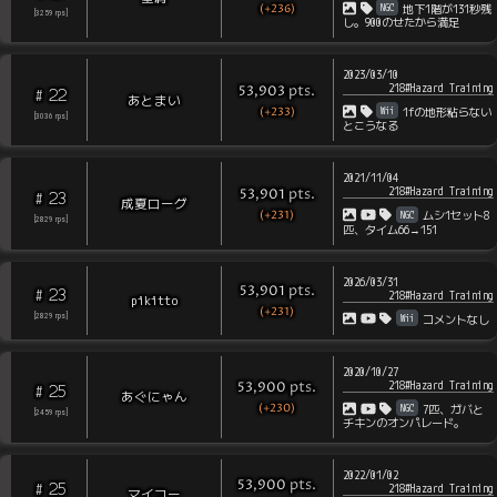
(+236)
NGC
地下1階が131秒残
[
3259
rps
]
し。900のせたから満足
2023/03/10
218#Hazard Training
pts
.
53,903
22
#
あとまい
(+233)
Wii
1fの地形粘らない
[
3036
rps
]
とこうなる
2021/11/04
218#Hazard Training
pts
.
53,901
23
#
成夏ローグ
(+231)
NGC
ムシ1セット8
[
2829
rps
]
匹、タイム66→151
2026/03/31
pts
.
53,901
23
#
218#Hazard Training
pikitto
(+231)
Wii
[
2829
rps
]
コメントなし
2020/10/27
218#Hazard Training
pts
.
53,900
25
#
あぐにゃん
(+230)
NGC
7匹、ガバと
[
2459
rps
]
チキンのオンパレード。
2022/01/02
pts
.
53,900
25
#
218#Hazard Training
マイコー