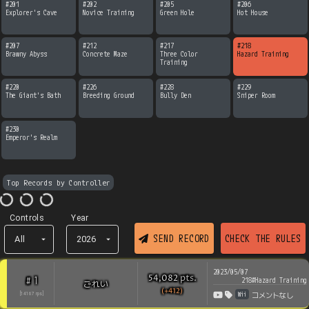
#
201
#
202
#
205
#
206
Explorer's Cave
Novice Training
Green Hole
Hot House
#
207
#
212
#
217
#
218
Brawny Abyss
Concrete Maze
Three Color 
Hazard Training
Training
#
220
#
226
#
228
#
229
The Giant's Bath
Breeding Ground
Bully Den
Sniper Room
#
230
Emperor's Realm
Top Records by Controller
Controls
Year
SEND RECORD
CHECK THE RULES
All
2026
2023/05/07
pts
.
54,082
1
#
218#Hazard Training
ごれい
(+412)
Wii
[
14167
rps
]
コメントなし