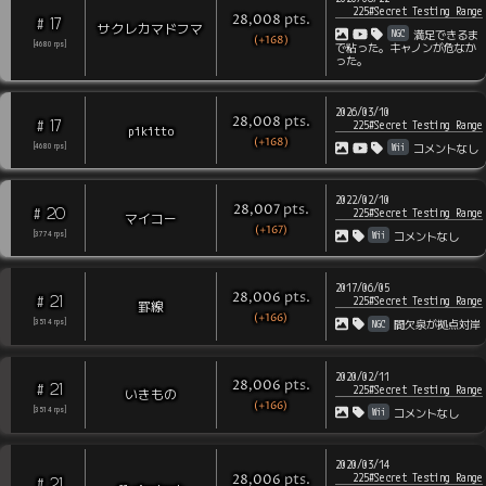
225#Secret Testing Range
pts
.
28,008
17
#
サクレカマドフマ
NGC
満足できるま
(+168)
[
4680
rps
]
で粘った。キャノンが危なか
った。
2026/03/10
pts
.
28,008
17
#
225#Secret Testing Range
pikitto
(+168)
Wii
[
4680
rps
]
コメントなし
2022/02/10
pts
.
28,007
20
#
225#Secret Testing Range
マイコー
(+167)
Wii
[
3774
rps
]
コメントなし
2017/06/05
pts
.
28,006
21
#
225#Secret Testing Range
罫線
(+166)
NGC
[
3514
rps
]
間欠泉が拠点対岸
2020/02/11
pts
.
28,006
21
#
225#Secret Testing Range
いきもの
(+166)
Wii
[
3514
rps
]
コメントなし
2020/03/14
225#Secret Testing Range
pts
.
28,006
21
#