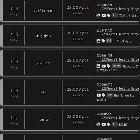
2023/03/24
pts
.
28,009
13
#
225#Secret Testing Range
yukidaruma
(+169)
Wii
[
6245
rps
]
コメントなし
2023/11/21
pts
.
28,009
13
#
225#Secret Testing Range
あとまい
(+169)
Wii
[
6245
rps
]
コメントなし
2024/01/25
225#Secret Testing Range
pts
.
28,009
13
#
アルファ
(+169)
Switch
もっとうま
[
6245
rps
]
くやりたかった
2024/06/09
225#Secret Testing Range
pts
.
28,009
13
#
Kap
(+169)
NGC
Bad 1, really
[
6245
rps
]
good 2
2020/06/29
pts
.
28,008
17
#
225#Secret Testing Range
noamoa
(+168)
Wii
[
4680
rps
]
B1は61
2020/08/22