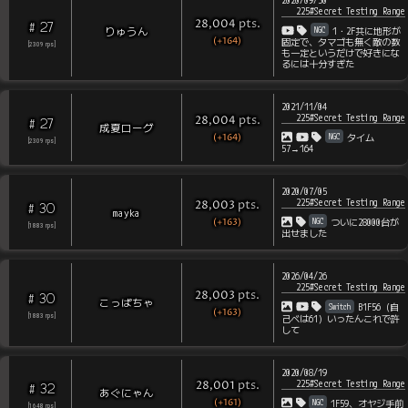
225#Secret Testing Range
pts
.
28,004
27
#
NGC
りゅうん
1・2F共に地形が
(+164)
固定で、タマゴも無く敵の数
[
2309
rps
]
も一定というだけで好きにな
るには十分すぎた
2021/11/04
225#Secret Testing Range
pts
.
28,004
27
#
成夏ローグ
(+164)
NGC
タイム
[
2309
rps
]
57→164
2020/07/05
225#Secret Testing Range
pts
.
28,003
30
#
mayka
(+163)
NGC
ついに28000台が
[
1883
rps
]
出せました
2026/04/26
225#Secret Testing Range
pts
.
28,003
30
#
こっぱちゃ
Switch
B1F56（自
(+163)
[
1883
rps
]
己べは61）いったんこれで許
して
2020/08/19
225#Secret Testing Range
pts
.
28,001
32
#
あぐにゃん
(+161)
NGC
1F59、オヤジ手前
[
1648
rps
]