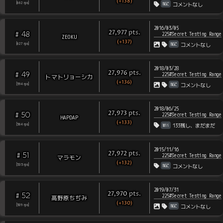
(+138)
NGC
[
662
rps
]
コメントなし
2016/03/05
pts
.
27,977
48
#
225#Secret Testing Range
ZEOKU
(+137)
NGC
[
627
rps
]
コメントなし
2018/03/28
pts
.
27,976
49
#
225#Secret Testing Range
トマトリョーシカ
(+136)
NGC
[
594
rps
]
コメントなし
2018/06/25
pts
.
27,973
50
#
225#Secret Testing Range
HAPDAP
(+133)
Wii
[
564
rps
]
133残し、まだまだ
2015/11/16
pts
.
27,972
51
#
225#Secret Testing Range
マラモン
(+132)
NGC
[
535
rps
]
コメントなし
2019/07/31
pts
.
27,970
52
#
225#Secret Testing Range
高野原ちぢみ
(+130)
NGC
[
509
rps
]
コメントなし