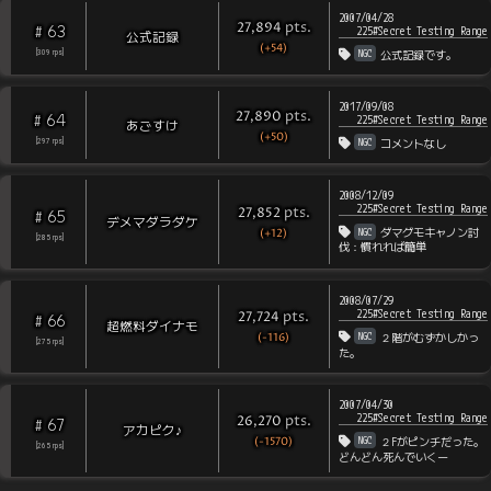
2007/04/28
pts
.
27,894
63
#
225#Secret Testing Range
公式記録
(+54)
NGC
[
309
rps
]
公式記録です。
2017/09/08
pts
.
27,890
64
#
225#Secret Testing Range
あごすけ
(+50)
NGC
[
297
rps
]
コメントなし
2008/12/09
225#Secret Testing Range
pts
.
27,852
65
#
デメマダラダケ
NGC
(+12)
ダマグモキャノン討
[
285
rps
]
伐：慣れれば簡単
2008/07/29
225#Secret Testing Range
pts
.
27,724
66
#
超燃料ダイナモ
NGC
(-116)
２階がむずかしかっ
[
275
rps
]
た。
2007/04/30
225#Secret Testing Range
pts
.
26,270
67
#
アカピク♪
NGC
(-1570)
２Fがピンチだった。
[
265
rps
]
どんどん死んでいくー