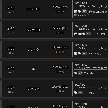
2020/12/03
225#Secret Testing Range
pts
.
27,963
53
#
messhi475
(+123)
NGC
何年前に出した記
[
484
rps
]
録でしょうか・・・
2020/09/28
pts
.
27,957
54
#
225#Secret Testing Range
乙丸大五郎
(+117)
NGC
[
460
rps
]
コメントなし
2017/08/19
pts
.
27,948
55
#
225#Secret Testing Range
アレイク
(+108)
NGC
[
439
rps
]
コメントなし
2015/11/06
pts
.
27,946
56
#
225#Secret Testing Range
姫
(+106)
NGC
[
418
rps
]
コメントなし
2022/08/07
pts
.
27,945
57
#
225#Secret Testing Range
えるヴぉれ
(+105)
NGC
[
399
rps
]
コメントなし
2019/08/18
pts
.
27,937
58
#
225#Secret Testing Range