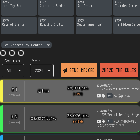
#
203
#
204
#
208
#
209
Lost Toy Box
Creator's Garden
Red Chasm
Trampled Garden
#
219
#
221
#
222
#
223
Cave of Snarls
Rumbling Grotto
Subterranean Lair
The Hidden Garde
Top Records by Controller
Controls
Year
SEND RECORD
CHECK THE RULES
All
2026
2026/08/01
pts
.
28,031
1
#
225#Secret Testing Range
ごれい
(+191)
Wii
[
15276
rps
]
67(笑)+124
2026/04/24
225#Secret Testing Range
pts
.
28,026
2
#
こばちのうどん
Wii
(+186)
なんか最後怪し
[
13860
rps
]
くないですか？？？