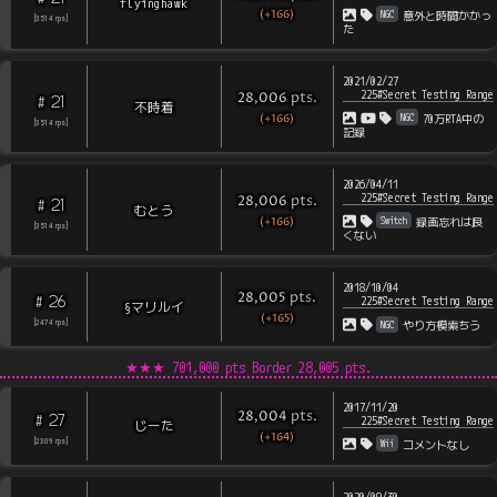
flyinghawk
(+166)
NGC
意外と時間かかっ
[
3514
rps
]
た
2021/02/27
225#Secret Testing Range
pts
.
28,006
21
#
不時着
(+166)
NGC
70万RTA中の
[
3514
rps
]
記録
2026/04/11
225#Secret Testing Range
pts
.
28,006
21
#
むとう
(+166)
Switch
録画忘れは良
[
3514
rps
]
くない
2018/10/04
pts
.
28,005
26
#
225#Secret Testing Range
§マリルイ
(+165)
NGC
[
2474
rps
]
やり方模索ちう
★★★
701,000 pts Border
28,005
pts.
2017/11/20
pts
.
28,004
27
#
225#Secret Testing Range
じーた
(+164)
Wii
[
2309
rps
]
コメントなし
2020/09/30