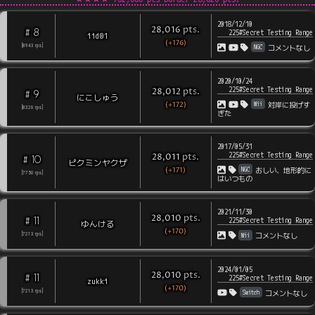
2018/12/10
pts
.
28,016
8
#
225#Secret Testing Range
iid01
(+176)
NGC
[
8943
rps
]
コメントなし
2020/10/24
225#Secret Testing Range
pts
.
28,012
9
#
にこしゅう
(+172)
Wii
対岸に投げす
[
8326
rps
]
ぎた
2017/05/31
225#Secret Testing Range
pts
.
28,011
10
#
ピクミンヤクザ
(+171)
NGC
おしい、地形的に
[
7750
rps
]
はいつもの
2021/11/30
pts
.
28,010
11
#
225#Secret Testing Range
ゆんける
(+170)
Wii
[
7213
rps
]
コメントなし
2024/01/05
pts
.
28,010
11
#
225#Secret Testing Range
zukki
(+170)
Switch
[
7213
rps
]
コメントなし