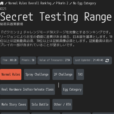
Normal Rules Overall Ranking
Pikmin 2
No Egg Category
#
225
Secret Testing Range
秘密兵器実験場
『ピクミン２』チャレンジモード30ステージを対象とするランキングです。
リージョンによりお宝の価値に差異がある場合、日本版を基準とします。10
位以上は証拠動画必須、30位以上は証拠画像必須とします。証拠動画は前の
プレイの一部が含まれていることが望ましいです。
Time
：
08:20
Pikmin
：
50
Value of Treasures
：
2734
Last Updated
：
21:49:46
Normal Rules
Spray Challenge
2P Challenge
TAS
|
Real Hardware Indiscriminate Class
Egg Category
Main Story Caves
Solo Battle
Other / RTA