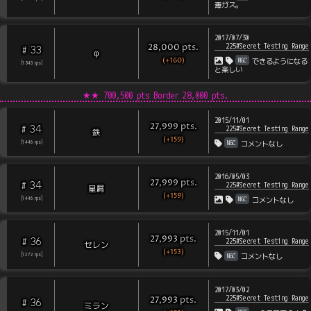
毒ガス。
2017/07/30
225#Secret Testing Range
pts
.
28,000
33
#
φ
(+160)
NGC
できるようになる
[
1543
rps
]
と楽しい
★★
700,500 pts Border
28,000
pts.
2015/11/01
pts
.
27,999
34
#
225#Secret Testing Range
鉄
(+159)
NGC
[
1446
rps
]
コメントなし
2016/05/03
pts
.
27,999
34
#
225#Secret Testing Range
星屑
(+159)
NGC
[
1446
rps
]
コメントなし
2015/11/01
pts
.
27,993
36
#
225#Secret Testing Range
セレン
(+153)
NGC
[
1272
rps
]
コメントなし
2017/03/02
225#Secret Testing Range
pts
.
27,993
36
#
ミラン