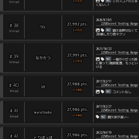
NGC
(+153)
このスコアの人多
[
1272
rps
]
くない…？
2020/07/03
225#Secret Testing Range
pts
.
27,992
38
#
TEL
(+152)
NGC
間欠泉押せなくて
[
1122
rps
]
2秒損したり色々クソ
2021/10/23
225#Secret Testing Range
pts
.
27,991
39
#
なかたつ
NGC
一階がぐだった時
(+151)
[
1055
rps
]
に限って2階良配置、もっとい
ける
2017/02/11
pts
.
27,988
40
#
225#Secret Testing Range
U3
(+148)
NGC
[
993
rps
]
コメントなし
2017/02/27
pts
.
27,986
41
#
225#Secret Testing Range
muratsubo
(+146)
NGC
間欠泉が遠い～
[
935
rps
]
2022/04/19
pts
.
27,986
41
#
225#Secret Testing Range
とりぽっぽ