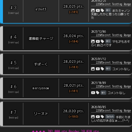
2024/02/25
225#Secret Testing Range
pts
.
28,025
3
#
albut3
Wii
またキャノン
(+185)
[
12807
rps
]
失敗したかと思ったら勝って
た
2023/12/06
225#Secret Testing Range
pts
.
28,024
4
#
運搬能チャージ
(+184)
Wii
1Fも2Fもおそ
[
11897
rps
]
らく自己ベです
2025/01/12
pts
.
28,023
5
#
225#Secret Testing Range
すぱ～く
(+183)
Wii
[
11072
rps
]
コメントなし
2021/10/09
pts
.
28,021
6
#
225#Secret Testing Range
mercysnow
(+181)
Wii
[
10311
rps
]
コメントなし
2026/08/05
225#Secret Testing Range
pts
.
28,020
7
#
リーヌァ
(+180)
Switch
手前にたま
[
9603
rps
]
しいの石があるなぁ...(^-^;
★★★★
702,000 pts Border
28,020
pts.