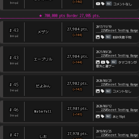
(+146)
NGC
[
935
rps
]
コメントなし
★
700,000 pts Border
27,985
pts.
2017/11/19
pts
.
27,984
43
#
225#Secret Testing Range
メザシ
(+144)
NGC
[
830
rps
]
粉砕失敗干物
2021/09/26
225#Secret Testing Range
pts
.
27,984
43
#
エープリル
(+144)
NGC
タマコキンが
[
830
rps
]
意外と運ゲー
2020/08/23
pts
.
27,982
45
#
225#Secret Testing Range
だよみん
(+142)
NGC
[
740
rps
]
コメントなし
2020/08/12
pts
.
27,981
46
#
225#Secret Testing Range
WaterFall
(+141)
NGC
[
700
rps
]
あと19pt
2019/05/25
pts
.
27,978
47
#
225#Secret Testing Range
しお