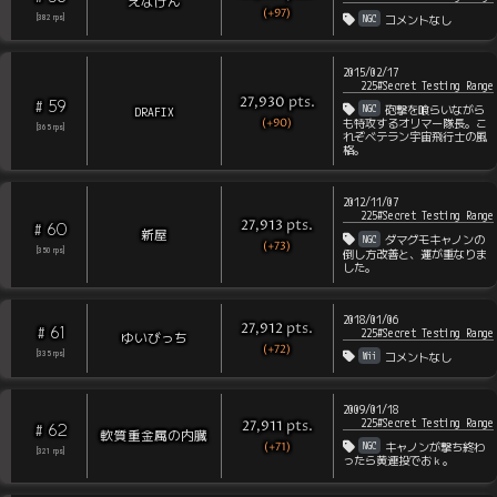
えなげん
(+97)
NGC
[
382
rps
]
コメントなし
2015/02/17
225#Secret Testing Range
pts
.
27,930
59
#
NGC
DRAFIX
砲撃を喰らいながら
(+90)
も特攻するオリマー隊長。こ
[
365
rps
]
れぞベテラン宇宙飛行士の風
格。
2012/11/07
225#Secret Testing Range
pts
.
27,913
60
#
新屋
NGC
ダマグモキャノンの
(+73)
[
350
rps
]
倒し方改善と、運が重なりま
した。
2018/01/06
pts
.
27,912
61
#
225#Secret Testing Range
ゆいびっち
(+72)
Wii
[
335
rps
]
コメントなし
2009/01/18
225#Secret Testing Range
pts
.
27,911
62
#
軟質重金属の内臓
NGC
(+71)
キャノンが撃ち終わ
[
321
rps
]
ったら黄連投でおｋ。