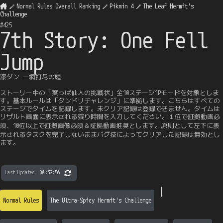
Normal Rules Overall Ranking
Pikmin 4
The Leaf Hermit's
Challenge
#
425
7th Story: One Fell
Jump
漆ダン 一網打尽の庭
ストーリー中の「葉っぱ仙人の挑戦状」全10ステージ1Pモードを対象としま
す。基本ルールは「ダンドリチャレンジ」に準拠します。こちらはすべての
ステージでタイムを記録します。未クリア記録は登録できません。タイムは
リザルト画面に表示される残り時間を入力してください。１位で証拠動画必
須、10位以上で証拠画像必須＆証拠動画推奨とします。原則として左下に表
示されるタスクを完了しないままバグ技によってクリアした記録は無効とし
ます。
Last Updated
：
00:32:56
|
Normal Rules
The Ultra-Spicy Hermit's Challenge