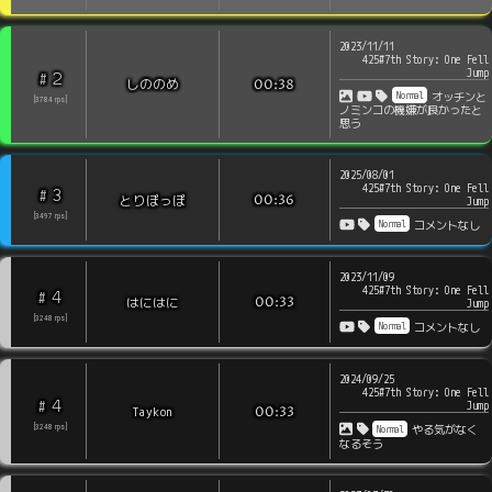
2023/11/11
425#7th Story: One Fell
Jump
2
#
しののめ
00:38
Normal
オッチンと
[
3784
rps
]
ノミンコの機嫌が良かったと
思う
2025/08/01
425#7th Story: One Fell
3
#
とりぽっぽ
00:36
Jump
[
3497
rps
]
Normal
コメントなし
2023/11/09
425#7th Story: One Fell
4
#
はにはに
00:33
Jump
[
3248
rps
]
Normal
コメントなし
2024/09/25
425#7th Story: One Fell
4
#
Jump
Taykon
00:33
Normal
[
3248
rps
]
やる気がなく
なるそう