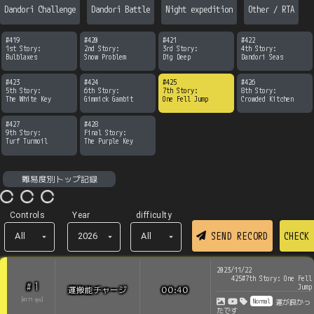
Dandori Challenge
Dandori Battle
Night expedition
Other / RTA
#
419
#
420
#
421
#
422
1st Story:

2nd Story:

3rd Story:

4th Story:

Bulblaxes
Snow Problem
Dig Deep
Dandori Seas
#
423
#
424
#
425
#
426
5th Story:

6th Story:

7th Story:

8th Story:

The White Key
Gimmick Gambit
One Fell Jump
Crowded Kitchen
#
427
#
428
9th Story:

Final Story:

Turf Turmoil
The Purple Key
難易度別トップ記録
Controls
Year
difficulty
SEND RECORD
CHECK
All
2026
All
2023/11/22
425#7th Story: One Fell
1
#
Jump
運搬能チャージ
00:40
Normal
[
4171
rps
]
運が良かっ
たです