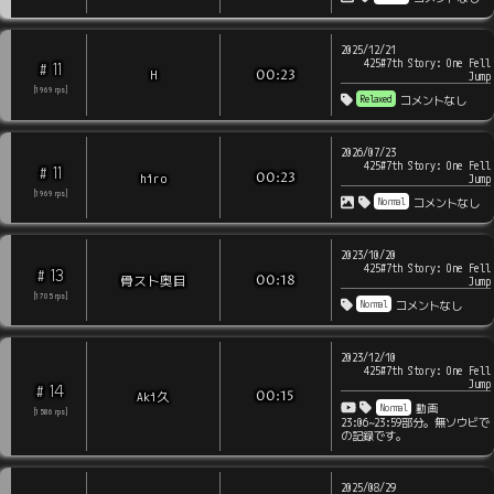
2025/12/21
425#7th Story: One Fell
11
#
H
00:23
Jump
[
1969
rps
]
Relaxed
コメントなし
2026/07/23
425#7th Story: One Fell
11
#
hiro
00:23
Jump
[
1969
rps
]
Normal
コメントなし
2023/10/20
425#7th Story: One Fell
13
#
骨スト奥目
00:18
Jump
[
1705
rps
]
Normal
コメントなし
2023/12/10
425#7th Story: One Fell
Jump
14
#
Aki久
00:15
Normal
動画
[
1586
rps
]
23:06~23:59部分。無ソウビで
の記録です。
2025/08/29