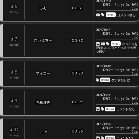
2023/07/30
425#7th Story: One Fell
6
#
しお
00:31
Jump
[
2815
rps
]
Normal
コメントなし
2025/06/21
425#7th Story: One Fell
Jump
7
#
こっぱちゃ
00:30
Normal
オッチンを
[
2622
rps
]
呼ばないのがとりあえず大事
っぽい
2023/08/06
425#7th Story: One Fell
8
#
マイコー
00:29
Jump
[
2442
rps
]
Normal
ダンドリとは
2024/05/11
425#7th Story: One Fell
9
#
陸原達也
00:27
Jump
[
2273
rps
]
Normal
コメントなし
2025/09/17
425#7th Story: One Fell
10
#
._.A
00:26
Jump
[
2116
rps
]
Normal
コメントなし