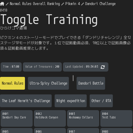
Normal Rules Overall Ranking
Pikmin 4
Dandori Challenge
#
410
Toggle Training
ひらけゴマ道場
ピクミン４のストーリーモードでプレイできる「ダンドリチャレンジ」全12
ステージ1Pモードが対象です。１位で証拠動画必須、10位以上で証拠画像必
須＆証拠動画推奨とします。
Time
：
07:00
Value of Treasures
：
240
Last Updated
：
09:34:03
|
Normal Rules
Ultra-Spicy Challenge
Dandori Battle
The Leaf Hermit's Challenge
Night expedition
Other / RTA
#
401
#
402
#
403
#
404
Dandori Day Care
Hotshock Canyon
Rockaway Cellars
Test Tubs
#
405
#
406
#
407
#
408