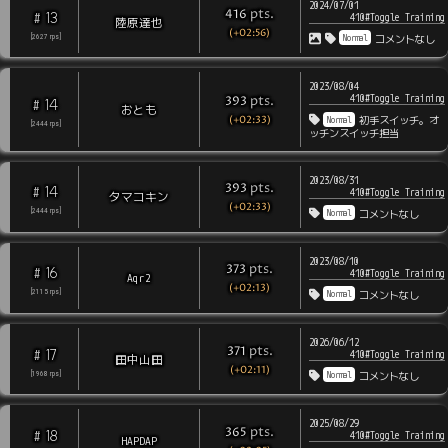
2024/07/01
pts
.
416
13
#
410#Toggle Training
陸原達也
(+02:56)
Normal
[
2627
rps
]
コメントなし
2023/08/04
410#Toggle Training
pts
.
393
14
#
おとも
(+02:33)
Normal
初手スイッチ。オ
[
2444
rps
]
ッチンスイッチ担当
2023/08/31
pts
.
393
14
#
410#Toggle Training
タマコキン
(+02:33)
Normal
[
2444
rps
]
コメントなし
2023/08/10
pts
.
373
16
#
410#Toggle Training
Aqr2
(+02:13)
Normal
[
2115
rps
]
コメントなし
2026/06/12
pts
.
371
17
#
410#Toggle Training
田中山田
(+02:11)
Normal
[
1968
rps
]
コメントなし
2025/08/29
pts
.
365
18
#
410#Toggle Training
HAPDAP