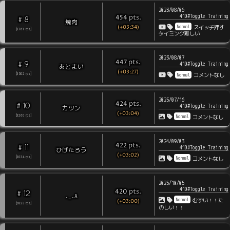
2023/08/06
410#Toggle Training
pts
.
454
8
#
焼肉
(+03:34)
Normal
スイッチ押す
[
3761
rps
]
タイミング難しい
2023/08/07
pts
.
447
9
#
410#Toggle Training
あとまい
(+03:27)
Normal
[
3502
rps
]
コメントなし
2025/07/16
pts
.
424
10
#
410#Toggle Training
カツン
(+03:04)
Normal
[
3260
rps
]
コメントなし
2024/09/03
pts
.
422
11
#
410#Toggle Training
ひげたろう
(+03:02)
Normal
[
3034
rps
]
コメントなし
2025/10/05
410#Toggle Training
pts
.
420
12
#
._.A
Normal
むずい！！た
(+03:00)
[
2823
rps
]
のしい！！