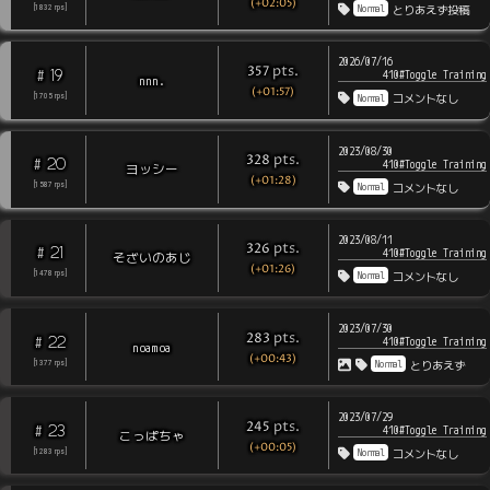
(+02:05)
Normal
[
1832
rps
]
とりあえず投稿
2026/07/16
pts
.
357
19
#
410#Toggle Training
nnn.
(+01:57)
Normal
[
1705
rps
]
コメントなし
2023/08/30
pts
.
328
20
#
410#Toggle Training
ヨッシー
(+01:28)
Normal
[
1587
rps
]
コメントなし
2023/08/11
pts
.
326
21
#
410#Toggle Training
そざいのあじ
(+01:26)
Normal
[
1478
rps
]
コメントなし
2023/07/30
pts
.
283
22
#
410#Toggle Training
noamoa
(+00:43)
Normal
[
1377
rps
]
とりあえず
2023/07/29
pts
.
245
23
#
410#Toggle Training
こっぱちゃ
(+00:05)
Normal
[
1283
rps
]
コメントなし