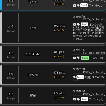
3
#
410#Toggle Training
Taykon
(+04:18)
Normal
[
5387
rps
]
コメントなし
2023/09/13
410#Toggle Training
Normal
ポンガシグサ
pts
.
492
4
#
Sutol
に入れるピクミンが自動で葉
(+04:12)
ピクミンから選ばれる仕様に
[
5004
rps
]
助けられました、この仕様が
無かったらポンガシ無しルー
トでした
2026/07/12
pts
.
481
5
#
410#Toggle Training
とりぽっぽ
(+04:01)
Relaxed
[
4657
rps
]
コメントなし
2023/12/29
410#Toggle Training
pts
.
478
6
#
しののめ
(+03:58)
Normal
単調なステージら
[
4337
rps
]
しい…
2023/08/08
pts
.
477
7
#
410#Toggle Training
罫線
(+03:57)
Normal
[
4039
rps
]
コメントなし