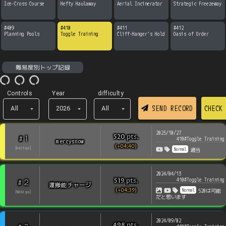
Ice-Cross Course
Hefty Haulaway
Aerial Incinerator
Strategic Freezeway
#
409
#
410
#
411
#
412
Planning Pools
Toggle Training
Cliff-Hanger's Hold
Oasis of Order
難易度別トップ記録
Controls
Year
difficulty
SEND RECORD
CHECK
All
2026
All
2025/10/27
pts
.
520
1
#
410#Toggle Training
mercysnow
(+04:40)
Normal
[
6425
rps
]
適当
2024/04/13
410#Toggle Training
pts
.
519
2
#
運搬能チャージ
(+04:39)
Normal
520は可能
[
5830
rps
]
だと思います
2024/09/02
pts
.
498