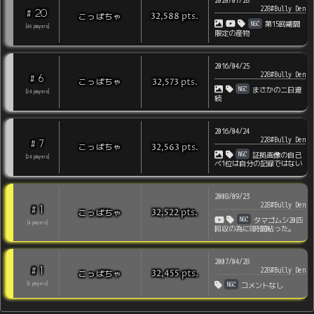
2020/07/28
228#Bully Den
20
#
pts
.
こっぱちゃ
32,588
NGC
第15回期間
[
46
players
]
限定の産物
2016/04/25
228#Bully Den
6
#
pts
.
こっぱちゃ
32,573
NGC
まさかの二日連
[
24
players
]
続
2016/04/24
228#Bully Den
7
#
pts
.
こっぱちゃ
32,563
NGC
証拠画像の自己
[
24
players
]
ベ1位は自分の記録ではない
2008/09/23
228#Bully Den
1
#
pts
.
こっぱちゃ
32,522
NGC
タマゴムシ20匹
[
4
players
]
回収の為に8時間粘った。
2007/04/28
1
#
228#Bully Den
pts
.
こっぱちゃ
32,455
NGC
[
0
players
]
コメントなし