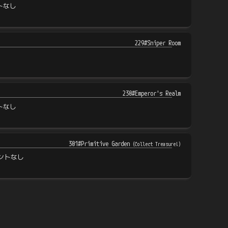
トなし
229#Sniper Room
230#Emperor's Realm
トなし
301#Primitive Garden
(
Collect Treasure!
)
ントなし