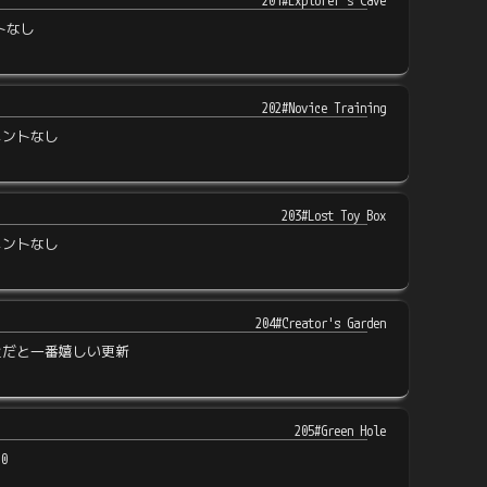
201#Explorer's Cave
トなし
202#Novice Training
メントなし
203#Lost Toy Box
メントなし
204#Creator's Garden
近だと一番嬉しい更新
205#Green Hole
0