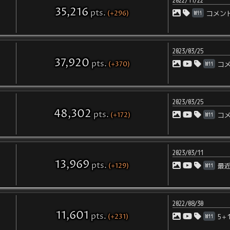
2022/11/22
35,216
pts
.
(+296)
Wii
コメン
2023/03/25
37,920
pts
.
(+370)
Wii
コ
2023/03/25
48,302
pts
.
(+172)
Wii
コ
2023/03/11
13,969
pts
.
(+129)
Wii
最
2022/08/30
11,601
pts
.
(+231)
Wii
5＋1