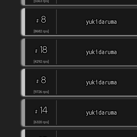
[
5563
rps
]
8
#
yukidaruma
[
8682
rps
]
18
#
yukidaruma
[
4292
rps
]
8
#
yukidaruma
[
9726
rps
]
14
#
yukidaruma
[
6320
rps
]