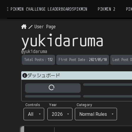
THE PIKMIN CHALLENGE LEADERBOARDS
PIKMIN
PIKMIN 2
PI
User Page
yukidaruma
@
yukidaruma
Total Posts
：
132
First Post Date
：
2021/05/10
Last Post D
ダッシュボード
Controls
Year
Category
All
2026
Normal Rules