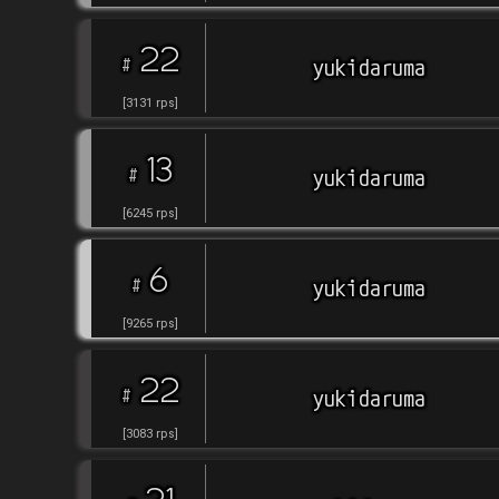
22
#
yukidaruma
[
3131
rps
]
13
#
yukidaruma
[
6245
rps
]
6
#
yukidaruma
[
9265
rps
]
22
#
yukidaruma
[
3083
rps
]