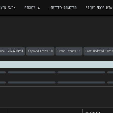
KMIN 3/DX
PIKMIN 4
LIMITED RANKING
STORY MODE RTA
ate
：
2024/08/31
Keyword Edits
：
0
Event Stamps
：
1
Last Updated
：
02:0