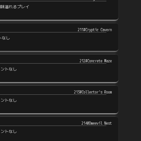
間味溢れるプレイ
211#Cryptic Cavern
トなし
212#Concrete Maze
メントなし
213#Collector's Room
メントなし
214#Dweevil Nest
メントなし