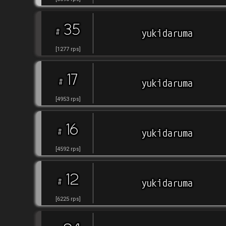
35
#
yukidaruma
[
1277
rps
]
17
#
yukidaruma
[
4953
rps
]
16
#
yukidaruma
[
4592
rps
]
12
#
yukidaruma
[
6225
rps
]