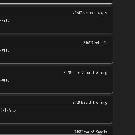
215#Cavernous Abyss
トなし
216#Snack Pit
トなし
217#Three Color Training
トなし
218#Hazard Training
メントなし
219#Cave of Snarls