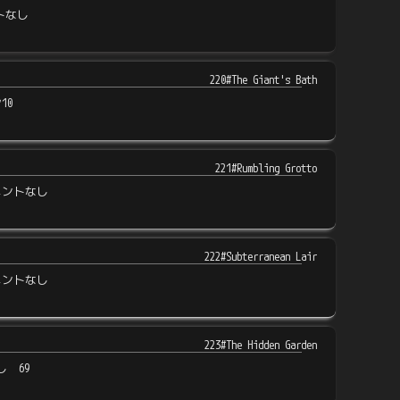
トなし
220#The Giant's Bath
10
221#Rumbling Grotto
メントなし
222#Subterranean Lair
メントなし
223#The Hidden Garden
し 69