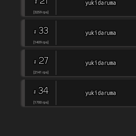
21
#
yukidaruma
[
3259
rps
]
33
#
yukidaruma
[
1409
rps
]
27
#
yukidaruma
[
2141
rps
]
34
#
yukidaruma
[
1700
rps
]