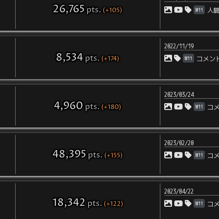
26,765
pts
.
(+105)
Wii
人
2022/11/19
8,534
pts
.
(+174)
Wii
コメン
2023/03/24
4,960
pts
.
(+180)
Wii
コ
2023/02/20
48,395
pts
.
(+155)
Wii
コ
2023/04/22
18,342
pts
.
(+122)
Wii
コ