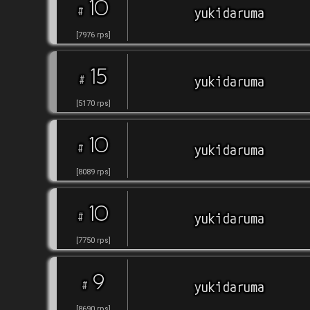
10
#
yukidaruma
[
7976
rps
]
15
#
yukidaruma
[
5170
rps
]
10
#
yukidaruma
[
8089
rps
]
10
#
yukidaruma
[
7750
rps
]
9
#
yukidaruma
[
8690
rps
]