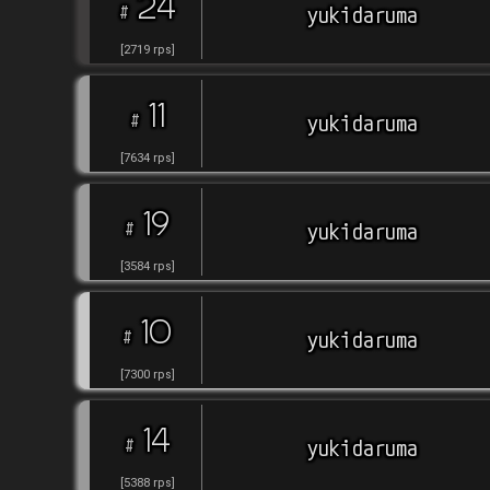
24
#
yukidaruma
[
2719
rps
]
11
#
yukidaruma
[
7634
rps
]
19
#
yukidaruma
[
3584
rps
]
10
#
yukidaruma
[
7300
rps
]
14
#
yukidaruma
[
5388
rps
]