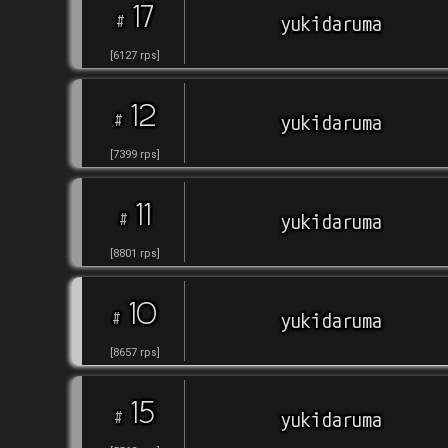
17
#
yukidaruma
[
6127
rps
]
12
#
yukidaruma
[
7399
rps
]
11
#
yukidaruma
[
8801
rps
]
10
#
yukidaruma
[
8657
rps
]
15
#
yukidaruma