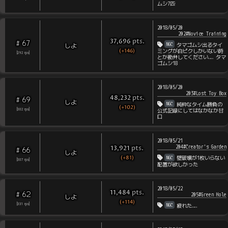
ムシ7匹
2018/05/20
202#Novice Training
pts
.
37,696
67
#
NGC
しよ
タマゴムシ出るタイ
(+146)
ミングが白ピクしかいない時
[
292
rps
]
とか勘弁してください…… タマ
ゴムシ18
2018/05/20
203#Lost Toy Box
pts
.
48,232
69
#
しよ
NGC
純粋なタイム勝負の
(+102)
[
302
rps
]
公式記録にしてはなかなか甘
口
2018/05/21
204#Creator's Garden
pts
.
13,921
66
#
しよ
(+81)
NGC
壁破壊が1枚いらない
[
307
rps
]
配置が欲しかった
2018/05/22
pts
.
11,484
62
#
205#Green Hole
しよ
(+114)
NGC
[
331
rps
]
疲れた……