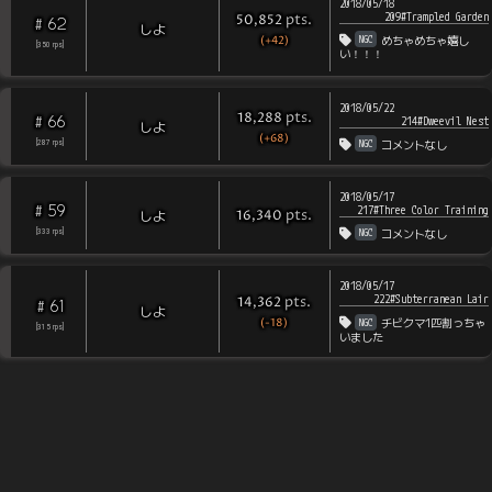
2018/05/18
209#Trampled Garden
pts
.
50,852
62
#
しよ
NGC
(+42)
めちゃめちゃ嬉し
[
350
rps
]
い！！！
2018/05/22
pts
.
18,288
66
#
214#Dweevil Nest
しよ
(+68)
NGC
[
287
rps
]
コメントなし
2018/05/17
59
#
217#Three Color Training
pts
.
しよ
16,340
NGC
[
333
rps
]
コメントなし
2018/05/17
222#Subterranean Lair
pts
.
14,362
61
#
しよ
(-18)
NGC
チビクマ1匹割っちゃ
[
315
rps
]
いました
the Pikmin Challenge Leaderboards | Copyright © 2006-2026
@koppachappy