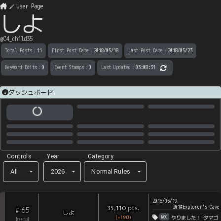
User Page
しよ
@
C4_child35
Total Posts
：
11
First Post Date
：
2018/05/18
Last Post Date
：
2018/05/23
Keyword Edits
：
0
Event Stamps
：
0
Last Updated
：
03:08:31
ダッシュボード
Controls
Year
Category
All
2026
Normal Rules
2018/05/19
201#Explorer's Cave
pts
.
35,110
65
#
しよ
NGC
(+190)
やりました！ タマゴ
[
374
rps
]