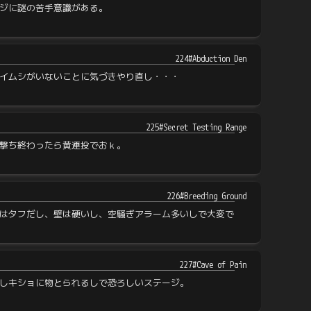
ジに謎の苦手意識がある。
224#Abduction Den
イムシがいないことに気づきやり直し・・・
225#Secret Testing Range
撃ち終わったら黄連投でおｋ。
226#Breeding Ground
はタフだし、壁は硬いし、空騒ぎアラーム多いしで大変で
227#Cave of Pain
しキショに物とられるしで恐ろしいステージ。