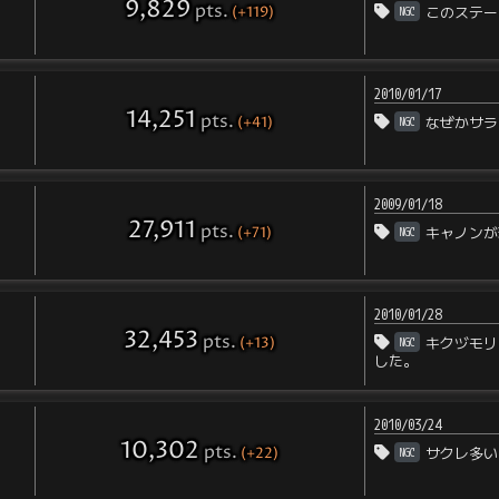
9,829
pts
.
(+119)
NGC
このステー
2010/01/17
14,251
pts
.
(+41)
NGC
なぜかサラ
2009/01/18
27,911
pts
.
(+71)
NGC
キャノンが
2010/01/28
32,453
pts
.
(+13)
NGC
キクヅモリ
した。
2010/03/24
10,302
pts
.
(+22)
NGC
サクレ多い