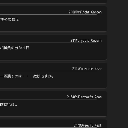
210#Twilight Garden
えず公式越え
211#Cryptic Cavern
が勝負の分かれ目
212#Concrete Maze
一匹残すのは・・・微妙ですか。
213#Collector's Room
食われる…
214#Dweevil Nest