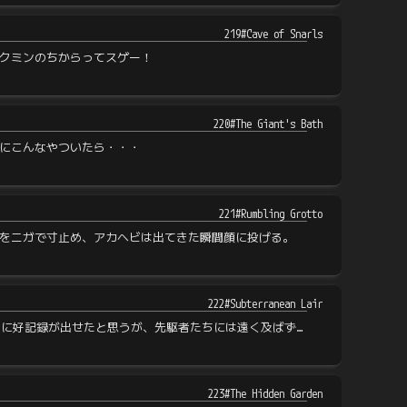
219#Cave of Snarls
クミンのちからってスゲー！
220#The Giant's Bath
にこんなやついたら・・・
221#Rumbling Grotto
をニガで寸止め、アカヘビは出てきた瞬間顔に投げる。
222#Subterranean Lair
りに好記録が出せたと思うが、先駆者たちには遠く及ばず…
223#The Hidden Garden