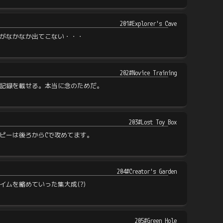
201#Explorer's Cave
がなかなか出てこない・・・
202#Novice Training
記録を載せる。本当に念のためだ。
203#Lost Toy Box
ピーは後ろからCで攻めてます。
204#Creator's Garden
イムを縮めていった集大成(?)
205#Green Hole