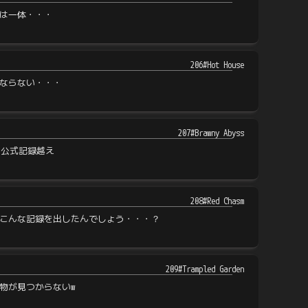
は一体・・・
206#Hot House
ならない・・・
207#Brawny Abyss
く公式記録越え
208#Red Chasm
こんな記録を出したんでしょう・・・？
209#Trampled Garden
物が見つからないw