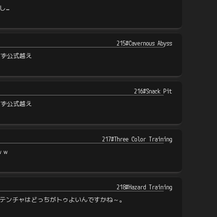
し…
215#Cavernous Abyss
えず公式越え
216#Snack Pit
えず公式越え
217#Three Color Training
ｗｗ
218#Hazard Training
テンチャはどっちがトゥよいんですかね～。