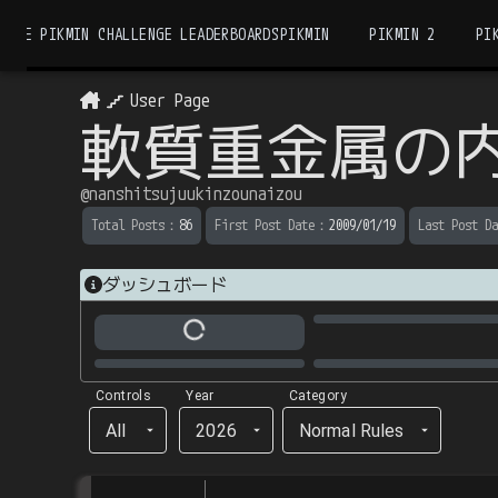
THE PIKMIN CHALLENGE LEADERBOARDS
PIKMIN
PIKMIN 2
PI
User Page
軟質重金属の
@
nanshitsujuukinzounaizou
Total Posts
：
86
First Post Date
：
2009/01/19
Last Post Da
ダッシュボード
Controls
Year
Category
All
2026
Normal Rules