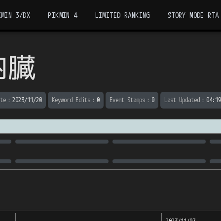
KMIN 3/DX
PIKMIN 4
LIMITED RANKING
STORY MODE RTA
内臓
te
：
2023/11/20
Keyword Edits
：
0
Event Stamps
：
0
Last Updated
：
04:19