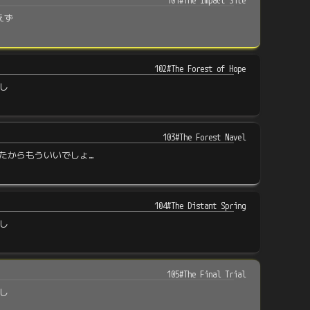
101#The Impact Site
えず
102#The Forest of Hope
し
103#The Forest Navel
えたからもういいでしょ…
104#The Distant Spring
し
105#The Final Trial
し