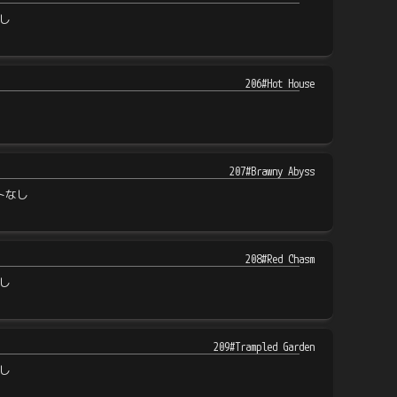
し
206#Hot House
207#Brawny Abyss
トなし
208#Red Chasm
し
209#Trampled Garden
し