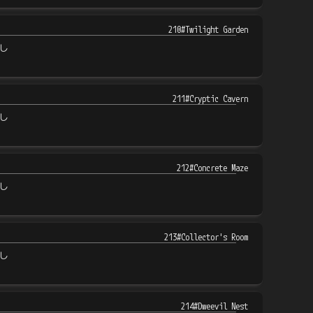
210#Twilight Garden
し
211#Cryptic Cavern
し
212#Concrete Maze
し
213#Collector's Room
し
214#Dweevil Nest