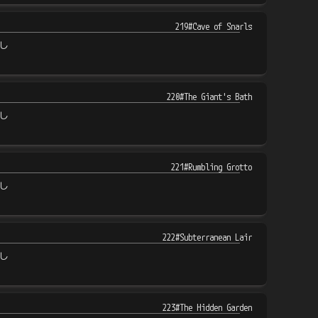
219#Cave of Snarls
し
220#The Giant's Bath
し
221#Rumbling Grotto
し
222#Subterranean Lair
し
223#The Hidden Garden