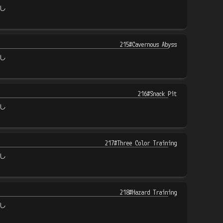
し
215#Cavernous Abyss
し
216#Snack Pit
し
217#Three Color Training
し
218#Hazard Training
し