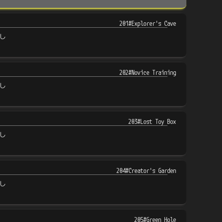
201#Explorer's Cave
し
202#Novice Training
し
203#Lost Toy Box
し
204#Creator's Garden
し
205#Green Hole