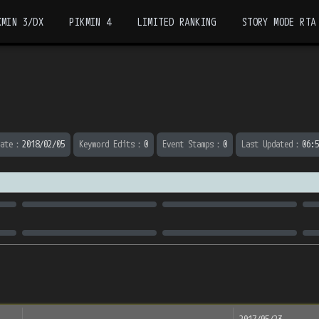
KMIN 3/DX
PIKMIN 4
LIMITED RANKING
STORY MODE RTA
ate
：
2018/02/05
Keyword Edits
：
0
Event Stamps
：
0
Last Updated
：
06:5