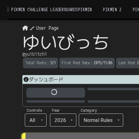
THE PIKMIN CHALLENGE LEADERBOARDS
PIKMIN
PIKMIN 2
PI
User Page
ゆいびっち
@
yuibitchi
Total Posts
：
121
First Post Date
：
2015/11/06
Last Post D
ダッシュボード
Controls
Year
Category
All
2026
Normal Rules