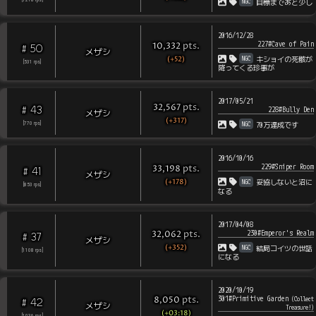
NGC
[
1218
rps
]
目標まであと少し
2016/12/28
227#Cave of Pain
pts
.
10,332
50
#
メザシ
(+52)
NGC
キショイの死骸が
[
531
rps
]
降ってくる珍事が
2017/05/21
pts
.
32,567
43
#
228#Bully Den
メザシ
(+317)
NGC
[
770
rps
]
70万達成です
2016/10/16
229#Sniper Room
pts
.
33,198
41
#
メザシ
(+178)
NGC
妥協しないと沼に
[
853
rps
]
なる
2017/04/08
230#Emperor's Realm
pts
.
32,062
37
#
メザシ
(+352)
NGC
結局コイツの世話
[
1108
rps
]
になる
2020/10/19
301#Primitive Garden
pts
.
(
Collect
8,050
42
#
メザシ
Treasure!
)
(+03:18)