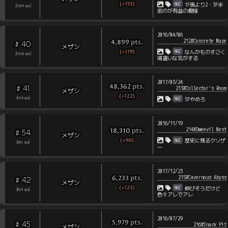
(+153)
NGC
1F奥より2・3F手
[
1009
rps
]
前のが有益の模様
2016/04/06
212#Concrete Maze
pts
.
4,899
40
#
メザシ
(+119)
NGC
なんかものすごく
[
1036
rps
]
場違いな気がする
2017/03/24
pts
.
48,362
41
#
213#Collector's Room
メザシ
(+122)
NGC
[
935
rps
]
5Fやめろ
2016/11/19
214#Dweevil Nest
pts
.
18,310
54
#
メザシ
(+90)
NGC
歴史に残るクソゲ
[
481
rps
]
ー
2017/12/23
215#Cavernous Abyss
pts
.
6,233
42
#
メザシ
(+123)
NGC
伸びそうだけど
[
829
rps
]
色々アレでアレ
2016/07/29
pts
.
5,979
45
#
216#Snack Pit
メザシ