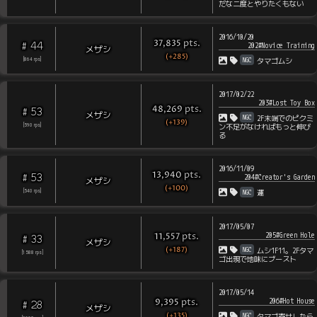
だな二度とやりたくもない
2016/10/20
pts
.
37,835
44
#
202#Novice Training
メザシ
(+285)
NGC
[
864
rps
]
タマゴムシ
2017/02/22
203#Lost Toy Box
pts
.
48,269
53
#
メザシ
NGC
2F末端でのピクミ
(+139)
[
590
rps
]
ン不足がなければもっと伸び
る
2016/11/09
pts
.
13,940
53
#
204#Creator's Garden
メザシ
(+100)
NGC
[
540
rps
]
運
2017/05/07
205#Green Hole
pts
.
11,557
33
#
メザシ
(+187)
NGC
ムシ1F11。2Fタマ
[
1588
rps
]
ゴ出現で地味にブースト
2017/05/14
206#Hot House
pts
.
9,395
28
#
メザシ
(+135)
NGC
タマゴ寄せしたら