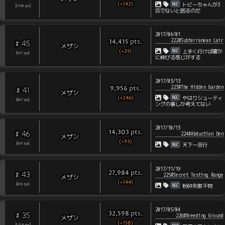
(+142)
NGC
トビーちゃんが3
[
1056
rps
]
匹でないと困るのだ
2017/04/01
222#Subterranean Lair
pts
.
14,415
45
#
メザシ
(+35)
NGC
上手く行けば確か
[
697
rps
]
に伸びる感じがする
2017/03/13
223#The Hidden Garden
pts
.
9,956
41
#
メザシ
(+246)
NGC
やはりシューティ
[
867
rps
]
ングの事しか考えてない
2017/10/13
pts
.
14,303
46
#
224#Abduction Den
メザシ
(+93)
NGC
[
669
rps
]
天下一苦行
2017/11/19
pts
.
27,984
43
#
225#Secret Testing Range
メザシ
(+144)
NGC
[
830
rps
]
粉砕失敗干物
2017/05/04
pts
.
32,598
35
#
226#Breeding Ground
メザシ
(+158)