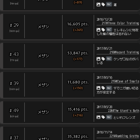
(+89)
NGC
[
784
rps
]
運
2016/12/28
217#Three Color Training
pts
.
16,605
29
#
メザシ
(+265)
NGC
エレキムシに特攻
[
1839
rps
]
した紫の犠牲は忘れない
2017/05/21
218#Hazard Training
pts
.
53,847
43
#
メザシ
(+177)
NGC
クソザコなのがバ
[
770
rps
]
レる
2017/03/16
219#Cave of Snarls
pts
.
11,680
39
#
メザシ
(+150)
NGC
1Fでニガ使い切る
[
1009
rps
]
方が安定する
2017/03/28
pts
.
15,416
49
#
220#The Giant's Bath
メザシ
(+216)
NGC
[
629
rps
]
といれフレンズ
2016/11/14
221#Rumbling Grotto
pts
.
35,382
37
#
メザシ