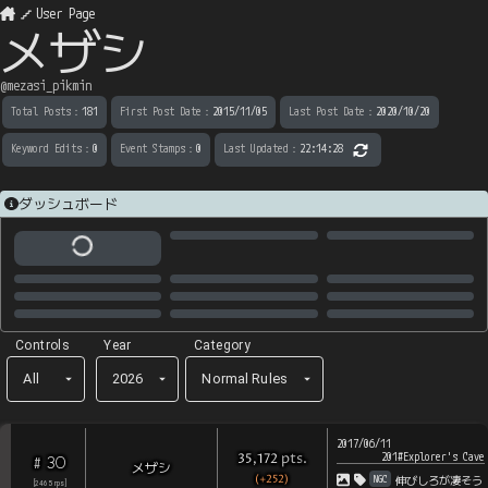
User Page
メザシ
@
mezasi_pikmin
Total Posts
：
181
First Post Date
：
2015/11/05
Last Post Date
：
2020/10/20
Keyword Edits
：
0
Event Stamps
：
0
Last Updated
：
22:14:28
ダッシュボード
Controls
Year
Category
All
2026
Normal Rules
2017/06/11
201#Explorer's Cave
pts
.
35,172
30
#
メザシ
(+252)
NGC
伸びしろが凄そう
[
2465
rps
]