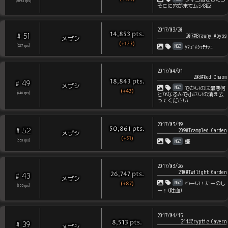
[
2093
rps
]
そこに穴が来てムシ8匹
2017/03/20
pts
.
14,853
51
#
207#Brawny Abyss
メザシ
(+123)
NGC
[
527
rps
]
ﾀﾏｺﾞﾑｼｯﾃﾅｧﾆ
2017/04/01
208#Red Chasm
pts
.
18,843
49
#
メザシ
NGC
でかいのは最悪何
(+43)
[
646
rps
]
とかなるんで小さいの消え去
ってください
2017/03/19
pts
.
50,861
52
#
209#Trampled Garden
メザシ
(+51)
NGC
[
553
rps
]
嫌
2017/03/26
210#Twilight Garden
pts
.
26,747
43
#
メザシ
NGC
わーい！たーのし
(+87)
[
855
rps
]
ー！(吐血)
2017/04/15
211#Cryptic Cavern
pts
.
8,513
39
#
メザシ