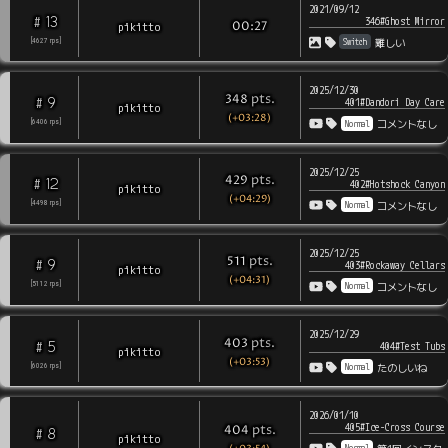
2021/09/12
13
#
346#Ghost Mirror
pikitto
00:27
Switch
[
4627
rps
]
難しい
2025/12/30
pts
.
348
9
#
401#Dandori Day Care
pikitto
(+03:28)
Normal
[
6406
rps
]
コメントなし
2025/12/25
pts
.
429
12
#
402#Hotshock Canyon
pikitto
(+04:29)
Normal
[
4498
rps
]
コメントなし
2025/12/25
pts
.
511
9
#
403#Rockaway Cellars
pikitto
(+04:31)
Normal
[
5112
rps
]
コメントなし
2025/12/29
pts
.
403
5
#
404#Test Tubs
pikitto
(+03:53)
Normal
[
6026
rps
]
たのしいね
2026/01/10
405#Ice-Cross Course
pts
.
404
8
#
pikitto
Normal