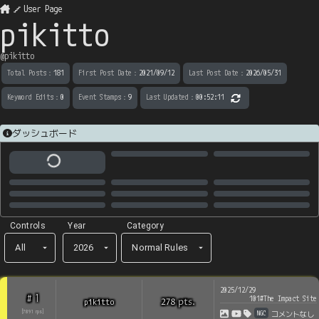
User Page
pikitto
@
pikitto
Total Posts
：
181
First Post Date
：
2021/09/12
Last Post Date
：
2026/05/31
Keyword Edits
：
0
Event Stamps
：
9
Last Updated
：
00:52:11
ダッシュボード
Controls
Year
Category
All
2026
Normal Rules
2025/12/29
1
#
101#The Impact Site
pts
.
pikitto
278
NGC
[
7891
rps
]
コメントなし