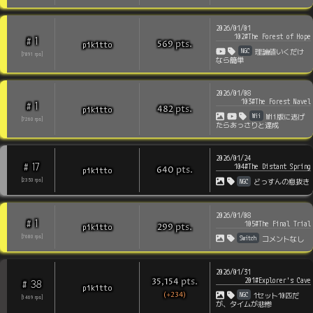
2026/01/01
102#The Forest of Hope
1
#
pts
.
pikitto
569
NGC
理論値いくだけ
[
7891
rps
]
なら簡単
2026/01/08
103#The Forest Navel
1
#
pts
.
pikitto
482
Wii
Wii版に逃げ
[
7260
rps
]
たらあっさりと達成
2026/01/24
17
#
104#The Distant Spring
pts
.
pikitto
640
NGC
[
2353
rps
]
どっすんの息抜き
2026/01/08
1
#
105#The Final Trial
pts
.
pikitto
299
Switch
[
7680
rps
]
コメントなし
2026/01/31
201#Explorer's Cave
pts
.
35,154
38
#
pikitto
(+234)
NGC
1セット10匹だ
[
1469
rps
]
が、タイムが悲惨