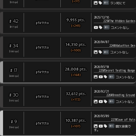
(+37)
Wii
[
935
rps
]
ラン対にて
2025/12/16
pts
.
9,955
42
#
223#The Hidden Garden
pikitto
(+245)
Wii
[
817
rps
]
コメントなし
2026/04/07
pts
.
14,310
34
#
224#Abduction Den
pikitto
(+100)
Wii
[
1383
rps
]
コメントなし
2026/03/10
pts
.
28,008
17
#
225#Secret Testing Range
pikitto
(+168)
Wii
[
4680
rps
]
コメントなし
2026/02/21
pts
.
32,612
30
#
226#Breeding Ground
pikitto
(+172)
Wii
[
1692
rps
]
コメントなし
2026/03/09
227#Cave of Pain
pts
.
10,387
9
#
pikitto
(+107)
Wii
間欠泉奥で
[
7842
rps
]
す。