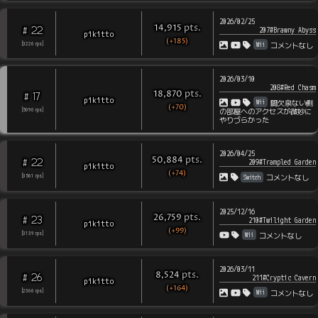
2026/02/25
pts
.
14,915
22
#
207#Brawny Abyss
pikitto
(+185)
Wii
[
3226
rps
]
コメントなし
2026/03/10
208#Red Chasm
pts
.
18,870
17
#
pikitto
Wii
間欠泉ない側
(+70)
[
5090
rps
]
の部屋へのアクセスが微妙に
やりづらかった
2026/04/25
pts
.
50,884
22
#
209#Trampled Garden
pikitto
(+74)
Switch
[
3561
rps
]
コメントなし
2025/12/16
pts
.
26,759
23
#
210#Twilight Garden
pikitto
(+99)
Wii
[
3139
rps
]
コメントなし
2026/03/11
pts
.
8,524
26
#
211#Cryptic Cavern
pikitto
(+164)
Wii
[
2366
rps
]
コメントなし