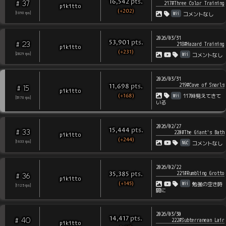
pts
.
16,542
37
#
217#Three Color Training
pikitto
(+202)
Wii
[
1090
rps
]
コメントなし
2026/03/31
pts
.
53,901
23
#
218#Hazard Training
pikitto
(+231)
Wii
[
2829
rps
]
コメントなし
2026/03/31
219#Cave of Snarls
pts
.
11,698
15
#
pikitto
(+168)
Wii
11700見えてきて
[
5170
rps
]
いる
2026/02/27
pts
.
15,444
33
#
220#The Giant's Bath
pikitto
(+244)
NGC
[
1633
rps
]
コメントなし
2026/02/22
221#Rumbling Grotto
pts
.
35,385
36
#
pikitto
(+145)
Wii
勉強の空き時
[
1125
rps
]
間に
2026/03/30
pts
.
14,417
40
#
222#Subterranean Lair
pikitto