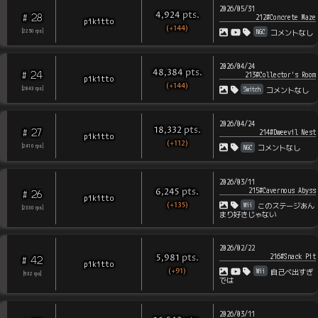
2026/05/31
pts
.
4,924
28
#
212#Concrete Maze
pikitto
(+144)
NGC
[
2250
rps
]
コメントなし
2026/04/24
pts
.
48,384
24
#
213#Collector's Room
pikitto
(+144)
Switch
[
2843
rps
]
コメントなし
2026/04/24
pts
.
18,332
27
#
214#Dweevil Nest
pikitto
(+112)
NGC
[
2410
rps
]
コメントなし
2026/03/11
215#Cavernous Abyss
pts
.
6,245
26
#
pikitto
(+135)
Wii
このステージあん
[
2330
rps
]
まり好きじゃない
2026/02/22
216#Snack Pit
pts
.
5,981
42
#
pikitto
(+91)
Wii
自己べ出すぎ
[
932
rps
]
では
2026/03/11