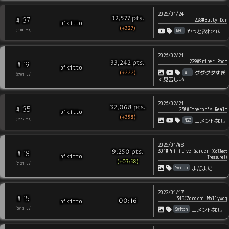
2026/01/24
pts
.
32,577
37
#
228#Bully Den
pikitto
(+327)
NGC
[
1108
rps
]
やっと救われた
2026/02/21
229#Sniper Room
pts
.
33,242
19
#
pikitto
(+222)
Wii
グダグダすぎ
[
3701
rps
]
て見苦しい
2026/02/21
pts
.
32,068
35
#
230#Emperor's Realm
pikitto
(+358)
NGC
[
1257
rps
]
コメントなし
2026/01/08
301#Primitive Garden
pts
.
(
Collect
9,250
18
#
pikitto
Treasure!
)
(+03:58)
[
5121
rps
]
Switch
まだまだ
2022/01/17
15
#
345#Zorochi Wollywog
pikitto
00:16
Switch
[
5013
rps
]
コメントなし