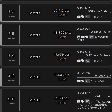
2025/12/17
pts
.
37,912
15
#
202#Novice Training
pikitto
(+362)
Wii
[
5959
rps
]
コメントなし
2026/02/23
203#Lost Toy Box
pts
.
48,302
11
#
pikitto
Wii
(+172)
何かの間違い
[
8801
rps
]
では？
2026/03/15
pts
.
13,959
31
#
204#Creator's Garden
pikitto
(+119)
NGC
[
1967
rps
]
コメントなし
2025/12/16
pts
.
11,603
13
#
205#Green Hole
pikitto
(+233)
Wii
[
6427
rps
]
2セット6+8
2026/01/07
206#Hot House
pts
.
9,373
37
#
pikitto
NGC
少し前にスコア出
(+113)
[
1159
rps
]
して、リザルト画面を撮影し
ていなかったのでこれで…