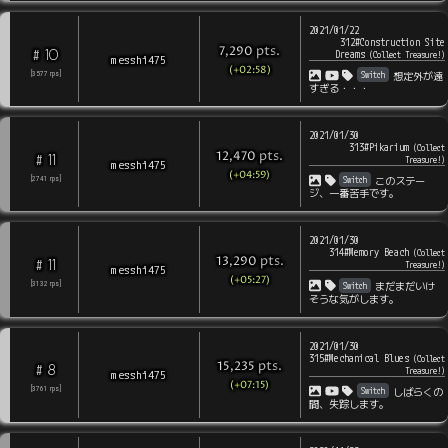
2021/01/22
312#Construction Site
pts
.
7,290
10
#
Dreams
(
Collect Treasure!
)
messhi475
(+02:58)
Switch
[
3577
rps
]
想定外が遠
すぎる・・・
2021/01/30
313#Pikarium
(
Collect
pts
.
12,470
11
#
Treasure!
)
messhi475
(+04:59)
Switch
[
2741
rps
]
このステー
ジ、一番苦手です。
2021/01/30
314#Memory Beach
(
Collect
pts
.
13,290
11
#
Treasure!
)
messhi475
(+05:27)
Switch
[
3132
rps
]
まだまだいけ
そうな気がします。
2021/01/30
315#Mechanical Blues
(
Collect
pts
.
15,235
8
#
Treasure!
)
messhi475
(+07:15)
Switch
[
3761
rps
]
しばらくの
間、失踪します。