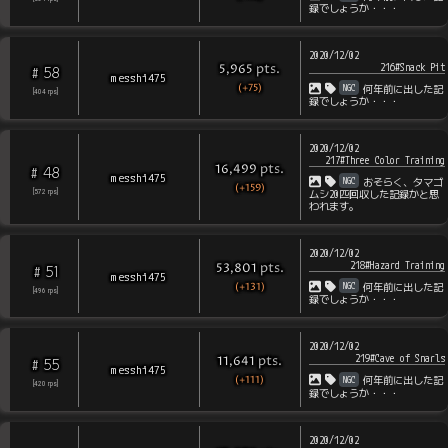
録でしょうか・・・
2020/12/02
216#Snack Pit
pts
.
5,965
58
#
messhi475
(+75)
NGC
何年前に出した記
[
404
rps
]
録でしょうか・・・
2020/12/02
217#Three Color Training
pts
.
16,499
48
#
messhi475
NGC
おそらく、タマゴ
(+159)
[
572
rps
]
ムシ20匹回収した記録かと思
われます。
2020/12/02
218#Hazard Training
pts
.
53,801
51
#
messhi475
(+131)
NGC
何年前に出した記
[
496
rps
]
録でしょうか・・・
2020/12/02
219#Cave of Snarls
pts
.
11,641
55
#
messhi475
(+111)
NGC
何年前に出した記
[
420
rps
]
録でしょうか・・・
2020/12/02