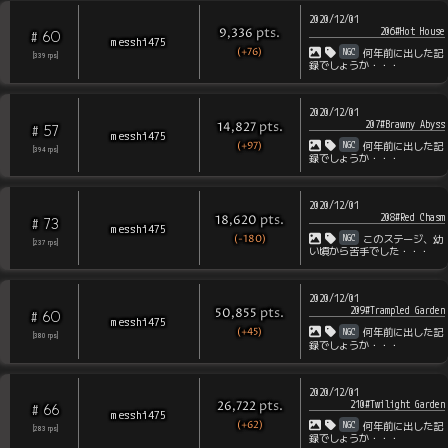
2020/12/01
206#Hot House
pts
.
9,336
60
#
messhi475
(+76)
NGC
何年前に出した記
[
339
rps
]
録でしょうか・・・
2020/12/01
207#Brawny Abyss
pts
.
14,827
57
#
messhi475
(+97)
NGC
何年前に出した記
[
394
rps
]
録でしょうか・・・
2020/12/01
208#Red Chasm
pts
.
18,620
73
#
messhi475
(-180)
NGC
このステージ、幼
[
237
rps
]
い頃から苦手でした・・・
2020/12/01
209#Trampled Garden
pts
.
50,855
60
#
messhi475
(+45)
NGC
何年前に出した記
[
380
rps
]
録でしょうか・・・
2020/12/01
210#Twilight Garden
pts
.
26,722
66
#
messhi475
(+62)
NGC
何年前に出した記
[
283
rps
]
録でしょうか・・・