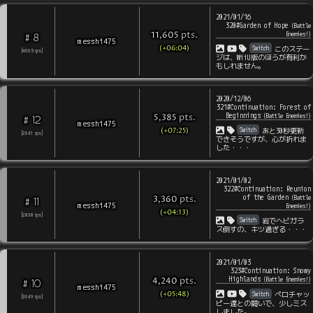
2021/01/16
320#Garden of Hope
(
Battle
pts
.
Enemies!
)
11,605
8
#
messhi475
(+06:04)
Switch
このステー
[
4005
rps
]
ジは、WiiU版のほうが有利か
もしれません。
2020/12/06
321#Continuation: Forest of
Beginnings
pts
.
(
Battle Enemies!
)
5,385
12
#
messhi475
(+07:25)
Switch
あと30秒更新
[
2641
rps
]
できそうですが、心が折れま
した・・・
2021/01/02
322#Continuation: Reunion
of the Garden
pts
.
(
Battle
3,360
11
#
messhi475
Enemies!
)
(+04:13)
[
2838
rps
]
Switch
岩でヘビガラ
ス倒すの、キツ過ぎる・・・
2021/01/03
323#Continuation: Snowy
Highlands
pts
.
(
Battle Enemies!
)
4,240
10
#
messhi475
(+05:48)
Switch
ペロチャッ
[
3049
rps
]
ピー達との闘いで、少しミス
しました。