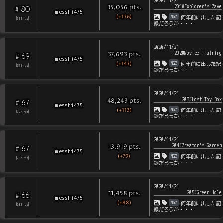
2020/11/21
201#Explorer's Cave
pts
.
35,056
80
#
messhi475
(+136)
NGC
何年前に出した記
[
238
rps
]
録だろうか・・・
2020/11/21
202#Novice Training
pts
.
37,693
69
#
messhi475
(+143)
NGC
何年前に出した記
[
273
rps
]
録だろうか・・・
2020/11/21
203#Lost Toy Box
pts
.
48,243
67
#
messhi475
(+113)
NGC
何年前に出した記
[
324
rps
]
録だろうか・・・
2020/11/21
204#Creator's Garden
pts
.
13,919
67
#
messhi475
(+79)
NGC
何年前に出した記
[
296
rps
]
録だろうか・・・
2020/11/21
205#Green Hole
pts
.
11,458
66
#
messhi475
(+88)
NGC
何年前に出した記
[
283
rps
]
録だろうか・・・