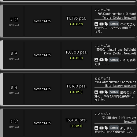
2020/12/30
308#Continuation: Distant
Tundra
pts
.
(
Collect Treasure!
)
11,395
12
#
messhi475
(+03:29)
Switch
この方法で
[
3653
rps
]
想定外は、おそらく無理でし
ょう。
2020/12/28
309#Continuation: Twilight
pts
.
10,800
9
#
River
(
Collect Treasure!
)
messhi475
(+04:10)
Switch
[
3389
rps
]
これで限界
です・・・
2020/12/12
310#Continuation: Garden of
Hope
pts
.
(
Collect Treasure!
)
11,160
8
#
messhi475
(+04:52)
Switch
最後の大渋
[
3519
rps
]
滞で、かなり時間を無駄にし
ました。
2021/01/22
311#Winter Gift
(
Collect
pts
.
16,430
12
#
Treasure!
)
messhi475
(+05:51)
Switch
[
3839
rps
]
ようやく、
想定外にたどり着けました。