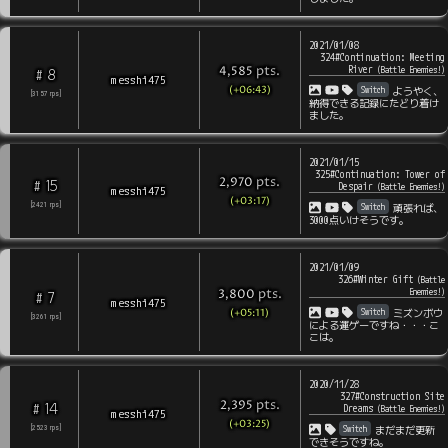
2021/01/08
324#Continuation: Meeting
River
pts
.
(
Battle Enemies!
)
4,585
8
#
messhi475
(+06:43)
Switch
ようやく、
[
3157
rps
]
納得できる記録にたどり着け
ました。
2021/01/15
325#Continuation: Tower of
pts
.
2,970
15
#
Despair
(
Battle Enemies!
)
messhi475
(+03:17)
Switch
[
2421
rps
]
頑張れば、
3000点いけそうです。
2021/01/09
326#Winter Gift
(
Battle
pts
.
Enemies!
)
3,800
7
#
messhi475
(+05:11)
Switch
ミズンボウ
[
3261
rps
]
による運ゲーですね・・・こ
こは。
2020/11/28
327#Construction Site
pts
.
2,395
14
#
Dreams
(
Battle Enemies!
)
messhi475
(+03:25)
Switch
[
2523
rps
]
まだまだ更新
できそうですね。