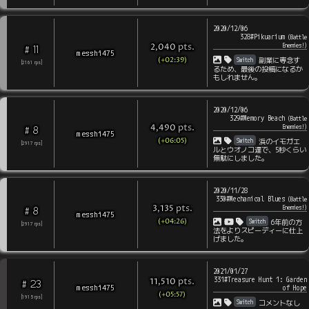
2020/12/06
328#Pikuarium
(
Battle
pts
.
Enemies!
)
2,040
11
#
messhi475
(+02:39)
Switch
副業に専念す
[
2161
rps
]
るため、最後の投稿になるか
もしれません。
2020/12/06
329#Memory Beach
(
Battle
pts
.
Enemies!
)
4,490
8
#
messhi475
(+06:05)
Switch
浜のイモガエ
[
2917
rps
]
ルとウオノコ達で、5秒くらい
無駄にしました。
2020/11/28
330#Mechanical Blues
(
Battle
pts
.
Enemies!
)
3,135
8
#
messhi475
(+04:26)
Switch
6年前の方
[
2917
rps
]
法をよりスピーディーに仕上
げました。
2021/01/27
331#Treasure Hunt 1: Garden
pts
.
11,510
23
#
messhi475
of Hope
(+05:57)
[
1915
rps
]
Switch
コメントなし