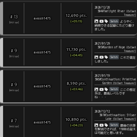
2020/12/28
304#Twilight River
(
Collect
pts
.
Treasure!
)
12,690
13
#
messhi475
(+05:15)
Switch
ようやく、
[
3921
rps
]
納得できる記録にたどり着け
ました。
2021/01/29
305#Garden of Hope
(
Collect
pts
.
11,730
9
#
Treasure!
)
messhi475
(+04:45)
Switch
[
5112
rps
]
これで満足
しました。
2021/01/19
306#Continuation: Primitive
Garden
pts
.
(
Collect Treasure!
)
8,590
9
#
messhi475
(+03:46)
Switch
ここの想定
[
4416
rps
]
外は、最高レベルです
ね・・・
2020/12/12
307#Continuation: Silver
Lake
pts
.
(
Collect Treasure!
)
10,890
7
#
messhi475
(+04:23)
Switch
最後の渋滞
[
4432
rps
]
を解消できれば、11000点超え
は可能だと思います。