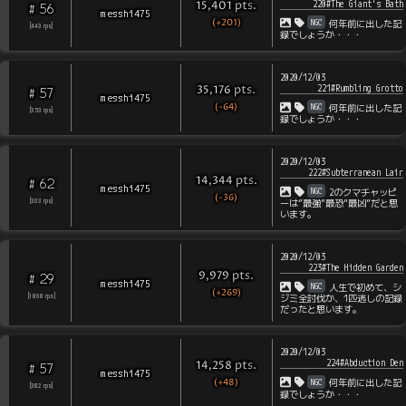
220#The Giant's Bath
pts
.
15,401
56
#
messhi475
(+201)
NGC
何年前に出した記
[
443
rps
]
録でしょうか・・・
2020/12/03
221#Rumbling Grotto
pts
.
35,176
57
#
messhi475
(-64)
NGC
何年前に出した記
[
353
rps
]
録でしょうか・・・
2020/12/03
222#Subterranean Lair
pts
.
14,344
62
#
messhi475
NGC
2のクマチャッピ
(-36)
[
303
rps
]
ーは”最強”最恐”最凶”だと思
います。
2020/12/03
223#The Hidden Garden
pts
.
9,979
29
#
messhi475
NGC
人生で初めて、シ
(+269)
[
1868
rps
]
ジミ全討伐か、1匹逃しの記録
だったと思います。
2020/12/03
224#Abduction Den
pts
.
14,258
57
#
messhi475
(+48)
NGC
何年前に出した記
[
382
rps
]
録でしょうか・・・