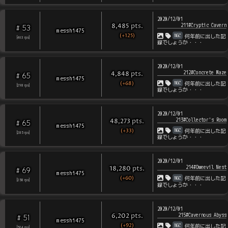
2020/12/01
211#Cryptic Cavern
pts
.
8,485
53
#
messhi475
(+125)
NGC
何年前に出した記
[
463
rps
]
録でしょうか・・・
2020/12/01
212#Concrete Maze
pts
.
4,848
65
#
messhi475
(+68)
NGC
何年前に出した記
[
298
rps
]
録でしょうか・・・
2020/12/01
213#Collector's Room
pts
.
48,273
65
#
messhi475
(+33)
NGC
何年前に出した記
[
285
rps
]
録でしょうか・・・
2020/12/01
214#Dweevil Nest
pts
.
18,280
69
#
messhi475
(+60)
NGC
何年前に出した記
[
258
rps
]
録でしょうか・・・
2020/12/01
215#Cavernous Abyss
pts
.
6,202
51
#
messhi475
(+92)
NGC
何年前に出した記
[
504
rps
]