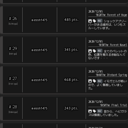
2020/12/05
102#The Forest of Hope
26
#
pts
.
messhi475
485
NGC
ショックアブゾー
[
1278
rps
]
バーがある場所は、いつもス
ルーしています。
2020/12/05
103#The Forest Navel
29
#
pts
.
messhi475
345
NGC
全てのペレットの
[
957
rps
]
色、位置を覚える余裕なんて
ないです・・・
2020/12/05
104#The Distant Spring
27
#
pts
.
messhi475
468
NGC
イモガエルが怖い
[
1161
rps
]
ので、よく無視していまし
た。
2020/12/05
105#The Final Trial
28
#
pts
.
messhi475
243
NGC
昔から、ヘビガラ
[
1084
rps
]
スは無視していました。