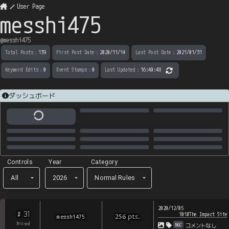
User Page
messhi475
@
messhi475
Total Posts
：
139
First Post Date
：
2020/11/14
Last Post Date
：
2021/01/31
Keyword Edits
：
0
Event Stamps
：
0
Last Updated
：
16:40:48
ダッシュボード
Controls
Year
Category
All
2026
Normal Rules
2020/12/05
31
#
101#The Impact Site
pts
.
messhi475
256
NGC
[
910
rps
]
コメントなし