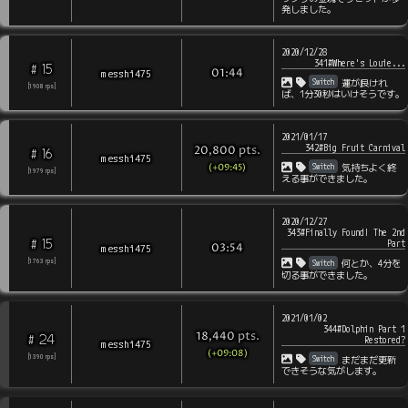
発しました。
2020/12/28
341#Where's Louie...
15
#
messhi475
01:44
Switch
運が良けれ
[
1908
rps
]
ば、1分30秒はいけそうです。
2021/01/17
342#Big Fruit Carnival
pts
.
20,800
16
#
messhi475
(+09:45)
Switch
気持ちよく終
[
1979
rps
]
える事ができました。
2020/12/27
343#Finally Found! The 2nd
15
#
Part
messhi475
03:54
Switch
[
1763
rps
]
何とか、4分を
切る事ができました。
2021/01/02
344#Dolphin Part 1
pts
.
18,440
24
#
Restored?
messhi475
(+09:08)
Switch
[
1390
rps
]
まだまだ更新
できそうな気がします。