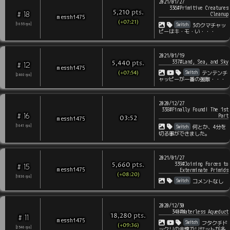
2021/01/27
336#Primitive Creatures
pts
.
5,210
18
#
Cleanup
messhi475
(+07:21)
Switch
[
1655
rps
]
3のクマチャッ
ピーはキ・モ・い・・・
2021/01/19
337#Land, Sea, and Sky
pts
.
5,440
12
#
messhi475
(+07:54)
Switch
テンテンチ
[
2460
rps
]
ャッピーが一番の強敵・・・
2020/12/27
338#Finally Found! The 1st
16
#
Part
messhi475
03:52
Switch
[
1641
rps
]
何とか、4分を
切る事ができました。
2021/01/27
339#Joining Forces to
pts
.
5,660
15
#
messhi475
Exterminate Primids
(+08:20)
[
1836
rps
]
Switch
コメントなし
2020/12/30
340#Waterless Aqueduct
pts
.
18,280
11
#
messhi475
Switch
フタクチド
(+09:36)
[
2546
rps
]
ックリの金塊でリセットが多