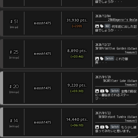
録でしょうか・・・
2020/12/04
230#Emperor's Realm
pts
.
31,930
51
#
messhi475
(+220)
NGC
何年前に出した記
[
496
rps
]
録でしょうか・・・
2020/12/27
301#Primitive Garden
(
Collect
pts
.
8,890
25
#
Treasure!
)
messhi475
(+03:46)
Switch
[
3118
rps
]
これで限
界・・・
2021/01/29
302#Silver Lake
(
Collect
pts
.
Treasure!
)
9,220
20
#
messhi475
(+03:30)
Switch
金塊の回収
[
2904
rps
]
に一番悩まされるステー
ジ・・・
2021/01/22
303#Distant Tundra
(
Collect
pts
.
14,440
14
#
Treasure!
)
messhi475
(+06:10)
Switch
[
4470
rps
]
もう少し頑
張ってみたいと思います。