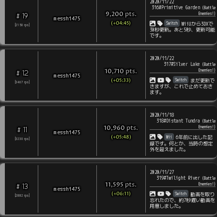
2020/11/22
316#Primitive Garden
(
Battle
pts
.
Enemies!
)
9,200
19
#
messhi475
(+04:45)
Switch
WiiUから3DXで
[
2150
rps
]
30秒更新。あと5秒、更新可能
です。
2020/11/22
317#Silver Lake
(
Battle
pts
.
Enemies!
)
10,710
12
#
messhi475
(+05:33)
Switch
まだ更新で
[
3467
rps
]
きますが、これで止めておき
ます。
2020/11/18
318#Distant Tundra
(
Battle
pts
.
Enemies!
)
10,960
11
#
messhi475
(+05:48)
Wii
6年前に出した記
[
3230
rps
]
録です。何とか、当時の想定
外を超えました。
2020/11/27
319#Twilight River
(
Battle
pts
.
Enemies!
)
11,595
13
#
messhi475
(+06:11)
Switch
動画を取り
[
2882
rps
]
忘れたので、約7秒遅い動画を
用意しました。