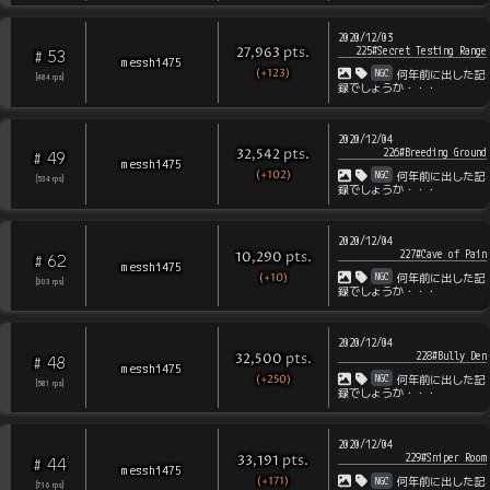
2020/12/03
225#Secret Testing Range
pts
.
27,963
53
#
messhi475
(+123)
NGC
何年前に出した記
[
484
rps
]
録でしょうか・・・
2020/12/04
226#Breeding Ground
pts
.
32,542
49
#
messhi475
(+102)
NGC
何年前に出した記
[
534
rps
]
録でしょうか・・・
2020/12/04
227#Cave of Pain
pts
.
10,290
62
#
messhi475
(+10)
NGC
何年前に出した記
[
303
rps
]
録でしょうか・・・
2020/12/04
228#Bully Den
pts
.
32,500
48
#
messhi475
(+250)
NGC
何年前に出した記
[
581
rps
]
録でしょうか・・・
2020/12/04
229#Sniper Room
pts
.
33,191
44
#
messhi475
(+171)
NGC
何年前に出した記
[
716
rps
]