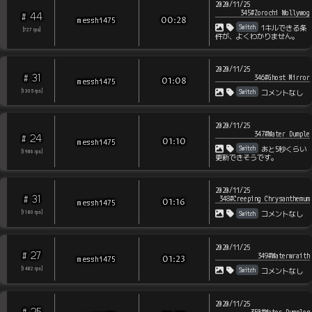
2020/11/25
345#Zorochi Wollywog
44
#
messhi475
00:28
Switch
1キルできる条
[
727
rps
]
件が、よくわかりません。
2020/11/25
31
#
346#Ghost Mirror
messhi475
01:08
Switch
[
1305
rps
]
コメントなし
2020/11/25
347#Water Dumple
24
#
messhi475
01:10
Switch
あと5秒くらい
[
1986
rps
]
更新できそうです。
2020/11/25
31
#
348#Creeping Chrysanthemum
messhi475
01:16
Switch
[
1180
rps
]
コメントなし
2020/11/25
27
#
349#Waterwraith
messhi475
01:23
Switch
[
1482
rps
]
コメントなし
2020/11/25
25
350#Water Dumples