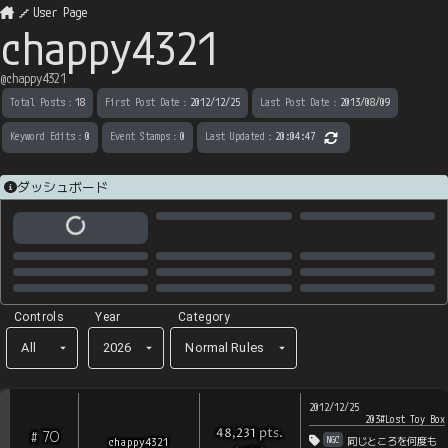
User Page
chappy4321
@
chappy4321
Total Posts
：
18
First Post Date
：
2012/12/25
Last Post Date
：
2013/08/09
Keyword Edits
：
0
Event Stamps
：
0
Last Updated
：
20:04:47
ダッシュボード
Controls
Year
Category
All
2026
Normal Rules
2012/12/25
203#Lost Toy Box
pts
.
48,231
70
#
NGC
chappy4321
同じところを何度も