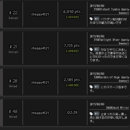
2013/08/08
318#Distant Tundra
(
Battle
pts
.
6,010
22
#
Enemies!
)
chappy4321
(+03:03)
Wii
[
1466
rps
]
バクダン岩は食わせ
たほうが威力が高いです
2013/08/08
319#Twilight River
(
Battle
Enemies!
)
pts
.
7,725
21
#
chappy4321
Wii
かなりやりこみまし
(+04:02)
[
1622
rps
]
た。段差の上で激辛が出るこ
とがわかったのでまだ早くな
ります。
2013/08/08
320#Garden of Hope
(
Battle
pts
.
2,185
28
#
Enemies!
)
chappy4321
(+00:50)
Wii
[
965
rps
]
このステージ苦手で
す。
2013/08/08
346#Ghost Mirror
48
#
chappy4321
02:29
Wii
止まったら岩→黄→
[
464
rps
]
赤と投げるのが早い気がしま
す。