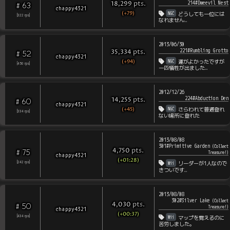
214#Dweevil Nest
pts
.
18,299
63
#
chappy4321
(+79)
NGC
どうしても一位には
[
322
rps
]
なれません…
2013/06/30
221#Rumbling Grotto
pts
.
35,334
52
#
chappy4321
(+94)
NGC
運がよかったですが
[
450
rps
]
一匹犠牲が出ました…
2012/12/26
224#Abduction Den
pts
.
14,255
60
#
chappy4321
(+45)
NGC
さらわれて普通登れ
[
334
rps
]
ない場所に登れた
2013/08/08
301#Primitive Garden
(
Collect
pts
.
4,750
75
#
Treasure!
)
chappy4321
(+01:28)
Wii
[
242
rps
]
リーダーが1人なので
きついです…
2013/08/08
302#Silver Lake
(
Collect
pts
.
4,030
50
#
Treasure!
)
chappy4321
(+00:37)
Wii
[
434
rps
]
マップを覚えるのに
苦労しました。