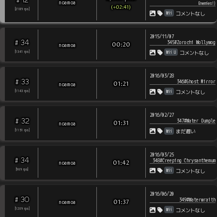
#
noamoa
Enemies!
)
(+02:41)
[
2189
rps
]
Wii
コメントなし
2015/11/07
34
#
345#Zorochi Wollywog
noamoa
00:20
Wii U
[
1341
rps
]
コメントなし
2016/03/28
33
#
346#Ghost Mirror
noamoa
01:21
Wii
[
1143
rps
]
コメントなし
2016/02/27
32
#
347#Water Dumple
noamoa
01:31
Wii
[
1151
rps
]
まだ遅い
2016/03/25
34
#
348#Creeping Chrysanthemum
noamoa
01:42
Wii
[
969
rps
]
コメントなし
2016/06/20
30
#
349#Waterwraith
noamoa
01:37
Wii
[
1209
rps
]
コメントなし