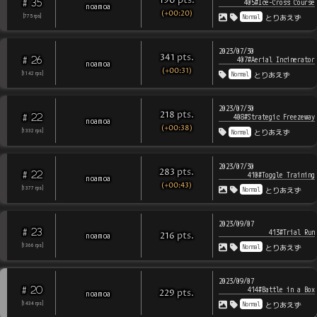
pts
.
190
35
#
405#Ice-Cross Course
noamoa
(+00:20)
Normal
[
775
rps
]
とりあえず
2023/07/30
pts
.
341
26
#
407#Aerial Incinerator
noamoa
(+00:31)
Normal
[
1142
rps
]
とりあえず
2023/07/30
pts
.
218
22
#
408#Strategic Freezeway
noamoa
(+00:38)
Normal
[
1332
rps
]
とりあえず
2023/07/30
pts
.
283
22
#
410#Toggle Training
noamoa
(+00:43)
Normal
[
1377
rps
]
とりあえず
2023/09/07
23
#
413#Trial Run
pts
.
noamoa
216
Normal
[
1366
rps
]
とりあえず
2023/09/07
20
#
414#Battle in a Box
pts
.
noamoa
229
Normal
[
1434
rps
]
とりあえず