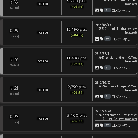
302#Silver Lake
pts
.
(
Collect
9,700
16
#
noamoa
Treasure!
)
(+03:46)
[
3870
rps
]
Wii
コメントなし
2016/06/19
303#Distant Tundra
pts
.
(
Collect
12,190
29
#
noamoa
Treasure!
)
(+04:55)
[
1550
rps
]
Wii
コメントなし
2018/07/11
304#Twilight River
pts
.
(
Collect
11,430
19
#
noamoa
Treasure!
)
(+04:33)
[
2545
rps
]
Wii
コメントなし
2016/06/20
305#Garden of Hope
pts
.
(
Collect
9,750
21
#
noamoa
Treasure!
)
(+03:39)
[
2157
rps
]
Wii
コメントなし
2016/03/28
306#Continuation: Primitive
pts
.
6,400
23
#
noamoa
Garden
(
Collect Treasure!
)
(+02:33)
[
1618
rps
]
Wii
コメントなし