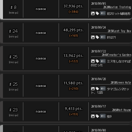
2018/09/05
pts
.
37,936
8
#
202#Novice Training
noamoa
(+386)
Wii
[
9858
rps
]
初2セット&良地形
2018/09/24
pts
.
48,295
24
#
203#Lost Toy Box
noamoa
(+165)
Wii
[
3470
rps
]
B1は71
2018/07/22
204#Creator's Garden
pts
.
13,962
25
#
noamoa
(+122)
Wii
ミスをしなければ
[
2962
rps
]
65だった
2016/04/28
205#Green Hole
pts
.
11,580
25
#
noamoa
(+210)
Wii
タマゴムシ2セッ
[
2729
rps
]
ト、12匹
2018/09/17
pts
.
9,413
23
#
206#Hot House
noamoa
(+153)
Wii
[
2962
rps
]
虫9
2018/09/08