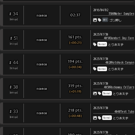
2016/04/02
34
#
350#Water Dumples
noamoa
02:37
Wii
[
989
rps
]
ゴリ押し
2023/07/30
pts
.
161
51
#
401#Dandori Day Care
noamoa
(+00:21)
Normal
[
412
rps
]
とりあえず
2023/07/30
pts
.
194
44
#
402#Hotshock Canyon
noamoa
(+00:34)
Normal
[
525
rps
]
とりあえず
2023/07/30
pts
.
319
38
#
403#Rockaway Cellars
noamoa
(+01:19)
Normal
[
689
rps
]
とりあえず
2023/07/30
pts
.
218
33
#
404#Test Tubs
noamoa
(+00:48)
Normal
[
840
rps
]
とりあえず
2023/07/30