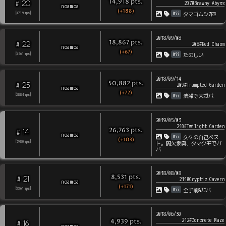
pts
.
14,918
20
#
207#Brawny Abyss
noamoa
(+188)
Wii
[
3719
rps
]
タマゴムシ7匹
2018/09/08
pts
.
18,867
22
#
208#Red Chasm
noamoa
(+67)
Wii
[
3561
rps
]
たのしい
2018/09/14
pts
.
50,882
25
#
209#Trampled Garden
noamoa
(+72)
Wii
[
2884
rps
]
渋滞で大ガバ
2019/05/03
210#Twilight Garden
pts
.
26,763
14
#
noamoa
Wii
久々の自己ベス
(+103)
[
5980
rps
]
ト。間欠泉奥、ダマグモでガ
バ
2018/08/08
pts
.
8,531
21
#
211#Cryptic Cavern
noamoa
(+171)
Wii
[
3361
rps
]
全手前&ガバ
2018/06/30
212#Concrete Maze
pts
.
4,939
16
#
noamoa