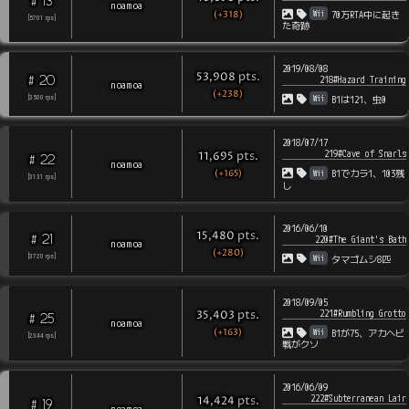
13
#
noamoa
(+318)
Wii
70万RTA中に起き
[
5701
rps
]
た奇跡
2019/08/08
pts
.
53,908
20
#
218#Hazard Training
noamoa
(+238)
Wii
[
3500
rps
]
B1は121、虫0
2018/07/17
219#Cave of Snarls
pts
.
11,695
22
#
noamoa
(+165)
Wii
B1でカラ1、103残
[
3131
rps
]
し
2016/06/10
pts
.
15,480
21
#
220#The Giant's Bath
noamoa
(+280)
Wii
[
3720
rps
]
タマゴムシ8匹
2018/09/05
221#Rumbling Grotto
pts
.
35,403
25
#
noamoa
(+163)
Wii
B1が75、アカヘビ
[
2344
rps
]
戦がクソ
2016/06/09
222#Subterranean Lair
pts
.
14,424
19
#
noamoa