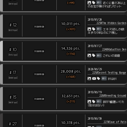
(+44)
Wii
近くに重さ20以上
[
3818
rps
]
のお宝が無ければリセット
2018/05/20
223#The Hidden Garden
pts
.
10,011
12
#
noamoa
(+301)
Wii
エキス5匹しか吸
[
6225
rps
]
えずカラ0なのに71残し
2018/07/27
pts
.
14,326
10
#
224#Abduction Den
noamoa
(+116)
Wii
[
7412
rps
]
ごれいの洞窟
2020/06/29
pts
.
28,008
17
#
225#Secret Testing Range
noamoa
(+168)
Wii
[
4680
rps
]
B1は61
2018/06/19
226#Breeding Ground
pts
.
32,651
15
#
noamoa
(+211)
Wii
卵が1個置いてた
[
4857
rps
]
(虫は出ない)
2018/06/30
227#Cave of Pain
pts
.
10,378
27
#
noamoa