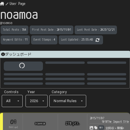
User Page
noamoa
@
noamoa
Total Posts
：
764
First Post Date
：
2015/11/01
Last Post Date
：
2023/12/21
Keyword Edits
：
11
Event Stamps
：
4
Last Updated
：
23:55:48
ダッシュボード
Controls
Year
Category
All
2026
Normal Rules
2015/11/07
1
#
101#The Impact Site
pts
.
noamoa
278
Wii
全回収＋無犠+
[
7891
rps
]