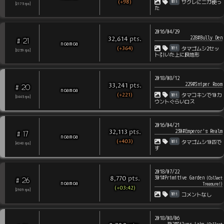
(+98)
Wii
サクレにニガ使っ
[
2175
rps
]
た
2016/04/29
228#Bully Den
pts
.
32,614
21
#
noamoa
(+364)
Wii
タマゴムシ2セッ
[
3259
rps
]
ト引いた上に良地形
2018/08/12
229#Sniper Room
pts
.
33,241
20
#
noamoa
(+221)
Wii
タマコキンで10カ
[
3445
rps
]
ウントぐらいロス
2016/04/21
230#Emperor's Realm
pts
.
32,113
17
#
noamoa
(+403)
Wii
タマゴムシ10匹で
[
4340
rps
]
す
2018/07/22
301#Primitive Garden
pts
.
(
Collect
8,770
26
#
noamoa
Treasure!
)
(+03:42)
[
2909
rps
]
Wii
コメントなし
2018/08/06