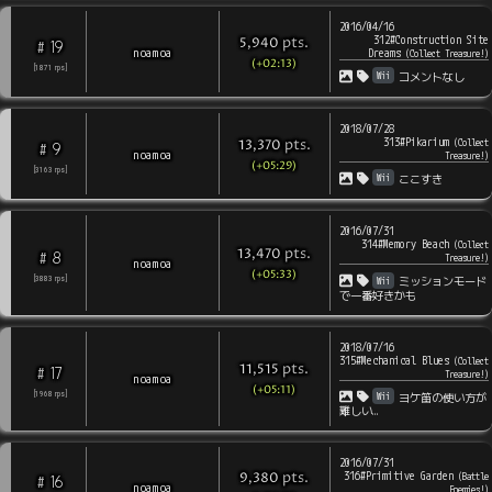
2016/04/16
312#Construction Site
pts
.
5,940
19
#
noamoa
Dreams
(
Collect Treasure!
)
(+02:13)
[
1871
rps
]
Wii
コメントなし
2018/07/28
313#Pikarium
pts
.
(
Collect
13,370
9
#
noamoa
Treasure!
)
(+05:29)
[
3163
rps
]
Wii
ここすき
2016/07/31
314#Memory Beach
(
Collect
pts
.
13,470
8
#
Treasure!
)
noamoa
(+05:33)
Wii
[
3883
rps
]
ミッションモード
で一番好きかも
2018/07/16
315#Mechanical Blues
(
Collect
pts
.
11,515
17
#
Treasure!
)
noamoa
(+05:11)
Wii
[
1968
rps
]
ヨケ笛の使い方が
難しい…
2016/07/31
316#Primitive Garden
pts
.
(
Battle
9,380
16
#
noamoa
Enemies!
)