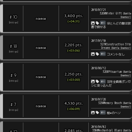
2018/07/21
326#Winter Gift
(
Battle
pts
.
3,400
10
#
Enemies!
)
noamoa
(+04:31)
Wii
[
2632
rps
]
ほとんどの敵は放
置で倒せる
2017/01/10
327#Construction Site
pts
.
2,205
18
#
noamoa
Dreams
(
Battle Enemies!
)
(+03:06)
[
1891
rps
]
Wii
コメントなし
2018/08/12
328#Pikuarium
(
Battle
pts
.
2,250
9
#
Enemies!
)
noamoa
(+03:00)
Wii
[
2494
rps
]
羽を全員青ポンガ
シに突っ込んだ
2018/07/28
329#Memory Beach
pts
.
(
Battle
4,530
7
#
noamoa
Enemies!
)
(+06:09)
[
3133
rps
]
Wii
樹●のヘソ
2016/04/02
330#Mechanical Blues
pts
.
(
Battle
2,085
12