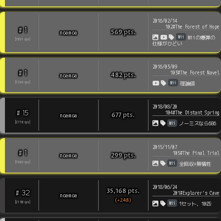
2016/02/14
102#The Forest of Hope
1
#
pts
.
noamoa
569
Wii
Wiiの爆弾の
[
7891
rps
]
仕様がひどい
2016/03/09
1
#
103#The Forest Navel
pts
.
noamoa
482
Wii
[
7260
rps
]
理論値
2018/08/20
15
#
104#The Distant Spring
pts
.
noamoa
677
Wii
[
2718
rps
]
ノーミスなら686
2015/11/07
1
#
105#The Final Trial
pts
.
noamoa
299
Wii
[
7680
rps
]
全回収+無犠牲
2018/06/24
pts
.
35,168
32
#
201#Explorer's Cave
noamoa
(+248)
Wii
[
2158
rps
]
1セット、10匹