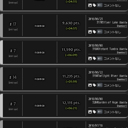
(+04:51)
[
2668
rps
]
Wii
コメントなし
2016/06/23
317#Silver Lake
pts
.
(
Battle
9,630
17
#
noamoa
Enemies!
)
(+04:57)
[
2417
rps
]
Wii
コメントなし
2018/08/08
318#Distant Tundra
pts
.
(
Battle
11,590
7
#
noamoa
Enemies!
)
(+06:09)
[
4301
rps
]
Wii
コメントなし
2016/06/22
319#Twilight River
pts
.
(
Battle
11,235
14
#
noamoa
Enemies!
)
(+05:59)
[
2682
rps
]
Wii
コメントなし
2018/08/08
320#Garden of Hope
pts
.
(
Battle
12,115
7
#
noamoa
Enemies!
)
(+06:21)
[
4301
rps
]
Wii
コメントなし
2016/07/16