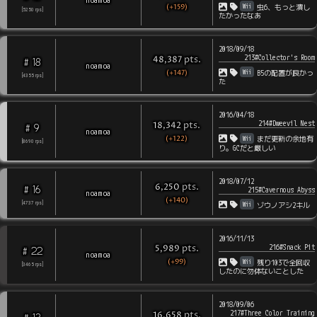
(+159)
Wii
虫6、もっと潰し
[
5250
rps
]
たかったなあ
2018/09/18
213#Collector's Room
pts
.
48,387
18
#
noamoa
(+147)
Wii
B5の配置が良かっ
[
4355
rps
]
た
2016/04/18
214#Dweevil Nest
pts
.
18,342
9
#
noamoa
(+122)
Wii
まだ更新の余地有
[
8690
rps
]
り。GCだと厳しい
2018/07/12
pts
.
6,250
16
#
215#Cavernous Abyss
noamoa
(+140)
Wii
[
4737
rps
]
ゾウノアシ2キル
2016/11/13
216#Snack Pit
pts
.
5,989
22
#
noamoa
(+99)
Wii
残り103で全回収
[
3465
rps
]
したのに勿体ないことした
2018/09/06
217#Three Color Training
pts
.
16,658