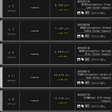
2016/07/24
307#Continuation: Silver
pts
.
8,790
15
#
noamoa
Lake
(
Collect Treasure!
)
(+03:13)
[
2495
rps
]
Wii
コメントなし
2018/08/08
308#Continuation: Distant
pts
.
11,185
13
#
noamoa
Tundra
(
Collect Treasure!
)
(+03:22)
[
3399
rps
]
Wii
コメントなし
2016/03/28
309#Continuation: Twilight
pts
.
6,480
19
#
noamoa
River
(
Collect Treasure!
)
(+01:46)
[
1650
rps
]
Wii
コメントなし
2018/08/15
310#Continuation: Garden of
pts
.
10,470
10
#
noamoa
Hope
(
Collect Treasure!
)
(+04:29)
[
3049
rps
]
Wii
コメントなし
2018/07/19
311#Winter Gift
pts
.
(
Collect
15,410
18
#
noamoa
Treasure!
)
(+05:17)
[
2491
rps
]
Wii
コメントなし