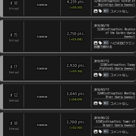
321#Continuation: Forest of
pts
.
4,235
18
#
noamoa
Beginnings
(
Battle Enemies!
)
(+05:30)
[
1714
rps
]
Wii
コメントなし
2016/06/19
322#Continuation: Reunion
of the Garden
pts
.
(
Battle
2,710
15
#
noamoa
Enemies!
)
(+03:08)
[
2127
rps
]
Wii
ヘビは羽ピクミン
放置で倒せる
2016/07/12
323#Continuation: Snowy
pts
.
2,920
17
#
noamoa
Highlands
(
Battle Enemies!
)
(+03:36)
[
1841
rps
]
Wii
コメントなし
2016/03/17
324#Continuation: Meeting
pts
.
3,045
12
#
noamoa
River
(
Battle Enemies!
)
(+04:09)
[
2369
rps
]
Wii
コメントなし
2016/06/22
325#Continuation: Tower of
pts
.
2,700
18
#
noamoa
Despair
(
Battle Enemies!
)
(+02:50)
[
1950
rps
]
Wii
コメントなし