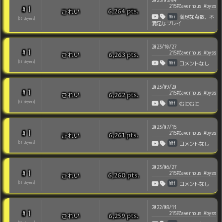
2025/05/04
215#Cavernous Abyss
1
#
pts
.
ごれい
6,264
Wii
満足な点数、不
[
62
players
]
満足なプレイ
2023/10/27
1
#
215#Cavernous Abyss
pts
.
ごれい
6,263
Wii
[
61
players
]
コメントなし
2023/09/20
1
#
215#Cavernous Abyss
pts
.
ごれい
6,262
Wii
[
61
players
]
むにむに
2023/07/15
1
#
215#Cavernous Abyss
pts
.
ごれい
6,261
Wii
[
61
players
]
コメントなし
2023/06/27
1
#
215#Cavernous Abyss
pts
.
ごれい
6,260
Wii
[
61
players
]
コメントなし
2022/08/11
1
#
215#Cavernous Abyss
pts
.
ごれい
6,259