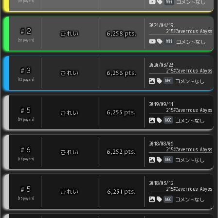
Wii
[
59
players
]
コメントなし
2021/04/19
2
#
215#Cavernous Abyss
pts
.
ごれい
6,258
Wii
[
52
players
]
コメントなし
2020/03/23
3
#
215#Cavernous Abyss
pts
.
ごれい
6,256
NGC
[
42
players
]
コメントなし
2019/09/11
5
#
215#Cavernous Abyss
pts
.
ごれい
6,255
NGC
[
39
players
]
コメントなし
2018/08/06
6
#
215#Cavernous Abyss
pts
.
ごれい
6,252
NGC
[
35
players
]
コメントなし
2018/03/12
5
#
215#Cavernous Abyss
pts
.
ごれい
6,251
NGC
[
35
players
]
コメントなし