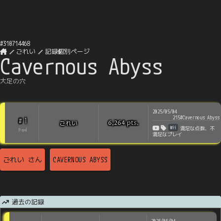
#
310714468
ごれい
記録個別ページ
Cavernous Abyss
大足の穴
2025/05/04
215#Cavernous Abyss
1
#
pts
.
ごれい
6,264
Wii
満足な点数、不
[
?
rps
]
満足なプレイ
ごれい
さん
CAVERNOUS ABYSS
過去の記録