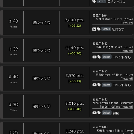
Switch
コメントなし
2020/11/04
303#Distant Tundra
pts
.
(
Collect
7,600
48
#
湯ゆっくり
Treasure!
)
(+02:22)
[
482
rps
]
Switch
初見です
2020/11/26
304#Twilight River
pts
.
(
Collect
4,140
39
#
湯ゆっくり
Treasure!
)
(+00:30)
[
662
rps
]
Switch
コメントなし
2020/11/26
305#Garden of Hope
pts
.
(
Collect
3,570
40
#
湯ゆっくり
Treasure!
)
(+00:13)
[
609
rps
]
Switch
コメントなし
2020/12/13
306#Continuation: Primitive
pts
.
3,010
30
#
湯ゆっくり
Garden
(
Collect Treasure!
)
(+00:40)
[
998
rps
]
Switch
初見
2020/11/08
320#Garden of Hope
pts
.
(
Battle
3,240
26
#
湯ゆっくり