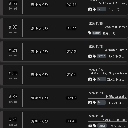
53
#
345#Zorochi Wollywog
湯ゆっくり
00:37
Switch
(*´▽｀*)
[
449
rps
]
2020/11/08
35
#
346#Ghost Mirror
湯ゆっくり
01:22
Switch
[
1004
rps
]
初見(n+1)
2020/11/18
24
#
347#Water Dumple
湯ゆっくり
01:10
Switch
[
1986
rps
]
コメントなし
2020/11/18
30
#
348#Creeping Chrysanthemum
湯ゆっくり
01:14
Switch
[
1262
rps
]
コメントなし
2020/11/18
39
#
349#Waterwraith
湯ゆっくり
02:05
Switch
[
677
rps
]
コメントなし
2020/11/29
41
#
350#Water Dumples
湯ゆっくり
03:46
Switch
[
639
rps
]
コメントなし