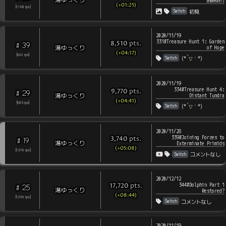
Enemies!
)
(+01:25)
[
1108
rps
]
Switch
初見
2020/11/19
331#Treasure Hunt 1: Garden
pts
.
8,510
39
#
湯ゆっくり
of Hope
(+04:17)
[
662
rps
]
Switch
(*´▽｀*)
2020/11/19
334#Treasure Hunt 4:
pts
.
9,770
29
#
湯ゆっくり
Distant Tundra
(+04:41)
[
985
rps
]
Switch
(*´▽｀*)
2020/11/28
339#Joining Forces to
pts
.
3,740
19
#
湯ゆっくり
Exterminate Primids
(+05:08)
[
1376
rps
]
Switch
コメントなし
2020/12/12
344#Dolphin Part 1
pts
.
17,720
25
#
湯ゆっくり
Restored?
(+08:44)
[
1296
rps
]
Switch
コメントなし
2020/11/19