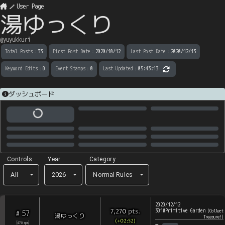
User Page
湯ゆっくり
@
yuyukkuri
Total Posts
：
33
First Post Date
：
2020/10/12
Last Post Date
：
2020/12/13
Keyword Edits
：
0
Event Stamps
：
0
Last Updated
：
05:43:13
ダッシュボード
Controls
Year
Category
All
2026
Normal Rules
2020/12/12
301#Primitive Garden
pts
.
(
Collect
7,270
57
#
湯ゆっくり
Treasure!
)
(+02:52)
[
470
rps
]