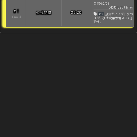
2013/07/24
346#Ghost Mirror
1
#
公式記録
02:20
Wii
公式ガイドブックの
[
0
players
]
「プラチナ攻略参考スコア」
です。