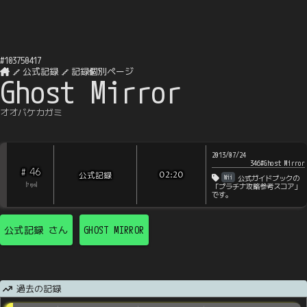
#
103750417
公式記録
記録個別ページ
Ghost Mirror
オオバケカガミ
2013/07/24
346#Ghost Mirror
46
#
公式記録
02:20
Wii
公式ガイドブックの
[
?
rps
]
「プラチナ攻略参考スコア」
です。
公式記録
さん
GHOST MIRROR
過去の記録