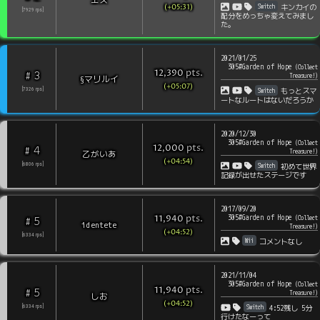
(+05:31)
Switch
キンカイの
[
7929
rps
]
配分をめっちゃ変えてみまし
た。
2021/01/25
305#Garden of Hope
(
Collect
pts
.
12,390
3
#
Treasure!
)
§マリルイ
(+05:07)
Switch
[
7326
rps
]
もっとスマ
ートなルートはないだろうか
2020/12/30
305#Garden of Hope
(
Collect
pts
.
12,000
4
#
Treasure!
)
乙がいあ
(+04:54)
Switch
[
6806
rps
]
初めて世界
記録が出せたステージです
2017/09/20
305#Garden of Hope
pts
.
(
Collect
11,940
5
#
identete
Treasure!
)
(+04:52)
[
6334
rps
]
Wii
コメントなし
2021/11/04
305#Garden of Hope
(
Collect
pts
.
11,940
5
#
Treasure!
)
しお
(+04:52)
Switch
[
6334
rps
]
4:52残し 5分
行けたなーって