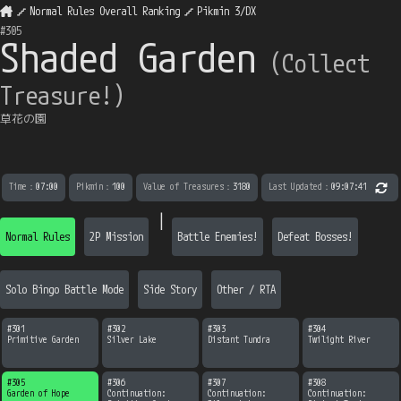
Normal Rules Overall Ranking
Pikmin 3/DX
#
305
Shaded Garden
（
Collect
Treasure!
）
草花の園
Time
：
07:00
Pikmin
：
100
Value of Treasures
：
3180
Last Updated
：
09:07:41
|
Normal Rules
2P Mission
Battle Enemies!
Defeat Bosses!
Solo Bingo Battle Mode
Side Story
Other / RTA
#
301
#
302
#
303
#
304
Primitive Garden
Silver Lake
Distant Tundra
Twilight River
#
305
#
306
#
307
#
308
Garden of Hope
Continuation:

Continuation:

Continuation:
