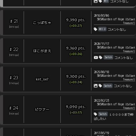
Wii
コメントなし
2016/03/06
305#Garden of Hope
pts
.
(
Collect
9,390
21
#
こっぱちゃ
Treasure!
)
(+03:27)
[
2010
rps
]
Wii U
コメントなし
2020/11/17
305#Garden of Hope
pts
.
(
Collect
9,360
22
#
ほこがまえ
Treasure!
)
(+03:26)
[
1873
rps
]
Switch
コメントなし
2025/08/18
305#Garden of Hope
pts
.
(
Collect
9,300
23
#
knt_se7
Treasure!
)
(+03:24)
[
1745
rps
]
Switch
コメントなし
2022/02/23
305#Garden of Hope
(
Collect
pts
.
9,090
24
#
Treasure!
)
ピクナー
(+03:17)
Switch
１００００まで伸
[
1626
rps
]
ばしたい
2017/05/19