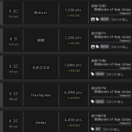
2020/12/05
305#Garden of Hope
pts
.
(
Collect
7,530
30
#
MrAracn
Treasure!
)
(+02:25)
[
1077
rps
]
Switch
コメントなし
2021/06/11
305#Garden of Hope
pts
.
(
Collect
7,230
31
#
紗波
Treasure!
)
(+02:15)
[
1007
rps
]
Switch
コメントなし
2020/11/06
305#Garden of Hope
pts
.
(
Collect
7,080
32
#
ふきふふき
Treasure!
)
(+02:10)
[
943
rps
]
Switch
コメントなし
2022/01/14
305#Garden of Hope
pts
.
(
Collect
6,990
33
#
ChasingJess
Treasure!
)
(+02:07)
[
883
rps
]
Switch
コメントなし
2017/06/18
305#Garden of Hope
pts
.
(
Collect
6,870
34
#
dermas
Treasure!
)
(+02:03)
[
827
rps
]
Wii
コメントなし