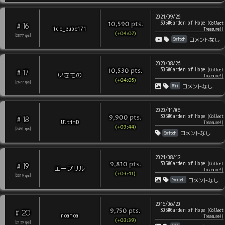
2021/09/26
305#Garden of Hope
pts
.
(
Collect
10,590
16
#
ice_cube171
Treasure!
)
(+04:07)
[
2877
rps
]
Switch
コメントなし
2020/08/26
305#Garden of Hope
pts
.
(
Collect
10,530
17
#
いきもの
Treasure!
)
(+04:05)
[
2677
rps
]
Wii
コメントなし
2020/11/06
305#Garden of Hope
pts
.
(
Collect
9,900
18
#
UltimD
Treasure!
)
(+03:44)
[
2491
rps
]
Switch
コメントなし
2021/08/12
305#Garden of Hope
pts
.
(
Collect
9,810
19
#
エープリル
Treasure!
)
(+03:41)
[
2319
rps
]
Switch
コメントなし
2016/06/20
305#Garden of Hope
pts
.
(
Collect
9,750
20
#
noamoa
Treasure!
)
(+03:39)
[
2159
rps
]