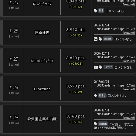
305#Garden of Hope
pts
.
(
Collect
8,940
25
#
ゆいびっち
Treasure!
)
(+03:12)
[
1517
rps
]
Wii
コメントなし
2022/10/04
305#Garden of Hope
pts
.
(
Collect
8,940
25
#
陸原達也
Treasure!
)
(+03:12)
[
1517
rps
]
Switch
コメントなし
2020/12/11
305#Garden of Hope
pts
.
(
Collect
8,820
27
#
AbsolutlyAsh
Treasure!
)
(+03:08)
[
1321
rps
]
Switch
コメントなし
2017/06/21
305#Garden of Hope
pts
.
(
Collect
8,550
28
#
muratsubo
Treasure!
)
(+02:59)
[
1233
rps
]
Wii U
コメントなし
2020/10/31
305#Garden of Hope
(
Collect
pts
.
8,160
29
#
Treasure!
)
軟質重金属の内臓
(+02:46)
Switch
[
1152
rps
]
2:46残し まだ土
壁エリアの効率が悪い…