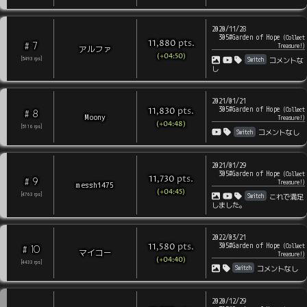
2020/11/28
305#Garden of Hope
(
Collect
pts
.
11,880
7
#
Treasure!
)
アルファ
(+04:50)
Switch
[
5493
rps
]
コメントな
し
2021/01/21
305#Garden of Hope
pts
.
(
Collect
11,830
8
#
Moony
Treasure!
)
(+04:48)
[
5116
rps
]
Switch
コメントなし
2021/01/29
305#Garden of Hope
(
Collect
pts
.
11,730
9
#
Treasure!
)
messhi475
(+04:45)
Switch
[
4763
rps
]
これで満足
しました。
2022/03/21
305#Garden of Hope
pts
.
(
Collect
11,580
10
#
マイコー
Treasure!
)
(+04:40)
[
4433
rps
]
Switch
コメントなし
2020/12/29