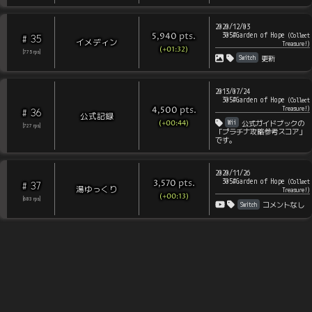
2020/12/03
305#Garden of Hope
pts
.
(
Collect
5,940
35
#
イメディン
Treasure!
)
(+01:32)
[
775
rps
]
Switch
更新
2013/07/24
305#Garden of Hope
(
Collect
pts
.
Treasure!
)
4,500
36
#
公式記録
(+00:44)
Wii
公式ガイドブックの
[
727
rps
]
「プラチナ攻略参考スコア」
です。
2020/11/26
305#Garden of Hope
pts
.
(
Collect
3,570
37
#
湯ゆっくり
Treasure!
)
(+00:13)
[
683
rps
]
Switch
コメントなし
the Pikmin Challenge Leaderboards | Copyright © 2006-2026
@koppachappy