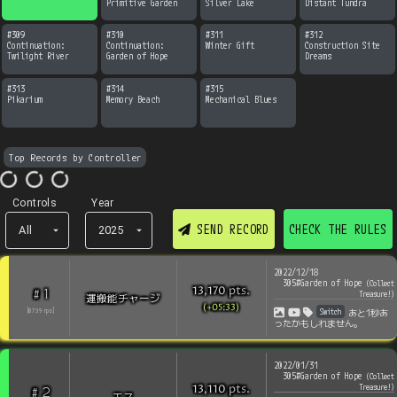
Primitive Garden
Silver Lake
Distant Tundra
#
309
#
310
#
311
#
312
Continuation:

Continuation:

Winter Gift
Construction Site 
Twilight River
Garden of Hope
Dreams
#
313
#
314
#
315
Pikarium
Memory Beach
Mechanical Blues
Top Records by Controller
Controls
Year
SEND RECORD
CHECK THE RULES
All
2025
2022/12/18
305#Garden of Hope
(
Collect
pts
.
13,170
1
#
Treasure!
)
運搬能チャージ
(+05:33)
Switch
[
8739
rps
]
あと1秒あ
ったかもしれません。
2022/01/31
305#Garden of Hope
(
Collect
pts
.
Treasure!
)
13,110
2
#
エス