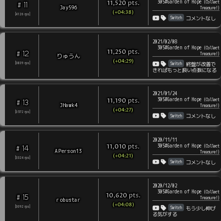
305#Garden of Hope
pts
.
(
Collect
11,520
11
#
Jay596
Treasure!
)
(+04:38)
[
4126
rps
]
Switch
コメントなし
2021/02/08
305#Garden of Hope
(
Collect
pts
.
11,250
12
#
Treasure!
)
りゅうん
(+04:29)
Switch
[
3839
rps
]
終盤が改善で
きればもっと良い点数になる
2021/01/24
305#Garden of Hope
pts
.
(
Collect
11,190
13
#
JHawk4
Treasure!
)
(+04:27)
[
3572
rps
]
Switch
コメントなし
2020/11/11
305#Garden of Hope
pts
.
(
Collect
11,010
14
#
APerson13
Treasure!
)
(+04:21)
[
3324
rps
]
Switch
コメントなし
2020/12/02
305#Garden of Hope
(
Collect
pts
.
10,620
15
#
Treasure!
)
robustar
(+04:08)
Switch
[
3092
rps
]
もう少し伸び
る気がする