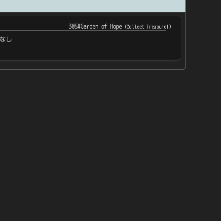
305#Garden of Hope
(
Collect Treasure!
)
なし