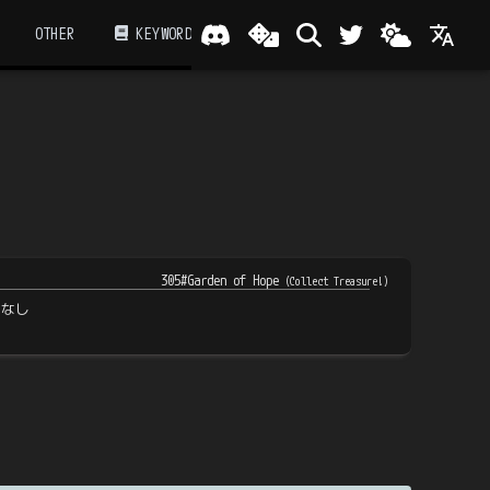
OTHER
KEYWORD
305#Garden of Hope
(
Collect Treasure!
)
トなし