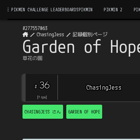
THE PIKMIN CHALLENGE LEADERBOARDS
PIKMIN
PIKMIN 2
PI
#
277557063
ChasingJess
記録個別ページ
Garden of Hop
草花の園
36
#
ChasingJess
[
?
rps
]
CHASINGJESS
さん
GARDEN OF HOPE