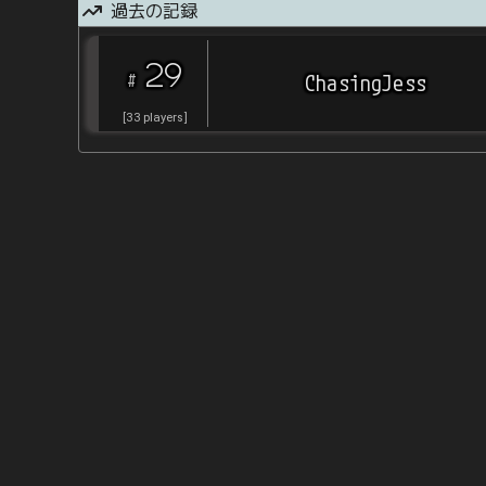
過去の記録
29
#
ChasingJess
[
33
players
]