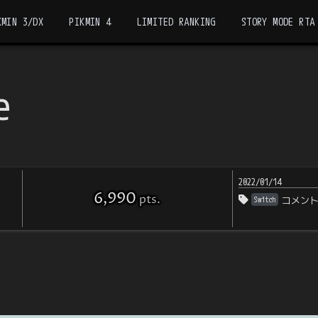
KMIN 3/DX
PIKMIN 4
LIMITED RANKING
STORY MODE RTA
e
2022/01/14
6,990
pts
.
Switch
コメン