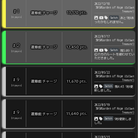
2022/12/18
305#Garden of Hope
(
Collect
1
#
Treasure!
)
pts
.
運搬能チャージ
13,170
Switch
[
36
players
]
あと1秒あ
ったかもしれません。
2022/07/17
305#Garden of Hope
(
Collect
Treasure!
)
2
#
pts
.
運搬能チャージ
12,450
Switch
残5:09 1
[
35
players
]
位の方のルートを使わせてい
ただきました。
2022/05/22
305#Garden of Hope
(
Collect
9
#
Treasure!
)
pts
.
運搬能チャージ
11,670
Switch
[
35
players
]
残4:43 1秒更
新しました。
2022/03/19
305#Garden of Hope
(
Collect
9
#
Treasure!
)
pts
.
運搬能チャージ
11,640
Switch
[
35
players
]
9秒更新しま
した。
2022/03/13