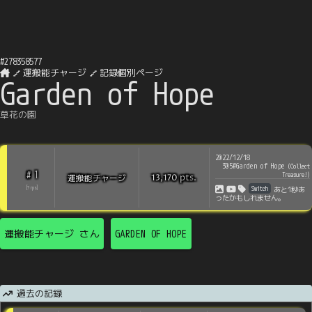
#
278358577
運搬能チャージ
記録個別ページ
Garden of Hope
草花の園
2022/12/18
305#Garden of Hope
(
Collect
1
#
Treasure!
)
pts
.
運搬能チャージ
13,170
Switch
[
?
rps
]
あと1秒あ
ったかもしれません。
運搬能チャージ
さん
GARDEN OF HOPE
過去の記録