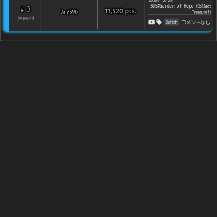
2020/12/29
305#Garden of Hope
(
Collect
3
#
pts
.
Jay596
11,520
Treasure!
)
[
20
players
]
Switch
コメントなし