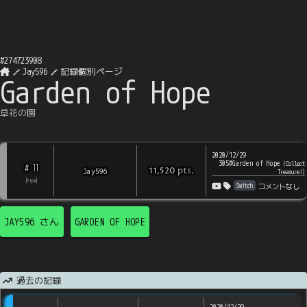
#
274723908
Jay596
記録個別ページ
Garden of Hope
草花の園
2020/12/29
305#Garden of Hope
(
Collect
11
#
pts
.
Jay596
11,520
Treasure!
)
[
?
rps
]
Switch
コメントなし
JAY596
さん
GARDEN OF HOPE
過去の記録