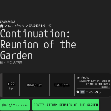
#
240676546
ゆいびっち
記録個別ページ
Continuation:
Reunion of the
Garden
続・再会の花園
2017/05/19
322#Continuation: Reunion
22
#
of the Garden
(
Battle
pts
.
ゆいびっち
1,700
Enemies!
)
[
?
rps
]
Wii
コメントなし
ゆいびっち
さん
CONTINUATION: REUNION OF THE GARDEN