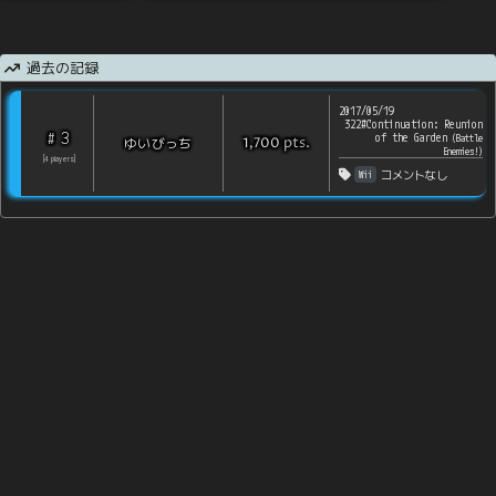
過去の記録
2017/05/19
322#Continuation: Reunion
3
#
of the Garden
(
Battle
pts
.
ゆいびっち
1,700
Enemies!
)
[
4
players
]
Wii
コメントなし