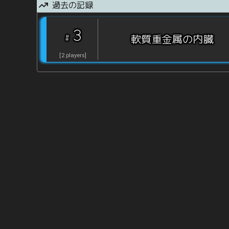
過去の記録
3
#
軟質重金属の内臓
[
2
players
]