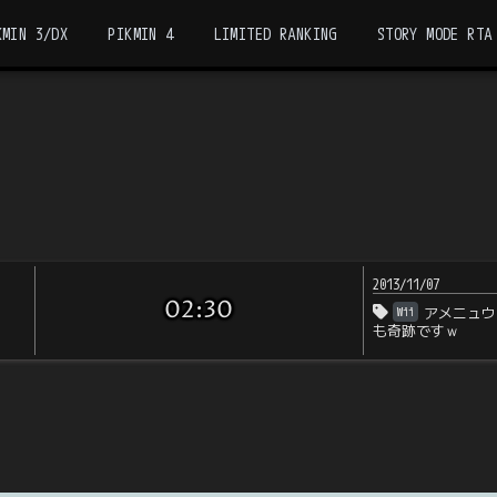
KMIN 3/DX
PIKMIN 4
LIMITED RANKING
STORY MODE RTA
2013/11/07
02:30
Wii
アメニュウ
も奇跡ですｗ