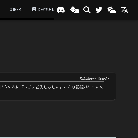
OTHER
KEYWORD
347#Water Dumple
ドウの次にプラチナ苦労しました。こんな記録が出せたの