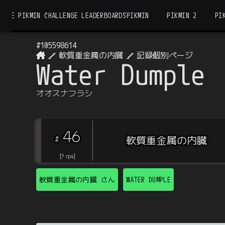
THE PIKMIN CHALLENGE LEADERBOARDS
PIKMIN
PIKMIN 2
PI
#
105598614
軟質重金属の内臓
記録個別ページ
Water Dumple
オオスナフラシ
46
#
軟質重金属の内臓
[
?
rps
]
軟質重金属の内臓
さん
WATER DUMPLE