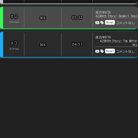
2023/09/26
2
#
422#4th Story: Dandori Seas
BOX
05:32
Normal
[
3784
rps
]
コメントなし
2023/09/19
423#5th Story: The White
3
#
BOX
04:57
Key
[
3159
rps
]
Normal
コメントなし