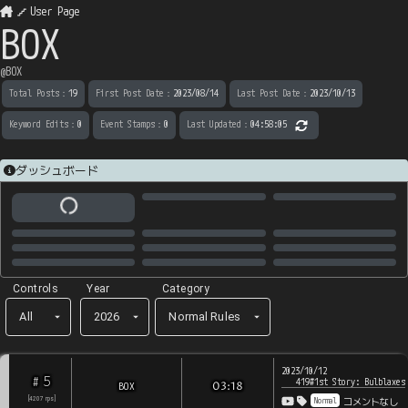
User Page
BOX
@
BOX
Total Posts
：
19
First Post Date
：
2023/08/14
Last Post Date
：
2023/10/13
Keyword Edits
：
0
Event Stamps
：
0
Last Updated
：
04:58:05
ダッシュボード
Controls
Year
Category
All
2026
Normal Rules
2023/10/12
5
#
419#1st Story: Bulblaxes
BOX
03:18
Normal
[
4207
rps
]
コメントなし