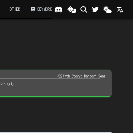
OTHER
KEYWORD
422#4th Story: Dandori Seas
ントなし