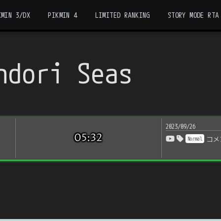
KMIN 3/DX
PIKMIN 4
LIMITED RANKING
STORY MODE RTA
ndori Seas
2023/09/26
05:32
Normal
コメ