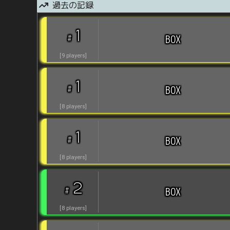
過去の記録
1
#
BOX
[
9
players
]
1
#
BOX
[
8
players
]
1
#
BOX
[
8
players
]
2
#
BOX
[
8
players
]