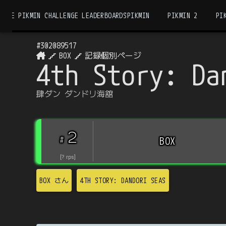
THE PIKMIN CHALLENGE LEADERBOARDS
PIKMIN
PIKMIN 2
PI
#
302089517
BOX
記録個別ページ
4th Story: Da
肆ダン ダンドリ海舘
2
#
BOX
[
?
rps
]
BOX
さん
4TH STORY: DANDORI SEAS