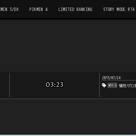
KMIN 3/DX
PIKMIN 4
LIMITED RANKING
STORY MODE RTA
2013/07/24
03:23
Wii U
犠牲ゼロ