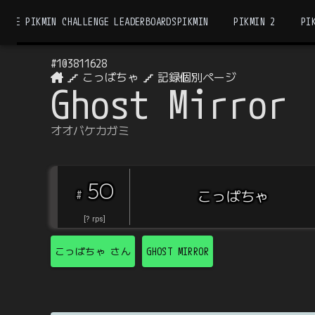
THE PIKMIN CHALLENGE LEADERBOARDS
PIKMIN
PIKMIN 2
PI
#
103811628
こっぱちゃ
記録個別ページ
Ghost Mirror
オオバケカガミ
50
#
こっぱちゃ
[
?
rps
]
こっぱちゃ
さん
GHOST MIRROR