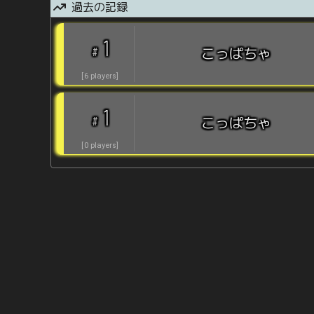
過去の記録
1
#
こっぱちゃ
[
6
players
]
1
#
こっぱちゃ
[
0
players
]