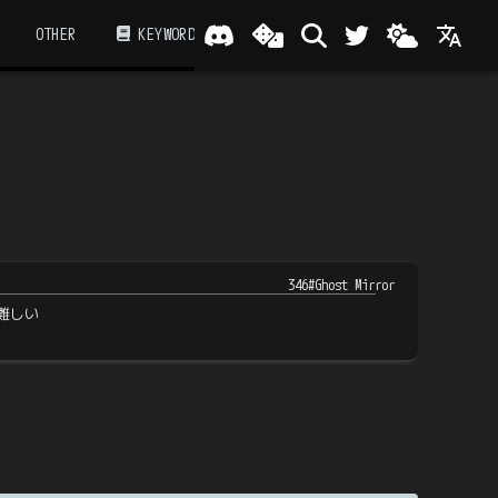
OTHER
KEYWORD
346#Ghost Mirror
難しい