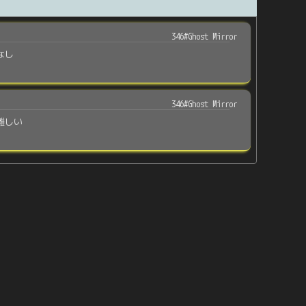
346#Ghost Mirror
なし
346#Ghost Mirror
難しい