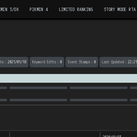
KMIN 3/DX
PIKMIN 4
LIMITED RANKING
STORY MODE RTA
te
：
2021/01/18
Keyword Edits
：
0
Event Stamps
：
0
Last Updated
：
22:21