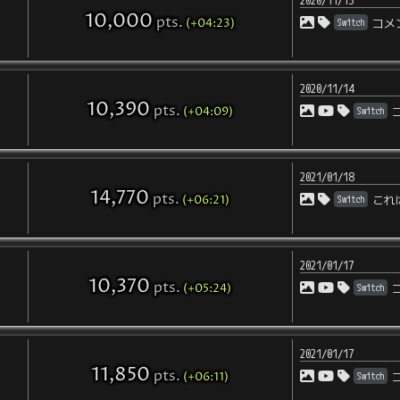
2020/11/13
10,000
pts
.
(+04:23)
Switch
コメ
2020/11/14
10,390
pts
.
(+04:09)
Switch
2021/01/18
14,770
pts
.
(+06:21)
Switch
これ
2021/01/17
10,370
pts
.
(+05:24)
Switch
2021/01/17
11,850
pts
.
(+06:11)
Switch