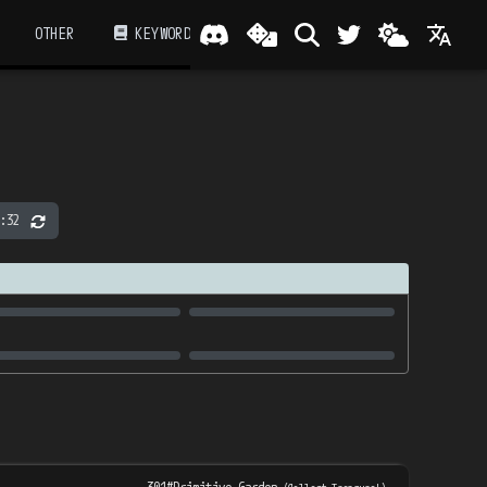
OTHER
KEYWORD
:32