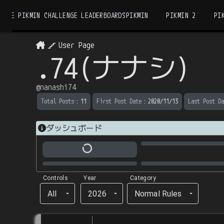
THE PIKMIN CHALLENGE LEADERBOARDS
PIKMIN
PIKMIN 2
PI
User Page
.74(ナナシ)
@
nanashi74
Total Posts
：
11
First Post Date
：
2020/11/13
Last Post Da
ダッシュボード
Controls
Year
Category
All
2026
Normal Rules