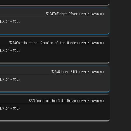
319#Twilight River
(
Battle Enemies!
)
コメントなし
322#Continuation: Reunion of the Garden
(
Battle Enemies!
)
コメントなし
326#Winter Gift
(
Battle Enemies!
)
コメントなし
327#Construction Site Dreams
(
Battle Enemies!
)
コメントなし