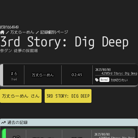
#
301664949
万丈らーめん
記録個別ページ
3rd Story: Dig Deep
参ダン 徒夢の採掘場
2023/08/08
6
#
421#3rd Story: Dig Deep
万丈らーめん
02:45
Normal
[
?
rps
]
3分切りたい
万丈らーめん
さん
3RD STORY: DIG DEEP
過去の記録
2023/08/08