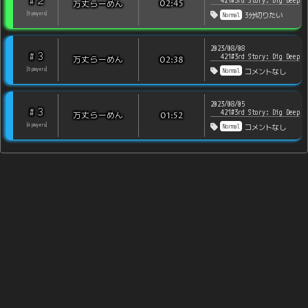
2
#
421#3rd Story: Dig Deep
万丈らーめん
02:45
Normal
[
5
players
]
3分切りたい
2023/08/08
3
#
421#3rd Story: Dig Deep
万丈らーめん
02:38
Normal
[
5
players
]
コメントなし
2023/08/05
3
#
421#3rd Story: Dig Deep
万丈らーめん
01:52
Normal
[
4
players
]
コメントなし