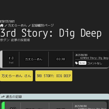
#
301351081
万丈らーめん
記録個別ページ
3rd Story: Dig Deep
参ダン 徒夢の採掘場
2023/08/08
8
#
421#3rd Story: Dig Deep
万丈らーめん
02:38
Normal
[
?
rps
]
コメントなし
万丈らーめん
さん
3RD STORY: DIG DEEP
過去の記録
2023/08/08