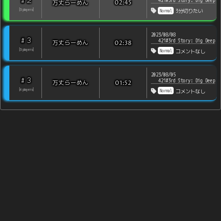
2
#
421#3rd Story: Dig Deep
万丈らーめん
02:45
Normal
[
5
players
]
3分切りたい
2023/08/08
3
#
421#3rd Story: Dig Deep
万丈らーめん
02:38
Normal
[
5
players
]
コメントなし
2023/08/05
3
#
421#3rd Story: Dig Deep
万丈らーめん
01:52
Normal
[
4
players
]
コメントなし