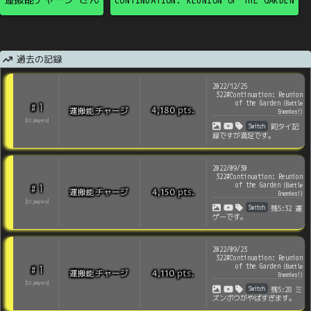
過去の記録
2022/12/25
322#Continuation: Reunion
of the Garden
(
Battle
1
#
pts
.
運搬能チャージ
4,180
Enemies!
)
[
22
players
]
Switch
同タイ記
録ですが満足です。
2022/09/30
322#Continuation: Reunion
of the Garden
(
Battle
1
#
pts
.
運搬能チャージ
4,150
Enemies!
)
[
22
players
]
Switch
残5:32 運
ゲーです。
2022/09/23
322#Continuation: Reunion
of the Garden
(
Battle
1
#
pts
.
運搬能チャージ
4,110
Enemies!
)
[
22
players
]
Switch
残5:28 ミ
ズンボウがやばすぎます。