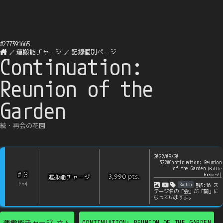
#
277391665
運搬能チャージ
記録個別ページ
Continuation:
Reunion of the
Garden
続・再会の花園
2022/08/20
322#Continuation: Reunion
of the Garden
(
Battle
3
#
Enemies!
)
pts
.
運搬能チャージ
3,990
Switch
[
?
rps
]
残5:16 ス
テージ名の「会」が「開」に
なっていますよ。
運搬能チャージ
さん
CONTINUATION: REUNION OF THE GARDEN