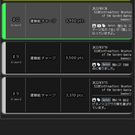
2022/08/20
322#Continuation: Reunion
of the Garden
(
Battle
2
#
Enemies!
)
pts
.
運搬能チャージ
3,990
Switch
[
22
players
]
残5:16 ス
テージ名の「会」が「開」に
なっていますよ。
2022/03/19
322#Continuation: Reunion
of the Garden
(
Battle
9
#
pts
.
運搬能チャージ
3,500
Enemies!
)
[
22
players
]
Switch
残4:27 3500
点に乗りました。
2022/03/13
322#Continuation: Reunion
of the Garden
(
Battle
9
#
Enemies!
)
pts
.
運搬能チャージ
3,370
Switch
[
21
players
]
残4:14 岩は
ピキノツユクサの実を運ばせ
ています。