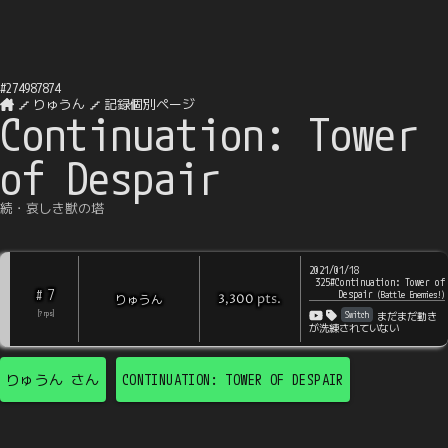
#
274987874
りゅうん
記録個別ページ
Continuation: Tower
of Despair
続・哀しき獣の塔
2021/01/18
325#Continuation: Tower of
7
#
Despair
(
Battle Enemies!
)
pts
.
りゅうん
3,300
Switch
[
?
rps
]
まだまだ動き
が洗練されていない
りゅうん
さん
CONTINUATION: TOWER OF DESPAIR