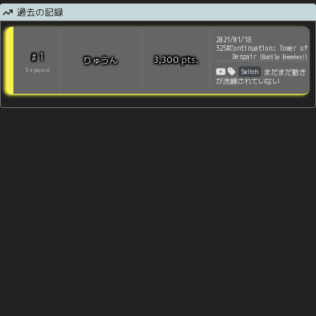
過去の記録
2021/01/18
325#Continuation: Tower of
1
#
Despair
(
Battle Enemies!
)
pts
.
りゅうん
3,300
Switch
[
14
players
]
まだまだ動き
が洗練されていない