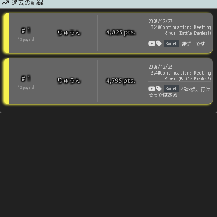
過去の記録
2020/12/27
324#Continuation: Meeting
1
#
pts
.
りゅうん
4,825
River
(
Battle Enemies!
)
[
13
players
]
Switch
運ゲーです
2020/12/23
324#Continuation: Meeting
1
#
River
(
Battle Enemies!
)
pts
.
りゅうん
4,795
Switch
[
12
players
]
49××点、行け
そうではある