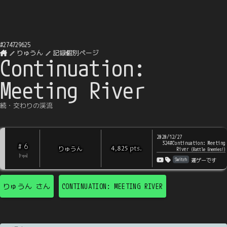
#
274729625
りゅうん
記録個別ページ
Continuation:
Meeting River
続・交わりの渓流
2020/12/27
324#Continuation: Meeting
6
#
pts
.
りゅうん
4,825
River
(
Battle Enemies!
)
[
?
rps
]
Switch
運ゲーです
りゅうん
さん
CONTINUATION: MEETING RIVER