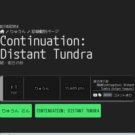
#
274587814
りゅうん
記録個別ページ
Continuation:
Distant Tundra
続・乾きの砂
2021/01/28
308#Continuation: Distant
11
#
pts
.
りゅうん
11,605
Tundra
(
Collect Treasure!
)
[
?
rps
]
Switch
コメントあり
りゅうん
さん
CONTINUATION: DISTANT TUNDRA