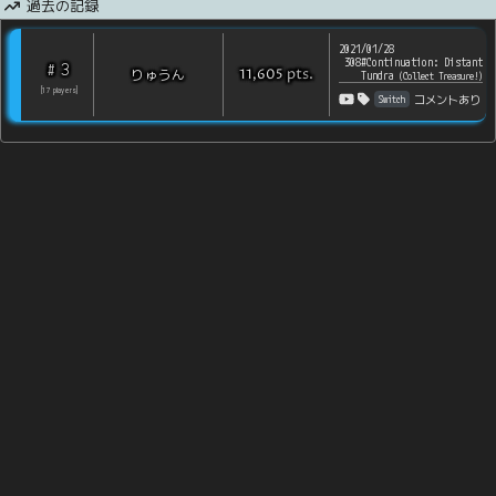
過去の記録
2021/01/28
308#Continuation: Distant
3
#
pts
.
りゅうん
11,605
Tundra
(
Collect Treasure!
)
[
17
players
]
Switch
コメントあり