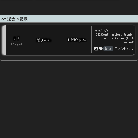
過去の記録
2020/12/07
322#Continuation: Reunion
7
#
of the Garden
(
Battle
pts
.
だよみん
1,950
Enemies!
)
[
10
players
]
Switch
コメントなし