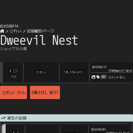
#
265588114
ごれい
記録個別ページ
Dweevil Nest
ショイグモの巣
2019/09/11
23
#
214#Dweevil Nest
pts
.
ごれい
18,336
NGC
[
?
rps
]
コメントなし
ごれい
さん
DWEEVIL NEST
過去の記録
2024/04/05