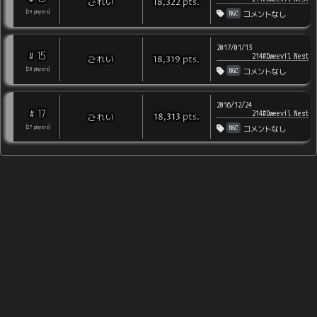
pts
.
ごれい
18,322
NGC
[
29
players
]
コメントなし
2017/01/13
15
#
214#Dweevil Nest
pts
.
ごれい
18,319
NGC
[
28
players
]
コメントなし
2016/12/24
17
#
214#Dweevil Nest
pts
.
ごれい
18,313
NGC
[
27
players
]
コメントなし
the Pikmin Challenge Leaderboards | Copyright © 2006-2026
@koppachappy