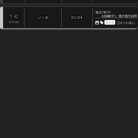
2025/10/11
5
位
426#捌ダン 急か急か台所
ソソギ
02:04
ふつう
[
3170
rps
]
コメントなし