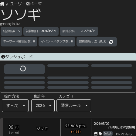
ユーザー別ページ
ソソギ
@
sosogiouka
総投稿数
：
5
初投稿日
：
2024/05/21
最終投稿日
：
2025/10/11
キーワード編集回数
：
0
イベントスタンプ数
：
0
最終更新
：
23:28:33
ダッシュボード
操作方法
集計年
カテゴリ
すべて
2026
通常ルール
2024/05/26
pts
.
53,868
38
位
218#炎と水の試練場
ソソギ
(+198)
Switch
[
1041
rps
]
コメントなし