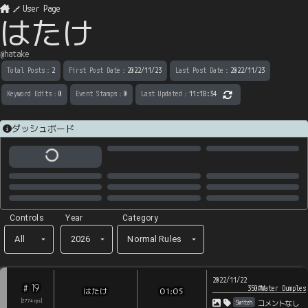
User Page
はたけ
@
hatake
Total Posts
：
2
First Post Date
：
2022/11/23
Last Post Date
：
2022/11/23
Keyword Edits
：
0
Event Stamps
：
0
Last Updated
：
11:18:34
ダッシュボード
Controls
Year
Category
All
2026
Normal Rules
2022/11/22
19
#
350#Water Dumples
はたけ
01:05
Switch
[
2774
rps
]
コメントなし