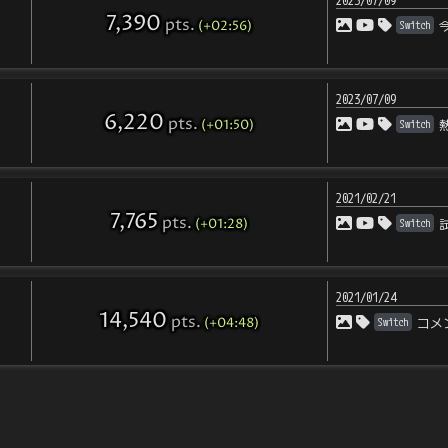
2023/07/09
7,390
pts
.
(+02:56)
Switch
2023/07/09
6,220
pts
.
(+01:50)
Switch
2021/02/21
7,765
pts
.
(+01:28)
Switch
2021/01/24
14,540
pts
.
(+04:48)
Switch
コメ