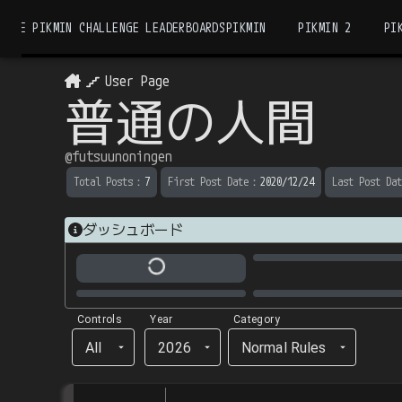
THE PIKMIN CHALLENGE LEADERBOARDS
PIKMIN
PIKMIN 2
PI
User Page
普通の人間
@
futsuunoningen
Total Posts
：
7
First Post Date
：
2020/12/24
Last Post Dat
ダッシュボード
Controls
Year
Category
All
2026
Normal Rules