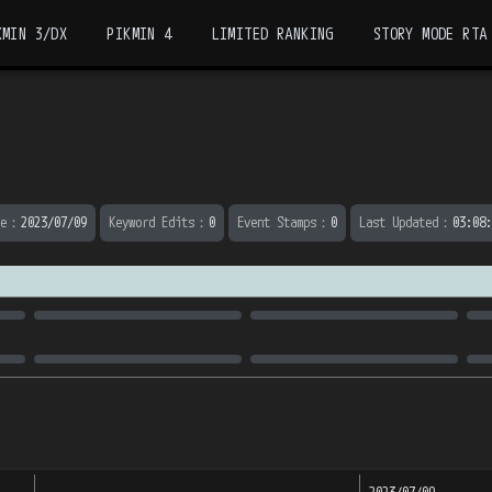
KMIN 3/DX
PIKMIN 4
LIMITED RANKING
STORY MODE RTA
e
：
2023/07/09
Keyword Edits
：
0
Event Stamps
：
0
Last Updated
：
03:08: