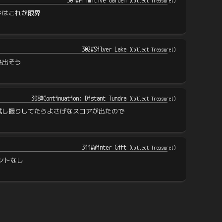
301#Primitive Garden
(
Collect Treasure!
)
今はこれが限界
302#Silver Lake
(
Collect Treasure!
)
熱出そう
308#Continuation: Distant Tundra
(
Collect Treasure!
)
試し撮りしてたらよさげなスコアが出たので
311#Winter Gift
(
Collect Treasure!
)
ントなし