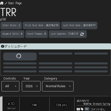
User Page
TRR
@
TRR
Total Posts
：
2
First Post Date
：
2021/02/19
Last Post Date
：
2021/03/17
Keyword Edits
：
0
Event Stamps
：
0
Last Updated
：
17:07:17
ダッシュボード
Controls
Year
Category
All
2026
Normal Rules
2021/03/17
10
#
104#The Distant Spring
pts
.
TRR
728
NGC
[
3897
rps
]
コメントなし