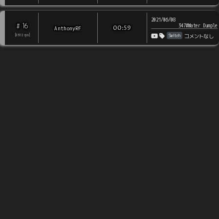
2021/06/08
16
#
347#Water Dumple
AnthonyRF
00:59
Switch
[
3512
rps
]
コメントなし