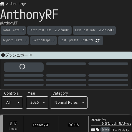
User Page
AnthonyRF
@
AnthonyRF
Total Posts
：
2
First Post Date
：
2021/06/01
Last Post Date
：
2021/06/09
Keyword Edits
：
0
Event Stamps
：
0
Last Updated
：
03:07:59
ダッシュボード
Controls
Year
Category
All
2026
Normal Rules
2021/05/31
17
#
345#Zorochi Wollywog
AnthonyRF
00:18
Switch
[
4340
rps
]
コメントなし