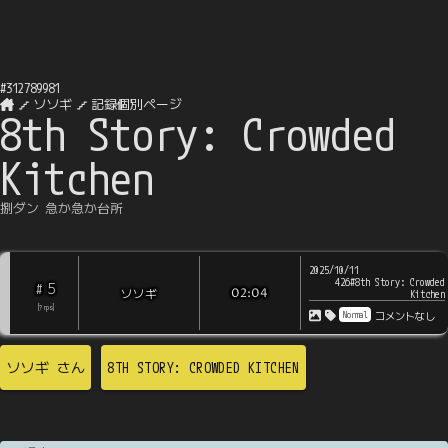
#
312789981
ソソギ
記録個別ページ
8th Story: Crowded
Kitchen
捌ダン 急か急か台所
2025/10/11
426#8th Story: Crowded
5
#
ソソギ
02:04
Kitchen
[
?
rps
]
Normal
コメントなし
ソソギ
さん
8TH STORY: CROWDED KITCHEN