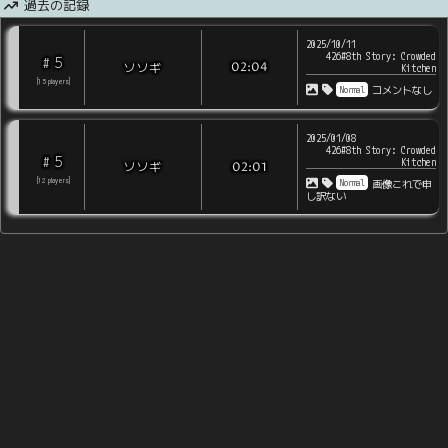
過去の記録
2025/10/11
426#8th Story: Crowded
5
#
ソソギ
02:04
Kitchen
[
15
players
]
Normal
コメントなし
2025/01/08
426#8th Story: Crowded
5
#
Kitchen
ソソギ
02:01
Normal
[
12
players
]
画像これで申
し訳ない