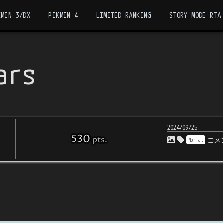
KMIN 3/DX
PIKMIN 4
LIMITED RANKING
STORY MODE RTA
ars
2024/09/25
530
pts
.
Normal
コメ