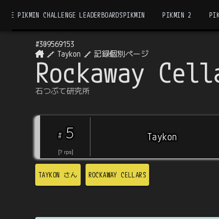
THE PIKMIN CHALLENGE LEADERBOARDS
PIKMIN
PIKMIN 2
PI
#
309569153
Taykon
記録個別ページ
Rockaway Cell
石つぶて研究所
5
#
Taykon
[
?
rps
]
TAYKON
さん
ROCKAWAY CELLARS