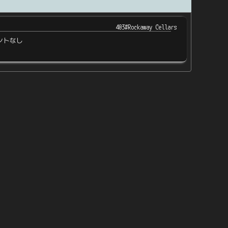
403#Rockaway Cellars
ントなし