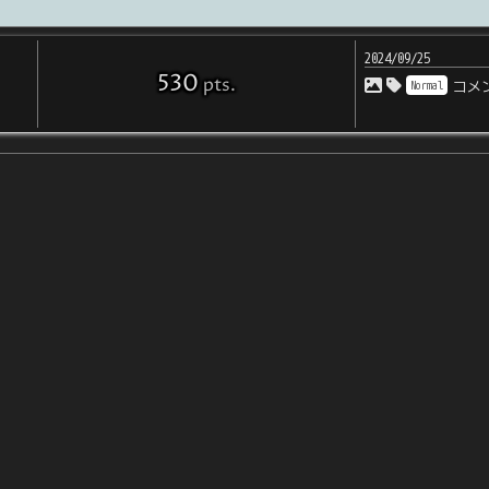
2024/09/25
530
pts
.
Normal
コメ