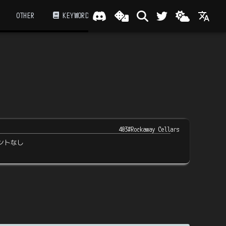
OTHER
KEYWORD
403#Rockaway Cellars
ントなし